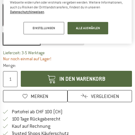
Farbe:
Grey
Webseite widerrufen oder erstmals vergeben werden. Weitere Informationen,
auch zu Risiken der Drittlandstransfers, findest du in unseren
Datenschutzhinweisen
.
10%
EINSTELLUNGEN
ALLE AUSWÄHLEN
Grösse:
52-55 cm - XS/S
52-55 cm - XS/S
56-59 cm - M/L
Der Link öffnet sich in einer Infobox und beinhaltet
Lieferzeit: 3-5 Werktage
Nur noch einmal auf Lager!
Menge:
IN DEN WARENKORB
MERKEN
VERGLEICHEN
Finde mehr Informationen zu den Ver
Portofrei ab CHF 100 (CH)
Gehe hier zu den Rückgabe-Richtlinie
100 Tage Rückgaberecht
Finde die Zahlungs-Infos hier! Öffnet sich 
Kauf auf Rechnung
Finde alle Infos hier!
Trusted Shops Käuferschutz