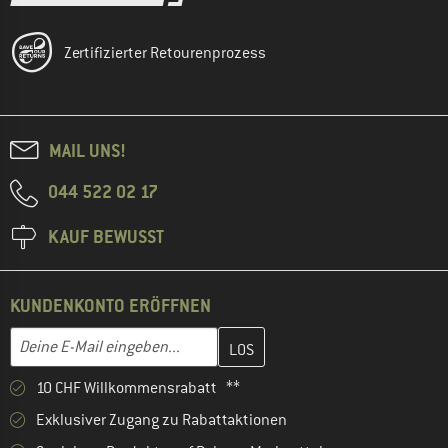
Zertifizierter Retourenprozess
MAIL UNS!
044 522 02 17
KAUF BEWUSST
KUNDENKONTO ERÖFFNEN
Gib hier deine E-Mail-Adresse ein und erstelle im nächsten Schri
Deine E-Mail eingeben...
10 CHF Willkommensrabatt **
Exklusiver Zugang zu Rabattaktionen