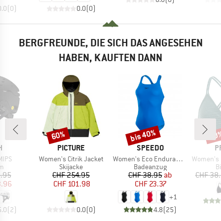
0.0
(
0
)
0.0
(
0
)
BERGFREUNDE, DIE SICH DAS ANGESEHEN
HABEN, KAUFTEN DANN
bis 40%
60%
40
Rabatt
Rabatt
Raba
E
MARKE
MARKE
M
H
PICTURE
SPEEDO
P
Artikel
Artikel
Artikel
MIPS
Women's Citrik Jacket
Women's Eco Endurance+ Medalist
Women's PRTM
ktgruppe
Produktgruppe
Produktgruppe
P
lm
Skijacke
Badeanzug
Bi
eis
duzierter Preis
Preis
reduzierter Preis
Preis
reduzierter Preis
.95
CHF 254.95
CHF 38.95
ab
CHF 38
3.96
CHF 101.98
CHF 23.37
+
1
5.0
(
2
)
0.0
(
0
)
4.8
(
25
)