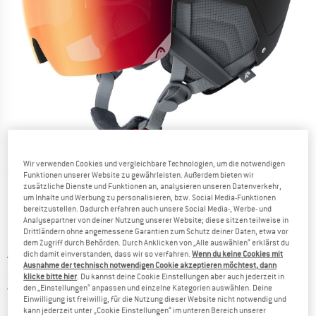
Wir verwenden Cookies und vergleichbare Technologien, um die notwendigen
Detailansichten
Funktionen unserer Website zu gewährleisten. Außerdem bieten wir
zusätzliche Dienste und Funktionen an, analysieren unseren Datenverkehr,
um Inhalte und Werbung zu personalisieren, bzw. Social Media-Funktionen
bereitzustellen. Dadurch erfahren auch unsere Social Media-, Werbe- und
Analysepartner von deiner Nutzung unserer Website; diese sitzen teilweise in
Drittländern ohne angemessene Garantien zum Schutz deiner Daten, etwa vor
dem Zugriff durch Behörden. Durch Anklicken von „Alle auswählen“ erklärst du
dich damit einverstanden, dass wir so verfahren.
Wenn du keine Cookies mit
Ursprünglicher Preis :
Preis:
CHF
195.95
Ausnahme der technisch notwendigen Cookie akzeptieren möchtest, dann
CHF
176.36
inkl. MwSt., zollfreie Lieferung
klicke bitte hier
. Du kannst deine Cookie Einstellungen aber auch jederzeit in
Schweiz. Informationen zu den Versand
Versandkostenfrei
(CH)
den „Einstellungen“ anpassen und einzelne Kategorien auswählen. Deine
Einwilligung ist freiwillig, für die Nutzung dieser Website nicht notwendig und
kann jederzeit unter „Cookie Einstellungen“ im unteren Bereich unserer