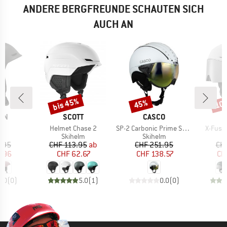
ANDERE BERGFREUNDE SCHAUTEN SICH
AUCH AN
bis 45%
45%
10
Rabatt
Rabatt
Raba
MARKE
MARKE
ON
SCOTT
CASCO
l
Artikel
Artikel
Artikel
Helmet Chase 2
SP-2 Carbonic Prime Structure S3
X-Fusio
ktgruppe
Produktgruppe
Produktgruppe
P
lm
Skihelm
Skihelm
S
eis
duzierter Preis
Preis
reduzierter Preis
Preis
reduzierter Preis
.95
CHF 113.95
ab
CHF 251.95
CH
6.96
CHF 62.67
CHF 138.57
CH
0.0
(
0
)
5.0
(
1
)
0.0
(
0
)