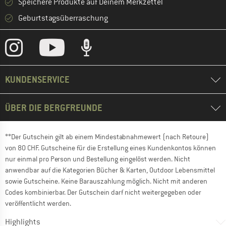
Speichere Produkte auf Deinem Merkzettel
Geburtstagsüberraschung
KUNDENSERVICE
ÜBER DIE BERGFREUNDE
**Der Gutschein gilt ab einem Mindestabnahmewert (nach Retoure)
von 80 CHF. Gutscheine für die Erstellung eines Kundenkontos können
nur einmal pro Person und Bestellung eingelöst werden. Nicht
anwendbar auf die Kategorien Bücher & Karten, Outdoor Lebensmittel
sowie Gutscheine. Keine Barauszahlung möglich. Nicht mit anderen
Codes kombinierbar. Der Gutschein darf nicht weitergegeben oder
veröffentlicht werden.
Highlights