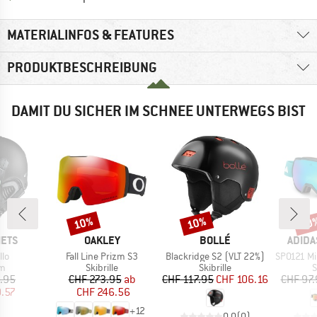
MATERIALINFOS & FEATURES
PRODUKTBESCHREIBUNG
DAMIT DU SICHER IM SCHNEE UNTERWEGS BIST
10%
10%
10
Rabatt
Rabatt
Raba
MARKE
MARKE
MARK
METS
OAKLEY
BOLLÉ
ADIDA
Artikel
Artikel
Artikel
llo
Fall Line Prizm S3
Blackridge S2 (VLT 22%)
SP0121 Mirr
ktgruppe
Produktgruppe
Produktgruppe
P
lm
Skibrille
Skibrille
S
eis
duzierter Preis
Preis
reduzierter Preis
Preis
reduzierter Preis
.95
CHF 273.95
ab
CHF 117.95
CHF 106.16
CHF 97.
.57
CHF 246.56
+
12
0.0
(
0
)