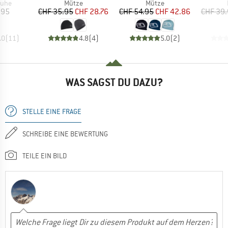
gruppe
Produktgruppe
Produktgruppe
uhe
Mütze
Mütze
eis
Preis
reduzierter Preis
Preis
reduzierter Preis
.95
CHF 35.95
CHF 28.76
CHF 54.95
CHF 42.86
CHF 39
.0
(
11
)
4.8
(
4
)
5.0
(
2
)
WAS SAGST DU DAZU?
STELLE EINE FRAGE
SCHREIBE EINE BEWERTUNG
TEILE EIN BILD