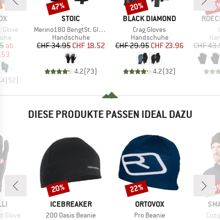
47%
20%
25
Rabatt
Rabatt
Raba
MARKE
MARKE
MARK
OX
STOIC
BLACK DIAMOND
ROEC
Artikel
Artikel
A
t Glove
Merino180 BengtSt. Glove
Crag Gloves
gruppe
Produktgruppe
Produktgruppe
Pro
uhe
Handschuhe
Handschuhe
Ha
eis
duzierter Preis
Preis
reduzierter Preis
Preis
reduzierter Preis
95
ab
CHF 34.95
CHF 18.52
CHF 29.95
CHF 23.96
CHF 43.
.53
4.2
(
73
)
4.2
(
32
)
.4
(
52
)
DIESE PRODUKTE PASSEN IDEAL DAZU
20%
22%
50
Rabatt
Rabatt
Raba
MARKE
MARKE
MA
LI
ICEBREAKER
ORTOVOX
SM
Artikel
Artikel
Artik
ht Glove
200 Oasis Beanie
Pro Beanie
Cozy