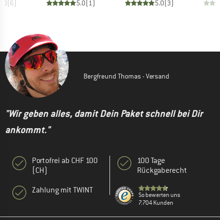
5.0
(
6
)
5.0
(
1
)
5.0
(
3
)
Bergfreund Thomas - Versand
"Wir geben alles, damit Dein Paket schnell bei Dir
ankommt."
Portofrei ab CHF 100
100 Tage
(CH)
Rückgaberecht
Zahlung mit TWINT
So bewerten uns
7.704 Kunden