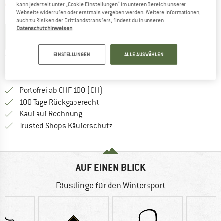
Der Link öffnet sich in einer Infobox und 
Artikel zur Zeit leider ausverkauft
kann jederzeit unter „Cookie Einstellungen“ im unteren Bereich unserer
Webseite widerrufen oder erstmals vergeben werden. Weitere Informationen,
auch zu Risiken der Drittlandstransfers, findest du in unseren
Datenschutzhinweisen
.
BENACHRICHTIGUNG EINRICHTEN
EINSTELLUNGEN
ALLE AUSWÄHLEN
MERKEN
VERGLEICHEN
Finde mehr Informationen zu den Ver
Portofrei ab CHF 100 (CH)
Gehe hier zu den Rückgabe-Richtlinie
100 Tage Rückgaberecht
Finde die Zahlungs-Infos hier! Öffnet sich 
Kauf auf Rechnung
Finde alle Infos hier!
Trusted Shops Käuferschutz
AUF EINEN BLICK
Fäustlinge für den Wintersport