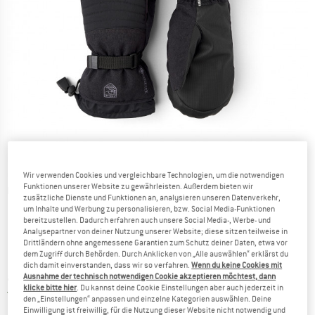
Wir verwenden Cookies und vergleichbare Technologien, um die notwendigen
Funktionen unserer Website zu gewährleisten. Außerdem bieten wir
Detailansichten
zusätzliche Dienste und Funktionen an, analysieren unseren Datenverkehr,
um Inhalte und Werbung zu personalisieren, bzw. Social Media-Funktionen
bereitzustellen. Dadurch erfahren auch unsere Social Media-, Werbe- und
Analysepartner von deiner Nutzung unserer Website; diese sitzen teilweise in
Drittländern ohne angemessene Garantien zum Schutz deiner Daten, etwa vor
dem Zugriff durch Behörden. Durch Anklicken von „Alle auswählen“ erklärst du
dich damit einverstanden, dass wir so verfahren.
Wenn du keine Cookies mit
Preis:
ab
CHF
107.95
Ausnahme der technisch notwendigen Cookie akzeptieren möchtest, dann
inkl. MwSt., zollfreie Lieferung
klicke bitte hier
. Du kannst deine Cookie Einstellungen aber auch jederzeit in
Schweiz. Informationen zu den Versand
Versandkostenfrei
(CH)
den „Einstellungen“ anpassen und einzelne Kategorien auswählen. Deine
Einwilligung ist freiwillig, für die Nutzung dieser Website nicht notwendig und