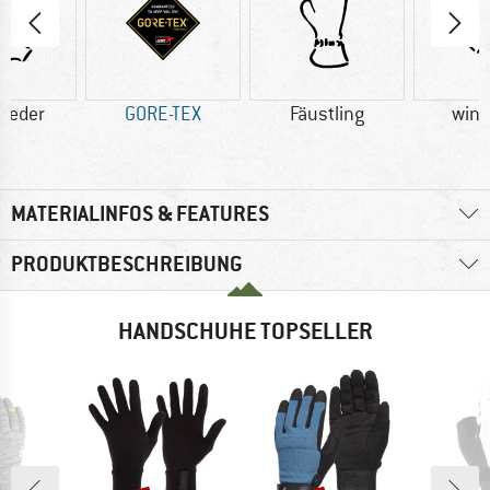
leder
GORE-TEX
Fäustling
wind
MATERIALINFOS & FEATURES
PRODUKTBESCHREIBUNG
HANDSCHUHE TOPSELLER