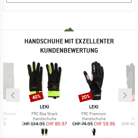
HANDSCHUHE MIT EXZELLENTER
KUNDENBEWERTUNG
40%
20%
22
Rabatt
Rabatt
Raba
KE
MARKE
MARKE
M
A
LEKI
LEKI
C
Artikel
Artikel
 Mittens
PRC Boa Shark
PRC Premium
gruppe
Produktgruppe
Produktgruppe
Pro
uhe
Handschuhe
Handschuhe
Ha
eis
Preis
reduzierter Preis
Preis
reduzierter Preis
.95
CHF 134.95
CHF 80.97
CHF 74.95
CHF 59.96
CHF 43.