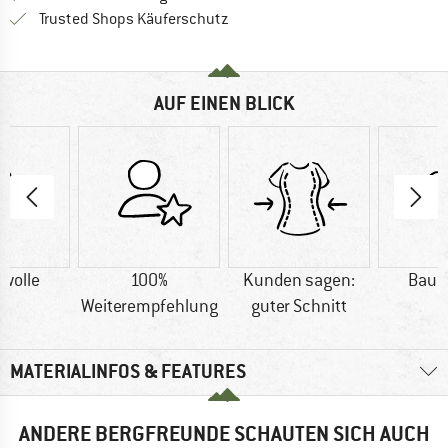
Finde alle Infos hier!
Trusted Shops Käuferschutz
AUF EINEN BLICK
wolle
100%
Kunden sagen:
Baum
Weiterempfehlung
guter Schnitt
MATERIALINFOS & FEATURES
ANDERE BERGFREUNDE SCHAUTEN SICH AUCH