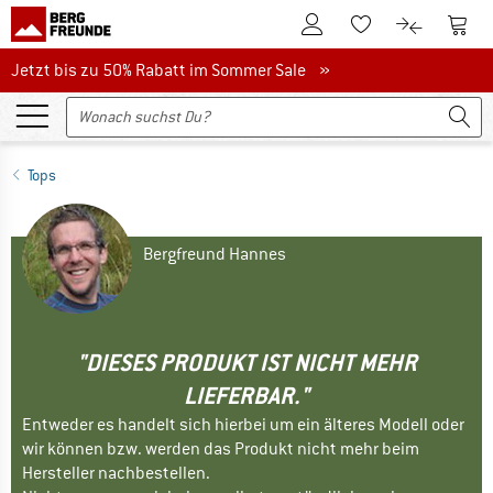
Zum Kundenkonto
Zum 
Zum Merkzettel.
Zum Produk
Jetzt bis zu 50% Rabatt im Sommer Sale
Jetzt bis zu 50% Rabatt im Sommer Sale »
Tops
Bergfreund Hannes
"DIESES PRODUKT IST NICHT MEHR
LIEFERBAR."
Entweder es handelt sich hierbei um ein älteres Modell oder
wir können bzw. werden das Produkt nicht mehr beim
Hersteller nachbestellen.