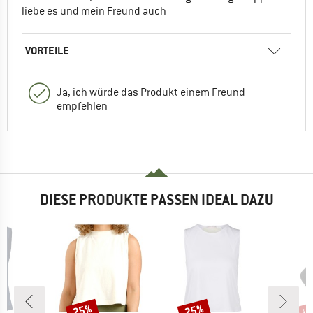
liebe es und mein Freund auch
VORTEILE
Ja, ich würde das Produkt einem Freund
empfehlen
DIESE PRODUKTE PASSEN IDEAL DAZU
bis
25%
25%
Rabatt
Rabatt
Raba