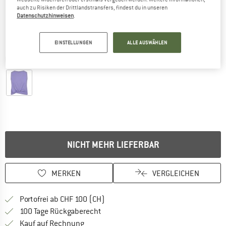
auch zu Risiken der Drittlandstransfers, findest du in unseren
Datenschutzhinweisen
.
EINSTELLUNGEN
ALLE AUSWÄHLEN
Detailansichten
NICHT MEHR LIEFERBAR
MERKEN
VERGLEICHEN
Finde mehr Informationen zu den Ver
Portofrei ab CHF 100 (CH)
Gehe hier zu den Rückgabe-Richtlinie
100 Tage Rückgaberecht
Finde die Zahlungs-Infos hier! Öffnet sich 
Kauf auf Rechnung