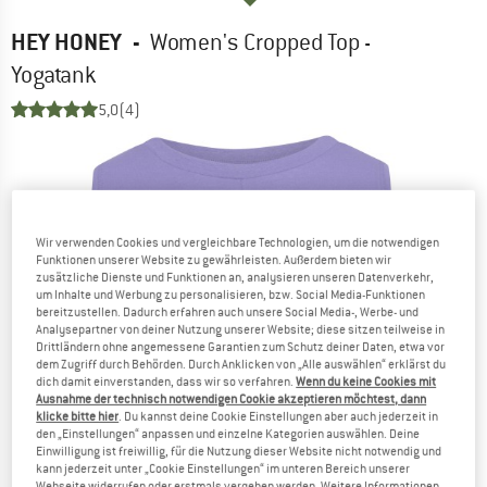
HEY HONEY
-
Women's Cropped Top -
Yogatank
5,0
(4)
Wir verwenden Cookies und vergleichbare Technologien, um die notwendigen
Funktionen unserer Website zu gewährleisten. Außerdem bieten wir
zusätzliche Dienste und Funktionen an, analysieren unseren Datenverkehr,
um Inhalte und Werbung zu personalisieren, bzw. Social Media-Funktionen
bereitzustellen. Dadurch erfahren auch unsere Social Media-, Werbe- und
Analysepartner von deiner Nutzung unserer Website; diese sitzen teilweise in
Drittländern ohne angemessene Garantien zum Schutz deiner Daten, etwa vor
dem Zugriff durch Behörden. Durch Anklicken von „Alle auswählen“ erklärst du
dich damit einverstanden, dass wir so verfahren.
Wenn du keine Cookies mit
Ausnahme der technisch notwendigen Cookie akzeptieren möchtest, dann
klicke bitte hier
. Du kannst deine Cookie Einstellungen aber auch jederzeit in
den „Einstellungen“ anpassen und einzelne Kategorien auswählen. Deine
Einwilligung ist freiwillig, für die Nutzung dieser Website nicht notwendig und
kann jederzeit unter „Cookie Einstellungen“ im unteren Bereich unserer
Webseite widerrufen oder erstmals vergeben werden. Weitere Informationen,