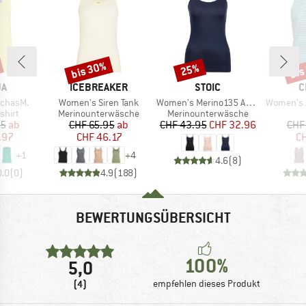
bis 30%
bis
25%
Rabatt
Rabatt
Raba
E
MARKE
MARKE
M
JA
ICEBREAKER
STOIC
C
Artikel
Artikel
Artikel
chasM.
Women's Siren Tank
Women's Merino135 AnebySt. Top
Women's Al
ruppe
Produktgruppe
Produktgruppe
shirt
Merinounterwäsche
Merinounterwäsche
eis
duzierter Preis
Preis
reduzierter Preis
Preis
reduzierter Preis
95
ab
CHF 65.95
ab
CHF 43.95
CHF 32.96
CHF
.97
CHF 46.17
CH
+
1
+
4
4.6
(
8
)
0.0
(
0
)
4.9
(
188
)
BEWERTUNGSÜBERSICHT
100%
5,0
(4)
empfehlen dieses Produkt