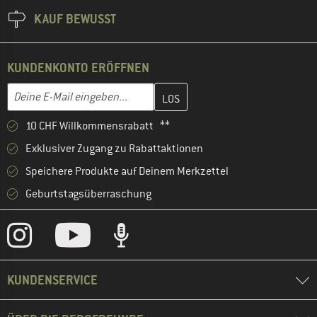
KAUF BEWUSST
KUNDENKONTO ERÖFFNEN
Gib hier deine E-Mail-Adresse ein und erstelle im nächsten Schri
E-Mail-Adresse
10 CHF Willkommensrabatt **
Exklusiver Zugang zu Rabattaktionen
Speichere Produkte auf Deinem Merkzettel
Geburtstagsüberraschung
KUNDENSERVICE