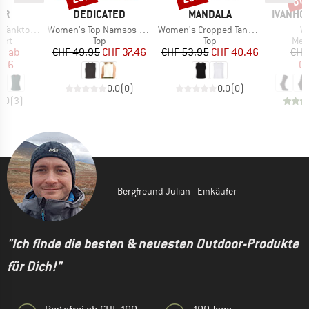
MARKE
MARKE
MARKE
ER
DEDICATED
MANDALA
IVANHO
Artikel
Artikel
Ar
erino-Tencel
Women's Top Namsos Hemp
Women's Cropped Tank Top
Wo
gruppe
Produktgruppe
Produktgruppe
Pro
irt
Top
Top
Mer
eis
duzierter Preis
Preis
reduzierter Preis
Preis
reduzierter Preis
95
ab
CHF 49.95
CHF 37.46
CHF 53.95
CHF 40.46
CHF
.46
CH
0.0
(
0
)
0.0
(
0
)
5.0
(
3
)
Bergfreund Julian - Einkäufer
"Ich finde die besten & neuesten Outdoor-Produkte
für Dich!"