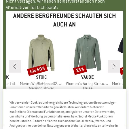
Nicht verzagen, wir haben selbstverständlich noch
Alternativen für Dich parat:
ANDERE BERGFREUNDE SCHAUTEN SICH
AUCH AN
bis 50%
25%
30
Rabatt
Rabatt
Raba
LASK
MARKE
STOIC
MARKE
VAUDE
MA
ICE
 Clear Lid
Artikel
MerinoWaffleFleece320 NorrdalSt. Half Zip
Artikel
Women's Farley Stretch Shirt
Artikel
Merino 150 Tech Lite
gruppe
cher
Produktgruppe
Merinopullover
Produktgruppe
Bluse
Pr
Me
95
eis
duzierter Preis
ab
CHF 139.95
Preis
reduzierter Preis
ab
CHF 94.95
Preis
reduzierter Preis
CHF 71.21
CHF 89.
.32
CHF 69.98
Wir verwenden Cookies und vergleichbare Technologien, um die notwendigen
+
6
Funktionen unserer Website zu gewährleisten. Außerdem bieten wir
5.0
(
3
)
zusätzliche Dienste und Funktionen an, analysieren unseren Datenverkehr,
0.0
(
0
)
4.4
(
8
)
um Inhalte und Werbung zu personalisieren, bzw. Social Media-Funktionen
bereitzustellen. Dadurch erfahren auch unsere Social Media-, Werbe- und
Analysepartner von deiner Nutzung unserer Website; diese sitzen teilweise in