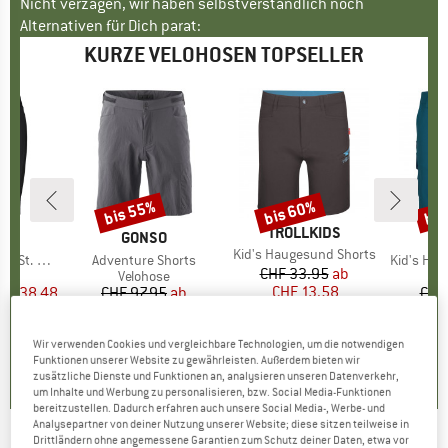
Nicht verzagen, wir haben selbstverständlich noch
Alternativen für Dich parat:
KURZE VELOHOSEN TOPSELLER
bis 55%
bis 60%
bis
Rabatt
Rabatt
Raba
MARKE
TROLLKIDS
KE
C
MARKE
GONSO
MA
TR
Artikel
Kid's Haugesund Shorts
Short Tight
Artikel
Adventure Shorts
Artikel
Kid's Ham
CHF 33.95
Preis
reduzierter Preis
ab
tgruppe
se
Produktgruppe
Velohose
CHF 13.58
eis
duzierter Preis
HF 38.48
CHF 97.95
Preis
reduzierter Preis
ab
CHF
CHF 44.08
CH
+
3
+
1
4.9
(
7
)
0.0
(
0
)
Wir verwenden Cookies und vergleichbare Technologien, um die notwendigen
Funktionen unserer Website zu gewährleisten. Außerdem bieten wir
0.0
(
0
)
zusätzliche Dienste und Funktionen an, analysieren unseren Datenverkehr,
um Inhalte und Werbung zu personalisieren, bzw. Social Media-Funktionen
bereitzustellen. Dadurch erfahren auch unsere Social Media-, Werbe- und
Analysepartner von deiner Nutzung unserer Website; diese sitzen teilweise in
Drittländern ohne angemessene Garantien zum Schutz deiner Daten, etwa vor