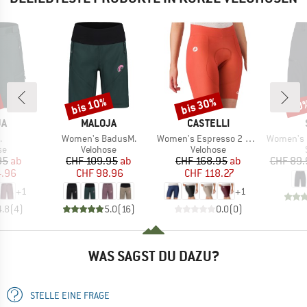
bis 10%
bis 30%
50
Rabatt
Rabatt
Raba
E
MARKE
MARKE
JA
MALOJA
CASTELLI
l
Artikel
Artikel
Artikel
.
Women's BadusM.
Women's Espresso 2 Short
Women's Isa
tgruppe
Produktgruppe
Produktgruppe
se
Velohose
Velohose
eis
duzierter Preis
Preis
reduzierter Preis
Preis
reduzierter Preis
95
ab
CHF 109.95
ab
CHF 168.95
ab
CHF 89.
4.96
CHF 98.96
CHF 118.27
+
1
+
1
4.8
(
4
)
5.0
(
16
)
0.0
(
0
)
WAS SAGST DU DAZU?
STELLE EINE FRAGE