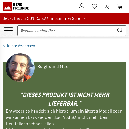
Zum Kundenkonto
Zum 
Zum Merkzettel.
Zum Produk
Jetzt bis zu 50% Rabatt im Sommer Sale
Jetzt bis zu 50% Rabatt im Sommer Sale »
kurze Velohosen
Bergfreund Max
"DIESES PRODUKT IST NICHT MEHR
LIEFERBAR."
Entweder es handelt sich hierbei um ein älteres Modell oder
wir können bzw. werden das Produkt nicht mehr beim
Hersteller nachbestellen.