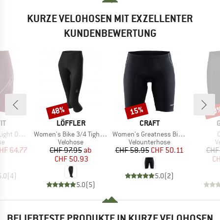
KURZE VELOHOSEN MIT EXZELLENTER
KUNDENBEWERTUNG
48%
15%
30
Rabatt
Rabatt
Raba
E
MARKE
MARKE
IT
LÖFFLER
CRAFT
Artikel
Artikel
A
ST Shorts
Women's Bike 3/4 Tights Basic
Women's Greatness Bike Shorts
tgruppe
Produktgruppe
Produktgruppe
P
se
Velohose
Velounterhose
V
eis
duzierter Preis
Preis
reduzierter Preis
Preis
reduzierter Preis
HF 64.77
CHF 97.95
ab
CHF 58.95
CHF 50.11
CHF
CHF 50.93
CH
5.0
(
4
)
5.0
(
2
)
5.0
(
5
)
BELIEBTESTE PRODUKTE IN KURZE VELOHOSEN