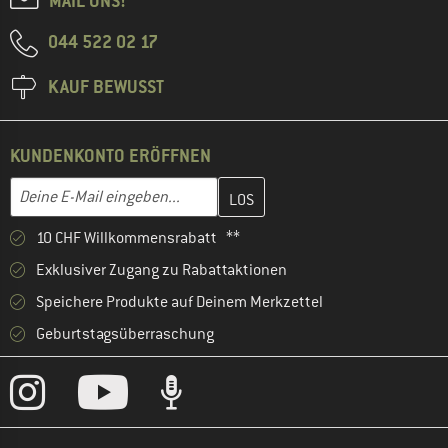
MAIL UNS!
044 522 02 17
KAUF BEWUSST
KUNDENKONTO ERÖFFNEN
Gib hier deine E-Mail-Adresse ein und erstelle im nächsten Schri
E-Mail-Adresse
10 CHF Willkommensrabatt **
Exklusiver Zugang zu Rabattaktionen
Speichere Produkte auf Deinem Merkzettel
Geburtstagsüberraschung