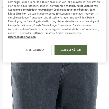
ION
-
Women's IOB Bike Shorts Seek -
dem Zugriff durch Behörden. Durch Anklicken von „Alle auswählen“ erklärst du
dich damit einverstanden, dass wir so verfahren.
Wenn du keine Cookies mit
Velohose
Ausnahme der technisch notwendigen Cookie akzeptieren möchtest, dann
klicke bitte hier
. Du kannst deine Cookie Einstellungen aber auch jederzeit in
(0)
den „Einstellungen“ anpassen und einzelne Kategorien auswählen. Deine
Einwilligung ist freiwillig, für die Nutzung dieser Website nicht notwendig und
kann jederzeit unter „Cookie Einstellungen“ im unteren Bereich unserer
Webseite widerrufen oder erstmals vergeben werden. Weitere Informationen,
auch zu Risiken der Drittlandstransfers, findest du in unseren
Datenschutzhinweisen
.
EINSTELLUNGEN
ALLE AUSWÄHLEN