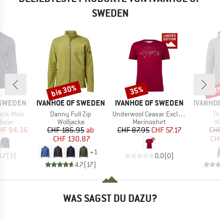
SWEDEN
bis 30%
35%
20
Rabatt
Rabatt
Raba
MARKE
MARKE
MARKE
 SWEDEN
IVANHOE OF SWEDEN
IVANHOE OF SWEDEN
IVANHO
Artikel
Artikel
Art
eck Male
Danny Full Zip
Underwool Ceasar Exclusive
Ti
ruppe
Produktgruppe
Produktgruppe
P
lover
Wolljacke
Merinoshirt
W
eis
duzierter Preis
Preis
reduzierter Preis
Preis
reduzierter Preis
HF 94.36
CHF 186.95
ab
CHF 87.95
CHF 57.17
CH
CHF 130.87
CH
+
1
4.7
(
3
)
0.0
(
0
)
4.7
(
17
)
WAS SAGST DU DAZU?