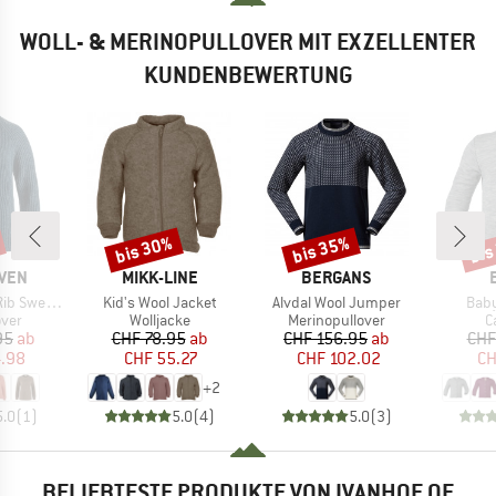
WOLL- & MERINOPULLOVER MIT EXZELLENTER
KUNDENBEWERTUNG
bis 30%
bis 35%
bis
Rabatt
Rabatt
Raba
MARKE
MARKE
ÄVEN
MIKK-LINE
BERGANS
Artikel
Artikel
Artik
 Sweater
Kid's Wool Jacket
Alvdal Wool Jumper
Baby
gruppe
Produktgruppe
Produktgruppe
P
over
Wolljacke
Merinopullover
C
eis
duzierter Preis
Preis
reduzierter Preis
Preis
reduzierter Preis
95
ab
CHF 78.95
ab
CHF 156.95
ab
CHF
4.98
CHF 55.27
CHF 102.02
CH
+
2
5.0
(
1
)
5.0
(
4
)
5.0
(
3
)
BELIEBTESTE PRODUKTE VON IVANHOE OF