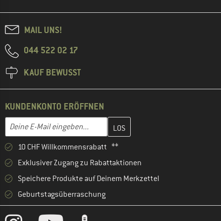
MAIL UNS!
044 522 02 17
KAUF BEWUSST
KUNDENKONTO ERÖFFNEN
Gib hier deine E-Mail-Adresse ein und erstelle im nächsten Schri
E-Mail-Adresse
10 CHF Willkommensrabatt **
Exklusiver Zugang zu Rabattaktionen
Speichere Produkte auf Deinem Merkzettel
Geburtstagsüberraschung