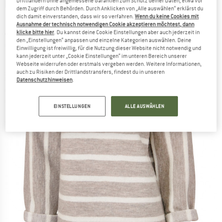
Drittländern ohne angemessene Garantien zum Schutz deiner Daten, etwa vor
IVANHOE OF SWEDEN
-
Women's GY Bystad -
dem Zugriff durch Behörden. Durch Anklicken von „Alle auswählen“ erklärst du
dich damit einverstanden, dass wir so verfahren.
Wenn du keine Cookies mit
Longsleeve
Ausnahme der technisch notwendigen Cookie akzeptieren möchtest, dann
klicke bitte hier
. Du kannst deine Cookie Einstellungen aber auch jederzeit in
(0)
den „Einstellungen“ anpassen und einzelne Kategorien auswählen. Deine
Einwilligung ist freiwillig, für die Nutzung dieser Website nicht notwendig und
kann jederzeit unter „Cookie Einstellungen“ im unteren Bereich unserer
Webseite widerrufen oder erstmals vergeben werden. Weitere Informationen,
auch zu Risiken der Drittlandstransfers, findest du in unseren
Datenschutzhinweisen
.
EINSTELLUNGEN
ALLE AUSWÄHLEN