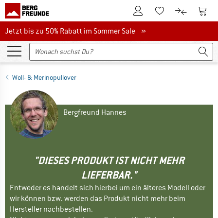
Zum Kundenkonto
Zum 
Zum Merkzettel.
Zum Produk
Jetzt bis zu 50% Rabatt im Sommer Sale
Jetzt bis zu 50% Rabatt im Sommer Sale »
Woll- & Merinopullover
Bergfreund Hannes
"DIESES PRODUKT IST NICHT MEHR
LIEFERBAR."
Entweder es handelt sich hierbei um ein älteres Modell oder
wir können bzw. werden das Produkt nicht mehr beim
Hersteller nachbestellen.