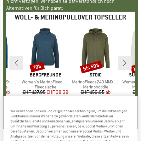
Nicht verzagen, wir haben selbstverständlich noch
Alternativen für Dich parat:
WOLL- & MERINOPULLOVER TOPSELLER
bis 50%
bis
70%
Rabatt
Rabatt
Raba
KE
C
MARKE
BERGFREUNDE
MARKE
STOIC
MARK
SUPE
Zip w. Hood
Artikel
Women's MerinoFleece NeuffenBF. Zip Hoody
Artikel
MerinoFleece240 MMXX.Persberg Hoody
Artikel
Women's Wo
ruppe
odie
Produktgruppe
Fleecejacke
Produktgruppe
Merinohoodie
Prod
Meri
95
eis
duzierter Preis
ab
CHF 127.95
Preis
reduzierter Preis
CHF 38.39
CHF 159.95
Preis
reduzierter Preis
ab
CHF
.99
CHF 79.98
CH
4.0
(
7
)
Wir verwenden Cookies und vergleichbare Technologien, um die notwendigen
.7
(
44
)
5.0
(
7
)
Funktionen unserer Website zu gewährleisten. Außerdem bieten wir
zusätzliche Dienste und Funktionen an, analysieren unseren Datenverkehr,
um Inhalte und Werbung zu personalisieren, bzw. Social Media-Funktionen
bereitzustellen. Dadurch erfahren auch unsere Social Media-, Werbe- und
Analysepartner von deiner Nutzung unserer Website; diese sitzen teilweise in