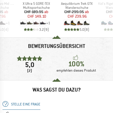
Artikel
Artikel
Artikel
 Mid GTX
X Ultra 5 GORE-TEX
Aequilibrium Trek GTX
Kid's Rigel Mid Tr
uppe
Produktgruppe
Produktgruppe
Prod
chuhe
Multisportschuhe
Wanderschuhe
Wan
eis
duzierter Preis
Preis
reduzierter Preis
Preis
reduzierter Preis
95
ab
CHF 189.95
ab
CHF 299.95
ab
CHF
7.96
CHF 149.10
CHF 239.96
CH
+
1
+
1
5.0
(
4
)
3.2
(
9
)
5.0
(
8
)
BEWERTUNGSÜBERSICHT
100%
5,0
(2)
empfehlen dieses Produkt
WAS SAGST DU DAZU?
STELLE EINE FRAGE