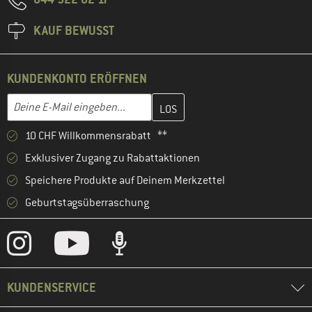
KAUF BEWUSST
KUNDENKONTO ERÖFFNEN
Gib hier deine E-Mail-Adresse ein und erstelle im nächsten Schri
E-Mail-Adresse
10 CHF Willkommensrabatt **
Exklusiver Zugang zu Rabattaktionen
Speichere Produkte auf Deinem Merkzettel
Geburtstagsüberraschung
KUNDENSERVICE