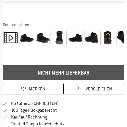
Detailansichten
NICHT MEHR LIEFERBAR
MERKEN
VERGLEICHEN
Finde mehr Informationen zu den Ver
Portofrei ab CHF 100 (CH)
Gehe hier zu den Rückgabe-Richtlinie
100 Tage Rückgaberecht
Finde die Zahlungs-Infos hier! Öffnet sich 
Kauf auf Rechnung
Finde alle Infos hier!
Trusted Shops Käuferschutz