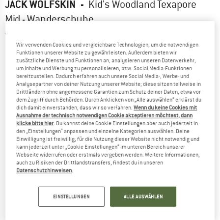
JACK WOLFSKIN
-
Kid's Woodland Texapore
Mid - Wanderschuhe
5,0
(2)
Wir verwenden Cookies und vergleichbare Technologien, um die notwendigen
Funktionen unserer Website zu gewährleisten. Außerdem bieten wir
zusätzliche Dienste und Funktionen an, analysieren unseren Datenverkehr,
um Inhalte und Werbung zu personalisieren, bzw. Social Media-Funktionen
bereitzustellen. Dadurch erfahren auch unsere Social Media-, Werbe- und
Analysepartner von deiner Nutzung unserer Website; diese sitzen teilweise in
Drittländern ohne angemessene Garantien zum Schutz deiner Daten, etwa vor
dem Zugriff durch Behörden. Durch Anklicken von „Alle auswählen“ erklärst du
dich damit einverstanden, dass wir so verfahren.
Wenn du keine Cookies mit
Ausnahme der technisch notwendigen Cookie akzeptieren möchtest, dann
klicke bitte hier
. Du kannst deine Cookie Einstellungen aber auch jederzeit in
den „Einstellungen“ anpassen und einzelne Kategorien auswählen. Deine
Einwilligung ist freiwillig, für die Nutzung dieser Website nicht notwendig und
kann jederzeit unter „Cookie Einstellungen“ im unteren Bereich unserer
Webseite widerrufen oder erstmals vergeben werden. Weitere Informationen,
auch zu Risiken der Drittlandstransfers, findest du in unseren
Datenschutzhinweisen
.
EINSTELLUNGEN
ALLE AUSWÄHLEN