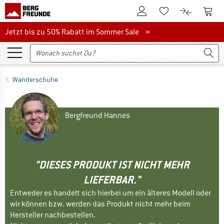
Zum Kundenkonto
Zum 
Zum Merkzettel.
Zum Produk
Jetzt bis zu 50% Rabatt im Sommer Sale
Jetzt bis zu 50% Rabatt im Sommer Sale »
Wanderschuhe
Bergfreund Hannes
"DIESES PRODUKT IST NICHT MEHR
LIEFERBAR."
Entweder es handelt sich hierbei um ein älteres Modell oder
wir können bzw. werden das Produkt nicht mehr beim
Hersteller nachbestellen.