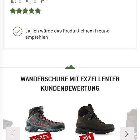
0
0
Ja, ich würde das Produkt einem Freund
empfehlen
WANDERSCHUHE MIT EXZELLENTER
KUNDENBEWERTUNG
bis 25%
20%
15
Rabatt
Rabatt
Raba