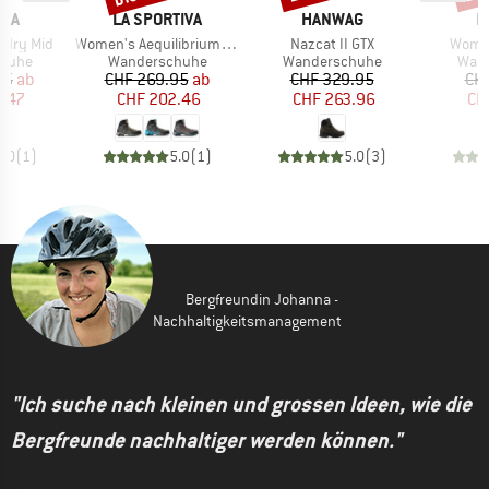
MARKE
MARKE
M
BIA
LA SPORTIVA
HANWAG
H
Artikel
Artikel
Artikel
tdry Mid
Women's Aequilibrium Hike GTX
Nazcat II GTX
Women
ruppe
Produktgruppe
Produktgruppe
Prod
huhe
Wanderschuhe
Wanderschuhe
Wan
eis
duzierter Preis
Preis
reduzierter Preis
Preis
reduzierter Preis
95
ab
CHF 269.95
ab
CHF 329.95
CH
3.47
CHF 202.46
CHF 263.96
CH
5.0
(
1
)
5.0
(
1
)
5.0
(
3
)
Bergfreundin Johanna -
Nachhaltigkeitsmanagement
"Ich suche nach kleinen und grossen Ideen, wie die
Bergfreunde nachhaltiger werden können."