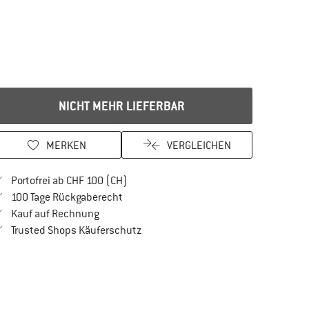
NICHT MEHR LIEFERBAR
MERKEN
VERGLEICHEN
Finde mehr Informationen zu den Versan
Portofrei ab CHF 100 (CH)
Gehe hier zu den Rückgabe-Richtlinien Öf
100 Tage Rückgaberecht
Finde die Zahlungs-Infos hier! Öffnet sich in 
Kauf auf Rechnung
Finde alle Infos hier!
Trusted Shops Käuferschutz