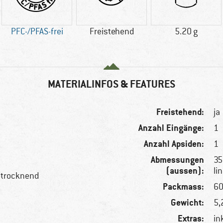
PFC-/PFAS-frei
Freistehend
5.20 g
MATERIALINFOS & FEATURES
Freistehend:
ja
Anzahl Eingänge:
1
Anzahl Apsiden:
1
Abmessungen
35
(aussen):
li
lltrocknend
Packmass:
60
Gewicht:
5,
Extras:
in