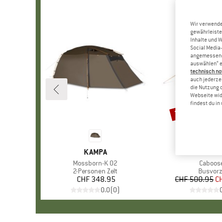
Wir verwende
gewährleiste
Inhalte und 
Social Media-
angemessene 
auswählen“ e
technisch no
auch jederzei
die Nutzung 
Webseite wid
findest du i
20%
Rabatt
MARKE
KAMPA
MAR
KELT
Artikel
Mossborn-K 02
Artikel
Caboos
Produktgruppe
2-Personen Zelt
Produk
Busvorz
CHF 348.95
Preis
CHF 500.95
Pr
re
C
0.0
(
0
)