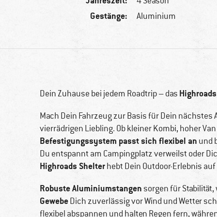
Jahreszeit:
4 Season
Gestänge:
Aluminium
Highroads
Dein Zuhause bei jedem Roadtrip – das
Mach Dein Fahrzeug zur Basis für Dein nächstes 
vierrädrigen Liebling. Ob kleiner Kombi, hoher Va
Befestigungssystem passt sich flexibel an
und b
Du entspannt am Campingplatz verweilst oder Dic
Highroads Shelter
hebt Dein Outdoor-Erlebnis auf
Robuste Aluminiumstangen
sorgen für Stabilität
Gewebe
Dich zuverlässig vor Wind und Wetter sch
flexibel abspannen und halten Regen fern, währe