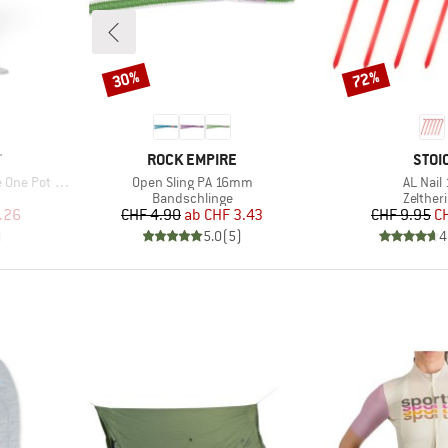
30%
72%
Rabatt
Rabatt
MARKE
MAR
T
ROCK EMPIRE
STOI
Artikel
Artikel
Pot Cook Set
Open Sling PA 16mm
AL Nail
ruppe
Produktgruppe
Produk
Bandschlinge
Zelther
rter Preis
Preis
reduzierter Preis
Pr
re
.26
CHF 4.90
ab
CHF 3.43
CHF 9.95
C
)
5.0
(
5
)
4