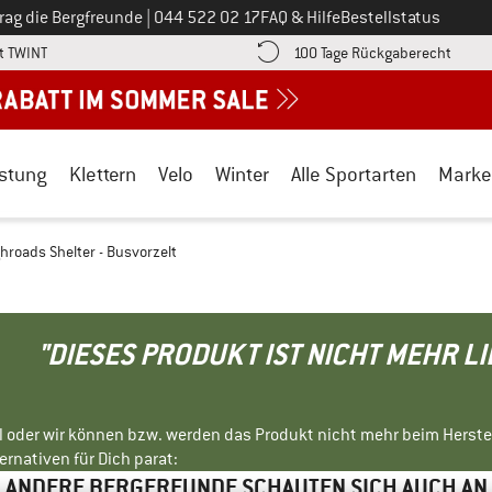
Ruf uns an unter
rag die Bergfreunde
|
044 522 02 17
FAQ & Hilfe
Bestellstatus
Finde die Zahlungs-Infos hier! Öffnet sich in einer Infobox
Gehe h
t TWINT
100 Tage Rückgaberecht
stung
Klettern
Velo
Winter
Alle Sportarten
Marke
hroads Shelter - Busvorzelt
"DIESES PRODUKT IST NICHT MEHR L
ll oder wir können bzw. werden das Produkt nicht mehr beim Herste
rnativen für Dich parat:
ANDERE BERGFREUNDE SCHAUTEN SICH AUCH AN