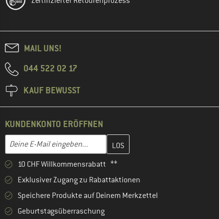
Zertifizierter Retourenprozess
MAIL UNS!
044 522 02 17
KAUF BEWUSST
KUNDENKONTO ERÖFFNEN
Gib hier deine E-Mail-Adresse ein und erstelle im nächsten Schri
E-Mail-Adresse
10 CHF Willkommensrabatt **
Exklusiver Zugang zu Rabattaktionen
Speichere Produkte auf Deinem Merkzettel
Geburtstagsüberraschung