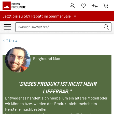
Zum Kundenkonto
Zum 
Zum Merkzettel.
Zum Produk
Jetzt bis zu 50% Rabatt im Sommer Sale
Jetzt bis zu 50% Rabatt im Sommer Sale »
T-Shirts
Bergfreund Max
"DIESES PRODUKT IST NICHT MEHR
LIEFERBAR."
Entweder es handelt sich hierbei um ein älteres Modell oder
wir können bzw. werden das Produkt nicht mehr beim
Hersteller nachbestellen.