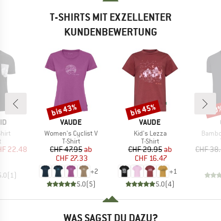
T-SHIRTS MIT EXZELLENTER
KUNDENBEWERTUNG
bis 43%
bis 45%
20
Rabatt
Rabatt
Raba
MARKE
MARKE
ID
VAUDE
VAUDE
Artikel
Artikel
Artikel
hirt
Women's Cyclist V
Kid's Lezza
Bambo
ktgruppe
Produktgruppe
Produktgruppe
t
T-Shirt
T-Shirt
eis
duzierter Preis
Preis
reduzierter Preis
Preis
reduzierter Preis
HF 22.48
CHF 47.95
ab
CHF 29.95
ab
CHF 38
CHF 27.33
CHF 16.47
+
2
+
1
5.0
(
1
)
5.0
(
5
)
5.0
(
4
)
WAS SAGST DU DAZU?