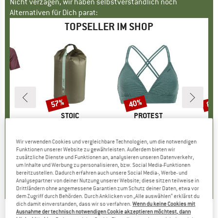
Nicht verzagen, wir haben selbstverständlich noch
Alternativen für Dich parat:
TOPSELLER IM SHOP
57%
40%
80
Rabatt
Rabatt
Raba
E
OX
MARKE
STOIC
MARKE
PROTEST
k T-Shirt
Artikel
HarnosandSt. II Dry Bag
Artikel
Women's PRTMM Patio Triangle
Artikel
HeladagenSt. Insulated
gruppe
irt
Produktgruppe
Packsack
Produktgruppe
Bikini-Top
Pro
Isol
95
eis
duzierter Preis
ab
CHF 9.80
ab
Preis
reduzierter Preis
CHF 4.21
CHF 38.95
Preis
reduzierter Preis
CHF 23.37
CHF 24.
Wir verwenden Cookies und vergleichbare Technologien, um die notwendigen
Funktionen unserer Website zu gewährleisten. Außerdem bieten wir
.97
zusätzliche Dienste und Funktionen an, analysieren unseren Datenverkehr,
um Inhalte und Werbung zu personalisieren, bzw. Social Media-Funktionen
5.0
(
2
)
4.9
(
23
)
bereitzustellen. Dadurch erfahren auch unsere Social Media-, Werbe- und
4.3
(
3
)
Analysepartner von deiner Nutzung unserer Website; diese sitzen teilweise in
Drittländern ohne angemessene Garantien zum Schutz deiner Daten, etwa vor
dem Zugriff durch Behörden. Durch Anklicken von „Alle auswählen“ erklärst du
dich damit einverstanden, dass wir so verfahren.
Wenn du keine Cookies mit
Ausnahme der technisch notwendigen Cookie akzeptieren möchtest, dann