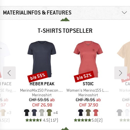
MATERIALINFOS & FEATURES
T-SHIRTS TOPSELLER
bis 55%
bis 52%
bis
Rabatt
Rabatt
Raba
MARKE
MARKE
MA
 FACE
HEBER PEAK
STOIC
CA
Artikel
Artikel
Artikel
Short Sleeve
MerinoMix150 PineconeHe. II T-Shirt
Women's Merino155 LaholmSt. T-Shirt Daisy Flower
Workw
ktgruppe
Produktgruppe
Produktgruppe
t
Merinoshirt
Merinoshirt
eis
duzierter Preis
Preis
reduzierter Preis
Preis
reduzierter Preis
95
ab
CHF 59.95
ab
CHF 78.95
ab
CHF
.97
CHF 26.98
CHF 37.90
CH
+
3
+
4
4.5
(
2
)
4.5
(
117
)
5.0
(
2
)