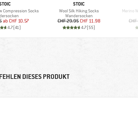
MARKE
MARKE
STOIC
STOIC
Artikel
Artikel
ow Compression Socks
Wool Silk Hiking Socks
Merino W
uktgruppe
Produktgruppe
dersocken
Wandersocken
Preis
reduzierter Preis
Preis
reduzierter Preis
5
ab
CHF 10.57
CHF 29.95
CHF 11.98
CHF 
4.7
(
41
)
4.7
(
55
)
FEHLEN DIESES PRODUKT