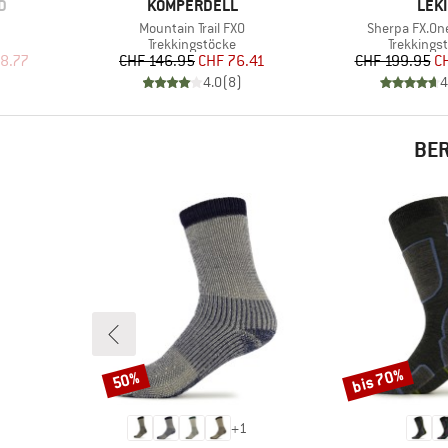
MARKE
MAR
D
KOMPERDELL
LEKI
Artikel
Artikel
Mountain Trail FXO
Sherpa FX.On
Produktgruppe
Produktg
Trekkingstöcke
Trekkings
rter Preis
Preis
reduzierter Preis
Pr
re
8.77
CHF 146.95
CHF 76.41
CHF 199.95
C
)
4.0
(
8
)
4
BER
bis 70%
50%
Rabatt
Rabatt
+
1