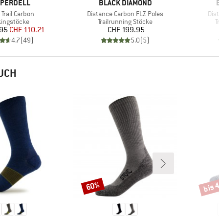
KE
MARKE
PERDELL
BLACK DIAMOND
Artikel
Arti
Trail Carbon
Distance Carbon FLZ Poles
Dis
uktgruppe
Produktgruppe
P
kingstöcke
Trailrunning Stöcke
T
Preis
reduzierter Preis
Preis
.95
CHF 110.21
CHF 199.95
4.7
(
49
)
5.0
(
5
)
AUCH
bis 
60%
Rabatt
Rabat