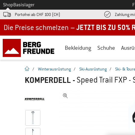
Zum
Shop
Basislager
F
Portofrei ab CHF 100 (CH)
Zahlung mi
Jetzt bis zu 50% Rabatt im Sommer Sale
Bekleidung
Schuhe
Ausrü
Startseite
/
Winterausrüstung
/
Ski-Ausrüstung
/
Ski- & Tou
KOMPERDELL
-
Speed Trail FXP -