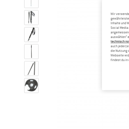
Wir verwende
gewährleiste
Inhalte und 
Social Media-
angemessene 
auswählen“ e
technisch no
auch jederzei
die Nutzung 
Webseite wid
findest du i