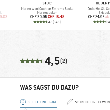
MARKE
MARKE
STOIC
HEBER 
Artikel
Artikel
Merino Wool Cushion Extreme Socks
CedarHe. Ski So
Produktgruppe
Produk
ck
Merinosocken
Skisoc
rter Preis
Preis
reduzierter Preis
Pr
re
9.03
CHF 30.95
CHF 15.48
CHF 24.95
ab
)
4.7
(
148
)
4
4,5
(2)
WAS SAGST DU DAZU?
STELLE EINE FRAGE
SCHREIBE EINE BEWER