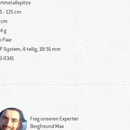
rtmetallspitze
5 - 135 cm
 cm
4 g
o Paar
P-System, 4-teilig, 18/16 mm
9-0341
Frag unseren Experten
Bergfreund Max