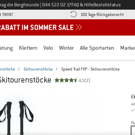
Ruf uns an unter
rag die Bergfreunde
|
044 522 02 17
FAQ & Hilfe
Bestellstatus
Finde die Zahlungs-Infos hier! Öffnet sich in einer Infobox
Gehe h
t TWINT
100 Tage Rückgaberecht
stung
Klettern
Velo
Winter
Alle Sportarten
Marke
renstöcke
/
Skitourenstöcke
/
Speed Trail FXP - Skitourenstöcke
 Skitourenstöcke
4,5
(2)
Ur
Pr
C
in
Fa