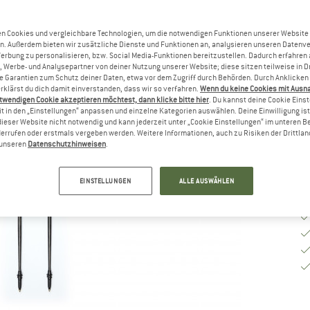
n Cookies und vergleichbare Technologien, um die notwendigen Funktionen unserer Website
G
n. Außerdem bieten wir zusätzliche Dienste und Funktionen an, analysieren unseren Datenv
Werbung zu personalisieren, bzw. Social Media-Funktionen bereitzustellen. Dadurch erfahren
, Werbe- und Analysepartner von deiner Nutzung unserer Website; diese sitzen teilweise in D
Garantien zum Schutz deiner Daten, etwa vor dem Zugriff durch Behörden. Durch Anklicken 
rklärst du dich damit einverstanden, dass wir so verfahren.
Wenn du keine Cookies mit Ausn
Li
twendigen Cookie akzeptieren möchtest, dann klicke bitte hier
. Du kannst deine Cookie Eins
M
t in den „Einstellungen“ anpassen und einzelne Kategorien auswählen. Deine Einwilligung ist f
dieser Website nicht notwendig und kann jederzeit unter „Cookie Einstellungen“ im unteren B
errufen oder erstmals vergeben werden. Weitere Informationen, auch zu Risiken der Drittlan
n unseren
Datenschutzhinweisen
.
EINSTELLUNGEN
ALLE AUSWÄHLEN