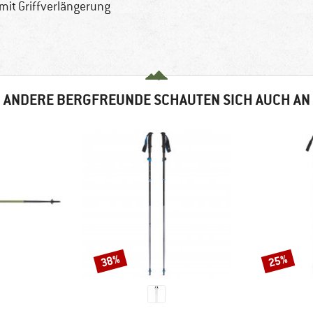
it Griffverlängerung
ANDERE BERGFREUNDE SCHAUTEN SICH AUCH AN
38%
25%
Rabatt
Rabatt