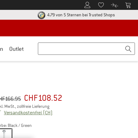
Zum Kundenkonto
Zum 
Zum Merkzettel.
Zum Produk
ier zu den Rückgabe-Richtlinien Öffnet sich in einer Infobox
Finde alle In
4.79 von 5 Sternen
bei Trusted Shops
n
Outlet
CHF
108.52
sprünglicher Preis :
eis:
HF
166.95
kl. MwSt., zollfreie Lieferung
Schweiz. Informationen zu den Versandkos
Versandkostenfrei
(CH)
rbe:
Black / Green