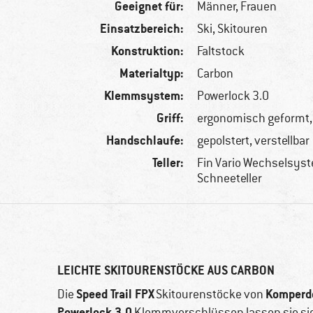
Geeignet für:
Männer,
Frauen
Einsatzbereich:
Ski, Skitouren
Konstruktion:
Faltstock
Materialtyp:
Carbon
Klemmsystem:
Powerlock 3.0
Griff:
ergonomisch geformt
Handschlaufe:
gepolstert, verstellbar
Teller:
Fin Vario Wechselsyste
Schneeteller
LEICHTE SKITOURENSTÖCKE AUS CARBON
Speed Trail FPX
Komperde
Die
Skitourenstöcke von
Powerlock 3.0
Klemmverschlüssen lassen sie sic