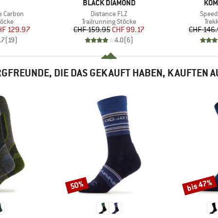
KE
MARKE
MAR
BLACK DIAMOND
KOM
Artikel
Artikel
e Carbon
Distance FLZ
Speed 
ruppe
Produktgruppe
Prod
töcke
Trailrunning Stöcke
Trek
eis
duzierter Preis
Preis
reduzierter Preis
HF 129.97
CHF 159.95
CHF 99.17
CHF 146
.7
(
19
)
4.0
(
6
)
GFREUNDE, DIE DAS GEKAUFT HABEN, KAUFTEN 
bis 47%
50%
Rabatt
Rabatt