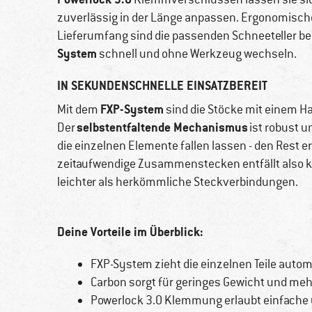
zuverlässig in der Länge anpassen. Ergonomische
Lieferumfang sind die passenden Schneeteller ber
System
schnell und ohne Werkzeug wechseln.
IN SEKUNDENSCHNELLE EINSATZBEREIT
FXP-System
Mit dem
sind die Stöcke mit einem 
selbstentfaltende Mechanismus
Der
ist robust u
die einzelnen Elemente fallen lassen - den Rest 
zeitaufwendige Zusammenstecken entfällt also ko
leichter als herkömmliche Steckverbindungen.
Deine Vorteile im Überblick:
FXP-System zieht die einzelnen Teile au
Carbon sorgt für geringes Gewicht und me
Powerlock 3.0 Klemmung erlaubt einfache