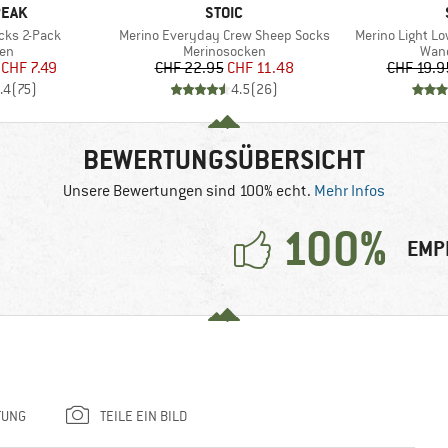
MARKE
PEAK
STOIC
Artikel
Artikel
cks 2-Pack
Merino Everyday Crew Sheep Socks
Merino Light L
tgruppe
Produktgruppe
Prod
ken
Merinosocken
Wan
eis
duzierter Preis
Preis
reduzierter Preis
CHF 7.49
CHF 22.95
CHF 11.48
CHF 19.9
.4
(
75
)
4.5
(
26
)
BEWERTUNGSÜBERSICHT
Unsere Bewertungen sind 100% echt.
Mehr Infos
100%
EMP
TUNG
TEILE EIN BILD