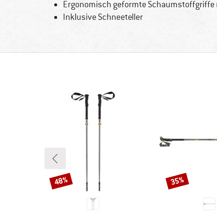
Ergonomisch geformte Schaumstoffgriffe m
Inklusive Schneeteller
48%
35%
Rabatt
Rabatt