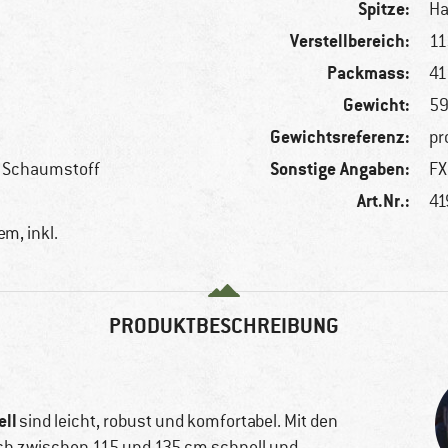
Spitze:
Ha
Verstellbereich:
11
Packmass:
41
Gewicht:
59
Gewichtsreferenz:
pr
Sonstige Angaben:
, Schaumstoff
FX
Art.Nr.:
41
m, inkl.
PRODUKTBESCHREIBUNG
ll
sind leicht, robust und komfortabel. Mit den
h zwischen 115 und 135 cm schnell und