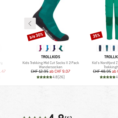
bis 30%
35%
Rabatt
Rabatt
MARKE
MARKE
TROLLKIDS
TROLLK
Artikel
Artikel
ry
Kids Trekking Mid Cut Socks II 2-Pack
Kid's Nordfjord Z
e
Produktgruppe
Produkt
Wandersocken
Trekking
rter Preis
Preis
reduzierter Preis
Pr
re
.47
CHF 12.95
ab
CHF 9.07
CHF 48.95
ab
)
4.8
(
26
)
4