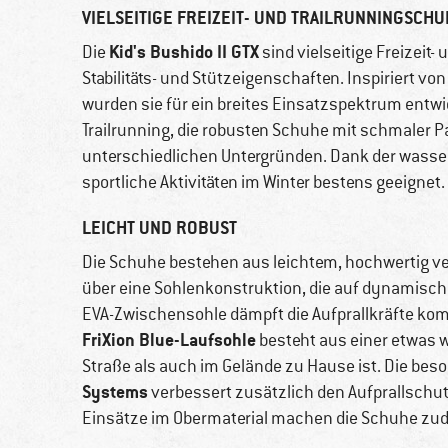
VIELSEITIGE FREIZEIT- UND TRAILRUNNINGSCH
Kid's Bushido II GTX
Die
sind vielseitige Freizeit-
Stabilitäts- und Stützeigenschaften. Inspiriert vo
wurden sie für ein breites Einsatzspektrum entwi
Trailrunning, die robusten Schuhe mit schmaler Pa
unterschiedlichen Untergründen. Dank der wass
sportliche Aktivitäten im Winter bestens geeignet.
LEICHT UND ROBUST
Die Schuhe bestehen aus leichtem, hochwertig v
über eine Sohlenkonstruktion, die auf dynamisch
EVA-Zwischensohle dämpft die Aufprallkräfte komf
FriXion Blue-Laufsohle
besteht aus einer etwas 
Straße als auch im Gelände zu Hause ist. Die b
Systems
verbessert zusätzlich den Aufprallschut
Einsätze im Obermaterial machen die Schuhe zud