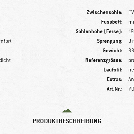
Zwischensohle:
EV
Fussbett:
mi
Sohlenhöhe (Ferse):
1
Sprengung:
mfort
3
Gewicht:
33
Referenzgrösse:
dicht
pr
Laufstil:
ne
Extras:
An
Art.Nr.:
70
PRODUKTBESCHREIBUNG