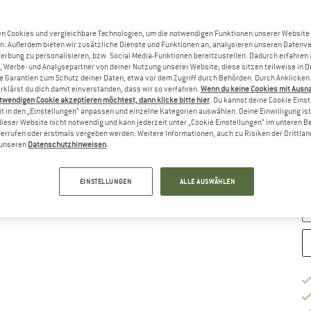
Gr
n Cookies und vergleichbare Technologien, um die notwendigen Funktionen unserer Website
n. Außerdem bieten wir zusätzliche Dienste und Funktionen an, analysieren unseren Datenv
Werbung zu personalisieren, bzw. Social Media-Funktionen bereitzustellen. Dadurch erfahren
, Werbe- und Analysepartner von deiner Nutzung unserer Website; diese sitzen teilweise in D
Garantien zum Schutz deiner Daten, etwa vor dem Zugriff durch Behörden. Durch Anklicken 
rklärst du dich damit einverstanden, dass wir so verfahren.
Wenn du keine Cookies mit Ausn
twendigen Cookie akzeptieren möchtest, dann klicke bitte hier
. Du kannst deine Cookie Eins
t in den „Einstellungen“ anpassen und einzelne Kategorien auswählen. Deine Einwilligung ist f
dieser Website nicht notwendig und kann jederzeit unter „Cookie Einstellungen“ im unteren B
G
errufen oder erstmals vergeben werden. Weitere Informationen, auch zu Risiken der Drittlan
n unseren
Datenschutzhinweisen
.
Li
M
EINSTELLUNGEN
ALLE AUSWÄHLEN