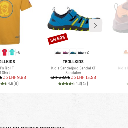
bis 60%
Rabatt
+
6
+
2
RKE
MARKE
OLLKIDS
TROLLKIDS
ikel
Artikel
Artike
's Troll T
Kid's Sandefjord Sandal XT
Kid's
Produktgruppe
Produktgruppe
T-Shirt
Sandalen
Preis
reduzierter Preis
Preis
reduzierter Preis
95
ab
CHF 9.98
CHF 38.95
ab
CHF 15.58
4.6
(
9
)
4.3
(
15
)