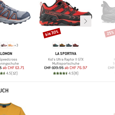
bis 30%
25%
Rabatt
Rabat
+
3
ARKE
MARKE
ALOMON
LA SPORTIVA
l
Artikel
A
 Speedcross
Kid's Ultra Raptor II GTX
tgruppe
Produktgruppe
P
unningschuhe
Multisportschuhe
T
Preis
reduzierter Preis
Preis
reduzierter Preis
5
ab
CHF 63.71
CHF 109.95
ab
CHF 76.97
CHF
4.5
(
12
)
4.5
(
8
)
AUCH