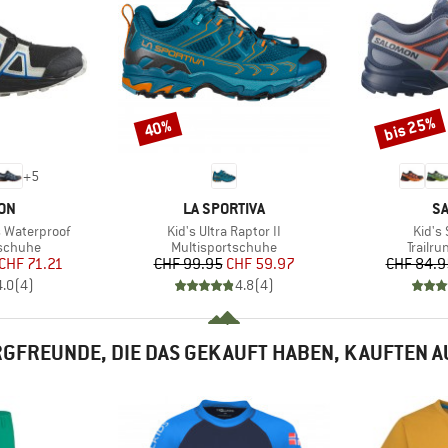
bis 25%
40%
Rabatt
Rabatt
+
5
MARKE
M
ON
LA SPORTIVA
S
Artikel
Artike
 Waterproof
Kid's Ultra Raptor II
Kid's
ppe
Produktgruppe
Produk
gschuhe
Multisportschuhe
Trailr
eis
duzierter Preis
Preis
reduzierter Preis
CHF 71.21
CHF 99.95
CHF 59.97
CHF 84.9
4.0
(
4
)
4.8
(
4
)
GFREUNDE, DIE DAS GEKAUFT HABEN, KAUFTEN 