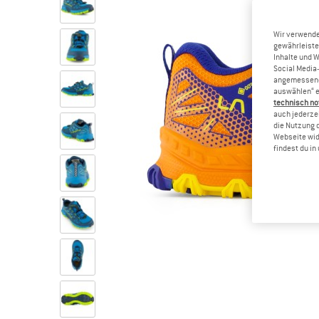
Wir verwende
gewährleiste
Inhalte und 
Social Media-
angemessene 
auswählen“ e
technisch no
auch jederzei
die Nutzung 
Webseite wid
findest du i