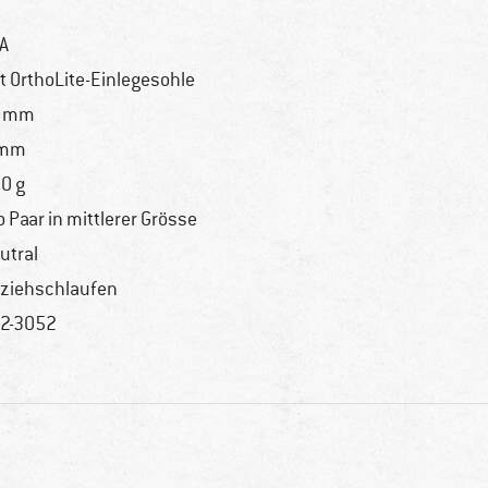
A
t OrthoLite-Einlegesohle
9 mm
 mm
0 g
o Paar in mittlerer Grösse
utral
ziehschlaufen
2-3052