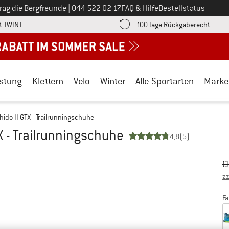
Ruf uns an unter
rag die Bergfreunde
|
044 522 02 17
FAQ & Hilfe
Bestellstatus
Finde die Zahlungs-Infos hier! Öffnet sich in einer Infobox
Gehe h
t TWINT
100 Tage Rückgaberecht
stung
Klettern
Velo
Winter
Alle Sportarten
Marke
hido II GTX - Trailrunningschuhe
TX - Trailrunningschuhe
4,8
(5)
Ur
Pr
C
zz
Fa