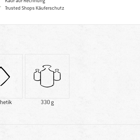
Finde die Zahlungs-Infos hier! Öffnet sich in 
Kauf auf Rechnung
Finde alle Infos hier!
Trusted Shops Käuferschutz
hetik
330 g