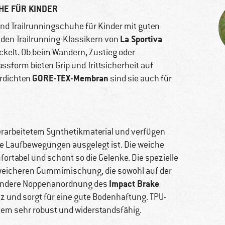
UHE FÜR KINDER
 und Trailrunningschuhe für Kinder mit guten
La Sportiva
n den Trailrunning-Klassikern von
ckelt. Ob beim Wandern, Zustieg oder
ssform bieten Grip und Trittsicherheit auf
GORE-TEX-Membran
erdichten
sind sie auch für
erarbeitetem Synthetikmaterial und verfügen
e Laufbewegungen ausgelegt ist. Die weiche
ortabel und schont so die Gelenke. Die spezielle
weicheren Gummimischung, die sowohl auf der
Impact Brake
esondere Noppenanordnung des
z und sorgt für eine gute Bodenhaftung. TPU-
em sehr robust und widerstandsfähig.