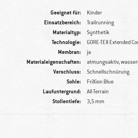
Geeignet für:
Kinder
Einsatzbereich:
Trailrunning
Materialtyp:
Synthetik
Technologie:
GORE-TEX Extended Co
Membran:
ja
Materialeigenschaften:
atmungsaktiv, wasser
Verschluss:
Schnellschnürung
Sohle:
FriXion Blue
Laufuntergrund:
All-Terrain
Stollentiefe:
3,5 mm