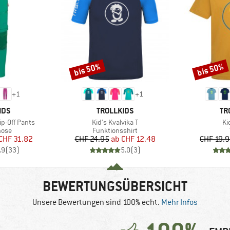
bis 50%
bis 50%
Rabatt
Rabatt
+
1
+
1
MARKE
MA
IDS
TROLLKIDS
TR
Artikel
Art
ip-Off Pants
Kid's Kvalvika T
Kid
gruppe
Produktgruppe
hose
Funktionsshirt
eis
duzierter Preis
Preis
reduzierter Preis
CHF 31.82
CHF 24.95
ab
CHF 12.48
CHF 19.
.9
(
33
)
5.0
(
3
)
BEWERTUNGSÜBERSICHT
Unsere Bewertungen sind 100% echt.
Mehr Infos