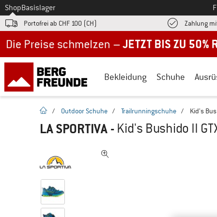
Zum
Shop
Basislager
F
Portofrei ab CHF 100 (CH)
Zahlung mi
Jetzt bis zu 50% Rabatt im Sommer Sale
Bekleidung
Schuhe
Ausrü
Startseite
/
Outdoor Schuhe
/
Trailrunningschuhe
/
Kid's Bus
LA SPORTIVA
-
Kid's Bushido II G