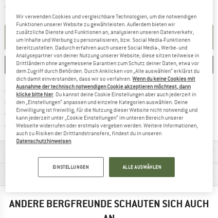
Der Link öffnet sich in einer Infobox und 
Artikel zur Zeit leider ausverkauft
Wir verwenden Cookies und vergleichbare Technologien, um die notwendigen
Funktionen unserer Website zu gewährleisten. Außerdem bieten wir
zusätzliche Dienste und Funktionen an, analysieren unseren Datenverkehr,
BENACHRICHTIGUNG EINRICHTEN
um Inhalte und Werbung zu personalisieren, bzw. Social Media-Funktionen
bereitzustellen. Dadurch erfahren auch unsere Social Media-, Werbe- und
Analysepartner von deiner Nutzung unserer Website; diese sitzen teilweise in
Drittländern ohne angemessene Garantien zum Schutz deiner Daten, etwa vor
MERKEN
VERGLEICHEN
dem Zugriff durch Behörden. Durch Anklicken von „Alle auswählen“ erklärst du
dich damit einverstanden, dass wir so verfahren.
Wenn du keine Cookies mit
Ausnahme der technisch notwendigen Cookie akzeptieren möchtest, dann
Finde mehr Informationen zu den Ver
Portofrei ab CHF 100 (CH)
klicke bitte hier
. Du kannst deine Cookie Einstellungen aber auch jederzeit in
Gehe hier zu den Rückgabe-Richtlinie
100 Tage Rückgaberecht
den „Einstellungen“ anpassen und einzelne Kategorien auswählen. Deine
Einwilligung ist freiwillig, für die Nutzung dieser Website nicht notwendig und
Finde die Zahlungs-Infos hier! Öffnet sich 
Kauf auf Rechnung
kann jederzeit unter „Cookie Einstellungen“ im unteren Bereich unserer
Finde alle Infos hier!
Trusted Shops Käuferschutz
Webseite widerrufen oder erstmals vergeben werden. Weitere Informationen,
auch zu Risiken der Drittlandstransfers, findest du in unseren
Datenschutzhinweisen
.
MATERIALINFOS & FEATURES
EINSTELLUNGEN
ALLE AUSWÄHLEN
PRODUKTBESCHREIBUNG
ANDERE BERGFREUNDE SCHAUTEN SICH AUCH