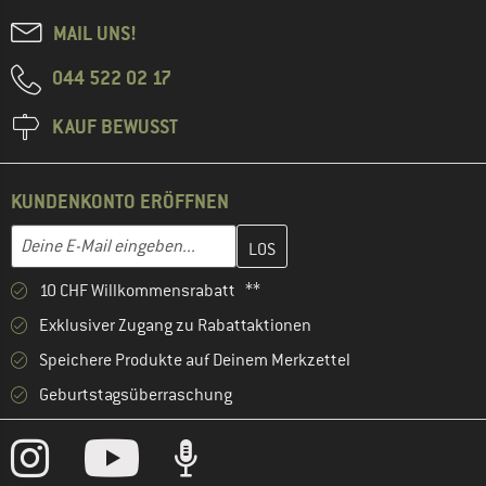
MAIL UNS!
044 522 02 17
KAUF BEWUSST
KUNDENKONTO ERÖFFNEN
Gib hier deine E-Mail-Adresse ein und erstelle im nächsten Schri
E-Mail-Adresse
10 CHF Willkommensrabatt **
Exklusiver Zugang zu Rabattaktionen
Speichere Produkte auf Deinem Merkzettel
Geburtstagsüberraschung