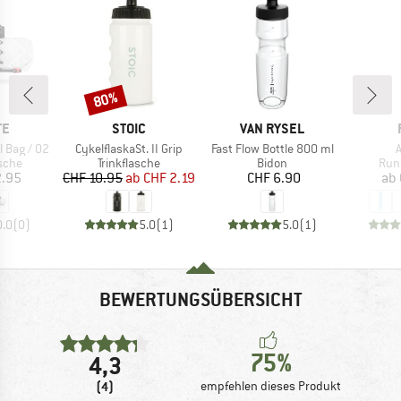
80%
Rabatt
E
MARKE
MARKE
TE
STOIC
VAN RYSEL
Artikel
Artikel
A
l Bag / 02
CykelflaskaSt. II Grip
Fast Flow Bottle 800 ml
ruppe
Produktgruppe
Produktgruppe
Pro
sche
Trinkflasche
Bidon
Run
eis
Preis
reduzierter Preis
Preis
2.95
CHF 10.95
ab
CHF 2.19
CHF 6.90
ab
0.0
(
0
)
5.0
(
1
)
5.0
(
1
)
BEWERTUNGSÜBERSICHT
75%
4,3
(4)
empfehlen dieses Produkt