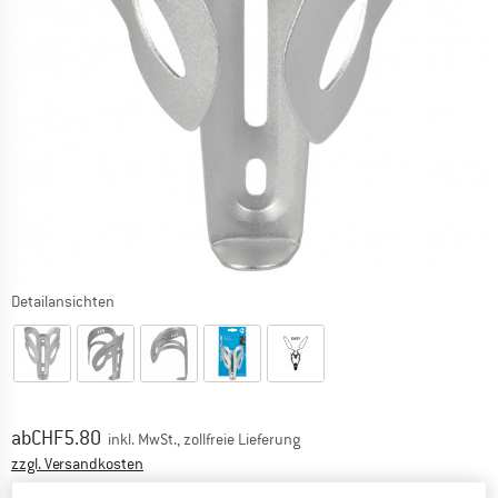
Detailansichten
Preis:
ab
CHF
5.80
inkl. MwSt., zollfreie Lieferung
Informationen zu den Versandkosten. Öffnet sich in ei
zzgl. Versandkosten