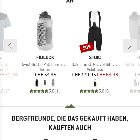
AN
50%
Rabatt
E
MARKE
MARKE
M
E
FIDLOCK
STOIC
F
Artikel
Artikel
Artikel
icot
Twist Bottle 750 Compact + Bike Base
DalslandSt. Gravel Bib Shorts
Bottle 5
ruppe
Produktgruppe
Produktgruppe
shirt
Bidon
Velohose
eis
duzierter Preis
Preis
Preis
reduzierter Preis
HF 24.48
CHF 54.95
CHF 129.95
CHF 64.98
CH
.0
(
17
)
5.0
(
1
)
5.0
(
6
)
BERGFREUNDE, DIE DAS GEKAUFT HABEN,
KAUFTEN AUCH