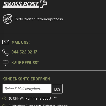
Zertifizierter Retourenprozess
MAIL UNS!
044 522 02 17
KAUF BEWUSST
KUNDENKONTO ERÖFFNEN
Gib hier deine E-Mail-Adresse ein und erstelle im nächsten Schri
E-Mail-Adresse
10 CHF Willkommensrabatt **