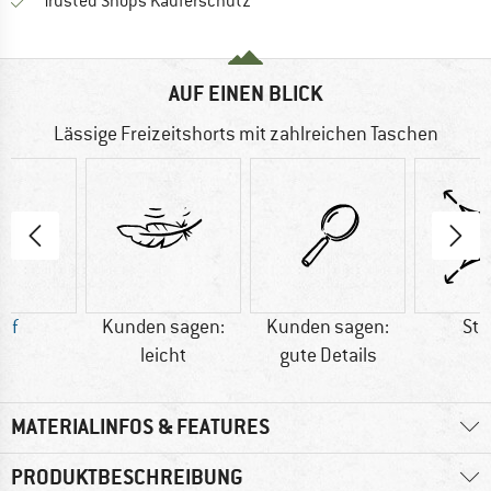
Finde alle Infos hier!
Trusted Shops Käuferschutz
AUF EINEN BLICK
Lässige Freizeitshorts mit zahlreichen Taschen
nf
Kunden sagen:
Kunden sagen:
Str
leicht
gute Details
MATERIALINFOS & FEATURES
PRODUKTBESCHREIBUNG