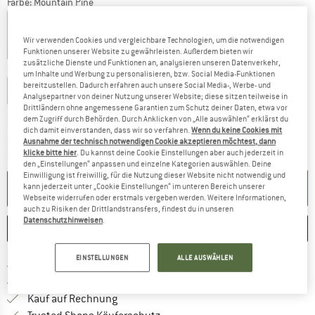
Farbe:
Mountain Pine
Wir verwenden Cookies und vergleichbare Technologien, um die notwendigen
30%
35%
Funktionen unserer Website zu gewährleisten. Außerdem bieten wir
zusätzliche Dienste und Funktionen an, analysieren unseren Datenverkehr,
Grösse wählen:
um Inhalte und Werbung zu personalisieren, bzw. Social Media-Funktionen
bereitzustellen. Dadurch erfahren auch unsere Social Media-, Werbe- und
S
M
L
XL
XXL
Analysepartner von deiner Nutzung unserer Website; diese sitzen teilweise in
Drittländern ohne angemessene Garantien zum Schutz deiner Daten, etwa vor
Grössentabelle
dem Zugriff durch Behörden. Durch Anklicken von „Alle auswählen“ erklärst du
dich damit einverstanden, dass wir so verfahren.
Wenn du keine Cookies mit
Der Link öffnet sich in einer Infobox und beinhaltet
Lieferzeit: 3-5 Werktage
Ausnahme der technisch notwendigen Cookie akzeptieren möchtest, dann
klicke bitte hier
. Du kannst deine Cookie Einstellungen aber auch jederzeit in
Menge:
den „Einstellungen“ anpassen und einzelne Kategorien auswählen. Deine
Einwilligung ist freiwillig, für die Nutzung dieser Website nicht notwendig und
IN DEN WARENKORB
kann jederzeit unter „Cookie Einstellungen“ im unteren Bereich unserer
Webseite widerrufen oder erstmals vergeben werden. Weitere Informationen,
auch zu Risiken der Drittlandstransfers, findest du in unseren
Datenschutzhinweisen
.
MERKEN
VERGLEICHEN
EINSTELLUNGEN
ALLE AUSWÄHLEN
Finde mehr Informationen zu den Ver
Portofrei ab CHF 100 (CH)
Gehe hier zu den Rückgabe-Richtlinie
100 Tage Rückgaberecht
Finde die Zahlungs-Infos hier! Öffnet sich 
Kauf auf Rechnung