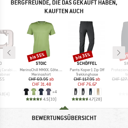
BERGFREUNDE, DIE DAS GEKAUFT HABEN,
KAUFTEN AUCH
bis 55%
bis 35%
70
Rabatt
Rabatt
Raba
E
MARKE
MARKE
M
D
STOIC
SCHÖFFEL
S
Artikel
Artikel
Artikel
arabiner
MerinoChill MMXX. Göteborg Tee
Pants Koper1 Zip Off
Protezione 
uppe
Produktgruppe
Produktgruppe
P
abiner
Merinoshirt
Trekkinghose
V
eis
Preis
reduzierter Preis
Preis
reduzierter Preis
.55
CHF 69.95
ab
CHF 117.95
ab
CHF 127
CHF 31.48
CHF 76.67
+
4
4.8
(
4
)
4.5
(
33
)
4.7
(
28
)
BEWERTUNGSÜBERSICHT