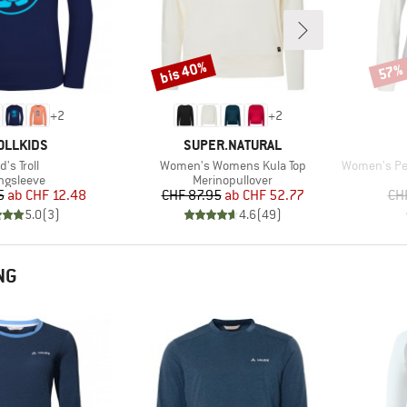
bis 40%
57%
Rabatt
Rabat
+
2
+
2
RKE
MARKE
OLLKIDS
SUPER.NATURAL
tikel
Artikel
Artikel
d's Troll
Women's Womens Kula Top
Women's Perform
oduktgruppe
Produktgruppe
ngsleeve
Merinopullover
Preis
reduzierter Preis
Preis
reduzierter Preis
5
ab
CHF 12.48
CHF 87.95
ab
CHF 52.77
CH
5.0
(
3
)
4.6
(
49
)
NG