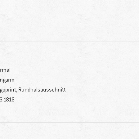
rmal
angarm
goprint, Rundhalsausschnitt
6-1816