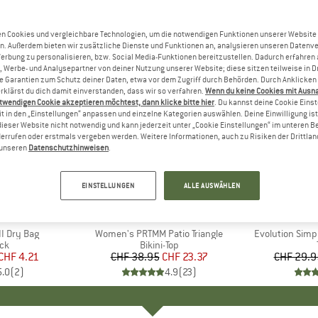
n Cookies und vergleichbare Technologien, um die notwendigen Funktionen unserer Website
n. Außerdem bieten wir zusätzliche Dienste und Funktionen an, analysieren unseren Datenv
Werbung zu personalisieren, bzw. Social Media-Funktionen bereitzustellen. Dadurch erfahren
, Werbe- und Analysepartner von deiner Nutzung unserer Website; diese sitzen teilweise in D
Garantien zum Schutz deiner Daten, etwa vor dem Zugriff durch Behörden. Durch Anklicken 
rklärst du dich damit einverstanden, dass wir so verfahren.
Wenn du keine Cookies mit Ausn
twendigen Cookie akzeptieren möchtest, dann klicke bitte hier
. Du kannst deine Cookie Eins
t in den „Einstellungen“ anpassen und einzelne Kategorien auswählen. Deine Einwilligung ist f
dieser Website nicht notwendig und kann jederzeit unter „Cookie Einstellungen“ im unteren B
errufen oder erstmals vergeben werden. Weitere Informationen, auch zu Risiken der Drittlan
n unseren
Datenschutzhinweisen
.
bis 40%
40%
Rabatt
Rabatt
EINSTELLUNGEN
ALLE AUSWÄHLEN
KE
C
MARKE
PROTEST
MARK
THE 
I Dry Bag
Artikel
Women's PRTMM Patio Triangle
Artikel
Evolution Simp
tgruppe
ck
Produktgruppe
Bikini-Top
eis
duzierter Preis
CHF 4.21
CHF 38.95
Preis
reduzierter Preis
CHF 23.37
CHF 29.9
5.0
(
2
)
4.9
(
23
)