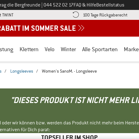
Ruf uns an unter
rag die Bergfreunde
|
044 522 02 17
FAQ & Hilfe
Bestellstatus
Finde die Zahlungs-Infos hier! Öffnet sich in einer Infobox
Gehe h
t TWINT
100 Tage Rückgaberecht
stung
Klettern
Velo
Winter
Alle Sportarten
Marke
s
/
Longsleeves
/
Women's SanoM. - Longsleeve
"DIESES PRODUKT IST NICHT MEHR L
ll oder wir können bzw. werden das Produkt nicht mehr beim Herste
rnativen für Dich parat:
TOPSELLER IM SHOP