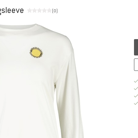
gsleeve
(0)