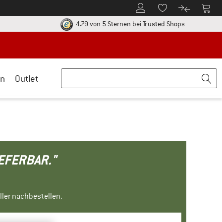
Zum Kundenkonto
Zum 
Zum Merkzettel.
Zum Produk
ier zu den Rückgabe-Richtlinien Öffnet sich in einer Infobox
Finde alle In
4.79 von 5 Sternen
bei Trusted Shops
n
Outlet
IEFERBAR."
ller nachbestellen.