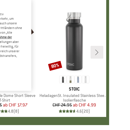
 zu
erkehr, um
 auch unsere
rittländern ohne
von „Alle
ahme der
tellungen aber
reiwillig, für
ereich unserer
dstransfers,
80%
Rabatt
+
10
E
NORTH FACE
MARKE
STOIC
le Dome Short Sleeve
Artikel
HeladagenSt. Insulated Stainless Steel Bottle 500
Produktgruppe
T-Shirt
Produktgruppe
Isolierflasche
5
ab
Preis
reduzierter Preis
CHF 17.97
CHF 24.95
ab
Preis
reduzierter Preis
CHF 4.99
4.8
(
8
)
4.6
(
20
)