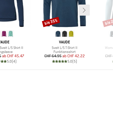
bis 35%
bis 
Rabatt
Rabat
MARKE
MARKE
VAUDE
VAUDE
Artikel
Artike
eit L/S Shirt II
Sveit L/S T-Shirt II
Women
oduktgruppe
Produktgruppe
ngsleeve
Funktionsshirt
Preis
reduzierter Preis
Preis
reduzierter Preis
5
ab
CHF 45.47
CHF 64.95
ab
CHF 42.22
CHF 
5.0
(
4
)
5.0
(
5
)