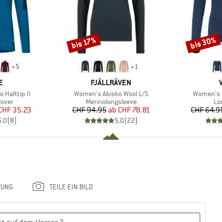
bis 30%
bis 17%
Rabatt
Rabatt
+
5
+
1
E
MARKE
E
FJÄLLRÄVEN
Artikel
Artikel
 Halfzip II
Women's Abisko Wool L/S
Women's Sv
ruppe
Produktgruppe
Pr
lover
Merinolongsleeve
Lo
eis
duzierter Preis
Preis
reduzierter Preis
CHF 35.23
CHF 94.95
ab
CHF 78.81
CHF 64.9
5.0
(
8
)
5.0
(
22
)
TUNG
TEILE EIN BILD