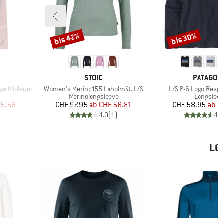
bis 42%
bis 30%
Rabatt
Rabatt
MARKE
MARKE
STOIC
PATAGO
Artikel
Artikel
ge Midlayer
Women's Merino155 LaholmSt. L/S
L/S P-6 Logo Resp
ppe
Produktgruppe
Produkt
Merinolongsleeve
Longsle
rter Preis
Preis
reduzierter Preis
Pr
re
15.58
CHF 97.95
ab
CHF 56.81
CHF 58.95
ab
)
4.0
(
1
)
4
L