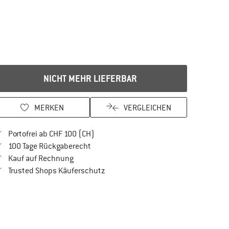
NICHT MEHR LIEFERBAR
MERKEN
VERGLEICHEN
Finde mehr Informationen zu den Versan
Portofrei ab CHF 100 (CH)
Gehe hier zu den Rückgabe-Richtlinien Öf
100 Tage Rückgaberecht
Finde die Zahlungs-Infos hier! Öffnet sich in 
Kauf auf Rechnung
Finde alle Infos hier!
Trusted Shops Käuferschutz