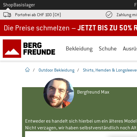
Zum
Shop
Basislager
F
Portofrei ab CHF 100 (CH)
Zahlung mi
Jetzt bis zu 50% Rabatt im Sommer Sale
Bekleidung
Schuhe
Ausrü
Startseite
/
Outdoor Bekleidung
/
Shirts, Hemden & Longsleeve
Bergfreund Max
Entweder es handelt sich hierbei um ein älteres Mode
Nicht verzagen, wir haben selbstverständlich noch Alte