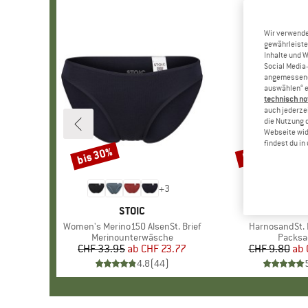
Wir verwende
gewährleiste
Inhalte und 
Social Media-
angemessene 
auswählen“ e
technisch no
auch jederzei
die Nutzung 
Webseite wid
findest du i
bis 30%
57%
Rabatt
Rabatt
+
3
MARKE
STOIC
MAR
STOI
Artikel
Women's Merino150 AlsenSt. Brief
Artikel
HarnosandSt. I
Produktgruppe
Merinounterwäsche
Produk
Packsa
CHF 33.95
ab
Preis
reduzierter Preis
CHF 23.77
CHF 9.80
ab
Pr
re
4.8
(
44
)