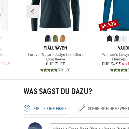
bis 53%
Rabatt
2
MARKE
MARK
L
FJÄLLRÄVEN
VAUD
Artikel
Artikel
ter
Forever Nature Badge L/S T-Shirt
Women's Livigno
pe
Produktgruppe
Produktg
Longsleeve
Fleecepul
rter Preis
Preis
Pr
re
52.48
CHF 71.20
CHF 74.95
ab
)
5.0
(
10
)
WAS SAGST DU DAZU?
STELLE EINE FRAGE
SCHREIBE EINE BEWER