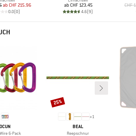
nfachseil
Einfachseil
Preis
reduzierter Preis
Preis
5
ab
CHF 215.96
ab
CHF 123.45
CHF 1
0.0
(
0
)
4.6
(
9
)
AUCH
25%
Rabatt
+
1
MARKE
MARKE
OCUN
BEAL
Artikel
Wire 6-Pack
Reepschnur