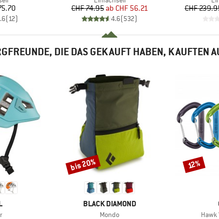
eil
Einfachseil
Ei
eis
Preis
reduzierter Preis
75.70
CHF 74.95
ab
CHF 56.21
CHF 239.9
.6
(
12
)
4.6
(
532
)
GFREUNDE, DIE DAS GEKAUFT HABEN, KAUFTEN 
bis 20%
Rabatt
Rabatt
12%
E
MARKE
L
BLACK DIAMOND
Artikel
Artikel
r
Mondo
Hawk 