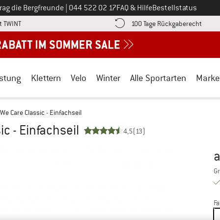
Ruf uns an unter
rag die Bergfreunde
|
044 522 02 17
FAQ & Hilfe
Bestellstatus
Finde die Zahlungs-Infos hier! Öffnet sich in einer Infobox
Gehe h
t TWINT
100 Tage Rückgaberecht
stung
Klettern
Velo
Winter
Alle Sportarten
Marke
 We Care Classic - Einfachseil
c - Einfachseil
4,5
(13)
Pr
Gr
Fa