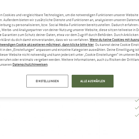
Gr
n Cookies und vergleichbare Technologien, um die notwendigen Funktionen unserer Website
n. Außerdem bieten wir zusätzliche Dienste und Funktionen an, analysieren unseren Datenv
Werbung zu personalisieren, bzw. Social Media-Funktionen bereitzustellen. Dadurch erfahren
, Werbe- und Analysepartner von deiner Nutzung unserer Website; diese sitzen teilweise in D
Garantien zum Schutz deiner Daten, etwa vor dem Zugriff durch Behörden. Durch Anklicken 
Li
rklärst du dich damit einverstanden, dass wir so verfahren.
Wenn du keine Cookies mit Ausn
M
twendigen Cookie akzeptieren möchtest, dann klicke bitte hier
. Du kannst deine Cookie Eins
t in den „Einstellungen“ anpassen und einzelne Kategorien auswählen. Deine Einwilligung ist f
dieser Website nicht notwendig und kann jederzeit unter „Cookie Einstellungen“ im unteren B
errufen oder erstmals vergeben werden. Weitere Informationen, auch zu Risiken der Drittlan
n unseren
Datenschutzhinweisen
.
EINSTELLUNGEN
ALLE AUSWÄHLEN