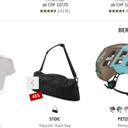
Einfachseil
Einfachs
Preis
Pr
5
ab
CHF 137.70
ab
CHF 1
)
4.6
(
16
)
4
BER
45%
Rabatt
MARKE
MARK
STOIC
PETZ
Artikel
Artikel
rp
KlippaSt. Rope Bag
Meteo