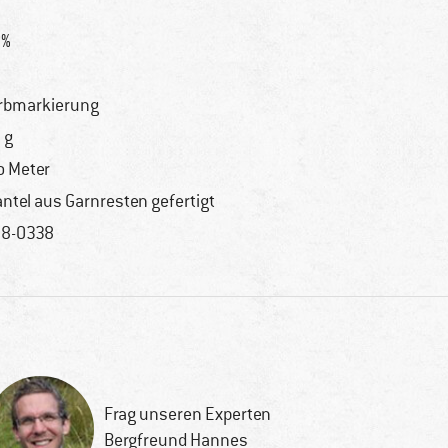
%
0%
rbmarkierung
 g
o Meter
ntel aus Garnresten gefertigt
8-0338
Frag unseren Experten
Bergfreund Hannes