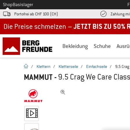
Zum
Shop
Basislager
F
Portofrei ab CHF 100 (CH)
Zahlung mi
Jetzt bis zu 50% Rabatt im Sommer Sale
Bekleidung
Schuhe
Ausrü
Startseite
/
Klettern
/
Kletterseile
/
Einfachseile
/
9.5 Crag
MAMMUT
-
9.5 Crag We Care Classi