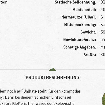
Statische Seildehnung:
ttern
8
Mantelanteil:
4
Normstürze (UIAA):
6
Mittelmarkierung:
Fa
Gewicht:
59
Gewichtsreferenz:
pr
Sonstige Angaben:
Ma
Art.Nr.:
30
PRODUKTBESCHREIBUNG
dem noch auf Unikate steht, für den kommt das
ig. Denn bei diesem schicken Einfachseil
k fürs Klettern. Hier wurde der ökologische