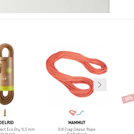
10%
Rabat
ARKE
MARKE
DELRID
MAMMUT
Artikel
otect Eco Dry 9,5 mm
9.8 Crag Classic Rope
oduktgruppe
Produktgruppe