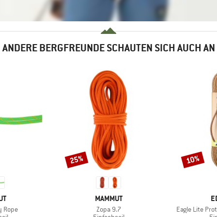
ANDERE BERGFREUNDE SCHAUTEN SICH AUCH AN
25%
10%
Rabatt
Rabatt
E
MARKE
M
UT
MAMMUT
E
Artikel
Artikel
y Rope
Zopa 9.7
Eagle Lite Pr
gruppe
Produktgruppe
Pr