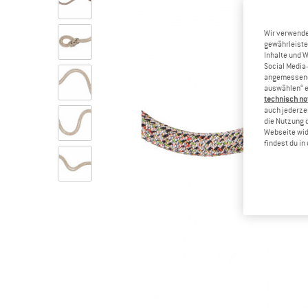
Wir verwende
gewährleiste
Inhalte und 
Social Media-
angemessene 
auswählen“ e
technisch no
auch jederzei
die Nutzung 
Webseite wid
findest du i