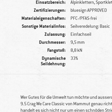
Einsatzbereich:
Alpinklettern, Sportkle
Zertifizierungen:
bluesign APPROVED
Materialeigenschaften:
PFC-/PFAS-frei
Sonstige Materialinfos:
Seilveredelung: Basic
Zulassung:
Einfachseil
Durchmesser:
9,5 mm
Fangstoß:
8,8 kN
Dynamische
33%
Seildehnung:
Wer Gutes für die Umwelt tun möchte und ausser
9.5 Crag We Care Classic von Mammut genau richt
handelt es sich nicht nur um einen schnöden Stric