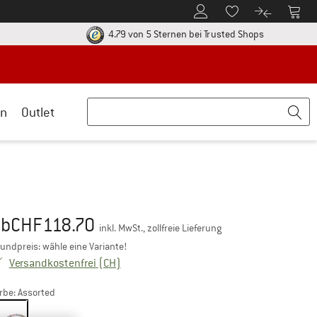
Zum Kundenkonto
Zum 
Zum Merkzettel.
Zum Produk
ier zu den Rückgabe-Richtlinien Öffnet sich in einer Infobox
Finde alle In
4.79 von 5 Sternen
bei Trusted Shops
n
Outlet
ab
CHF
118.70
eis:
inkl. MwSt., zollfreie Lieferung
undpreis: wähle eine Variante!
Schweiz. Informationen zu den Versandkos
Versandkostenfrei
(CH)
rbe:
Assorted