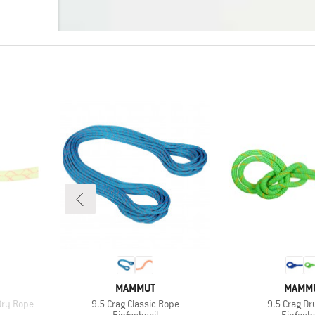
MARKE
MARK
MAMMUT
MAMM
Artikel
Artikel
Dry Rope
9.5 Crag Classic Rope
9.5 Crag Dr
pe
Produktgruppe
Produkt