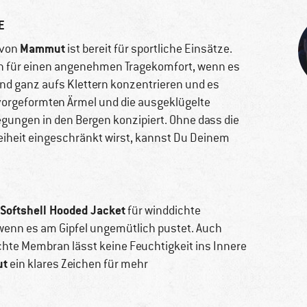
E
Mammut
von
ist bereit für sportliche Einsätze.
n für einen angenehmen Tragekomfort, wenn es
und ganz aufs Klettern konzentrieren und es
 vorgeformten Ärmel und die ausgeklügelte
gungen in den Bergen konzipiert. Ohne dass die
eiheit eingeschränkt wirst, kannst Du Deinem
 Softshell Hooded Jacket
für winddichte
 wenn es am Gipfel ungemütlich pustet. Auch
chte Membran lässt keine Feuchtigkeit ins Innere
t
ein klares Zeichen für mehr