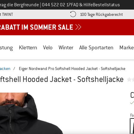
Ruf uns an unter
rag die Bergfreunde
|
044 522 02 17
FAQ & Hilfe
Bestellstatus
Finde die Zahlungs-Infos hier! Öffnet sich in einer Infobox
Gehe h
t TWINT
100 Tage Rückgaberecht
stung
Klettern
Velo
Winter
Alle Sportarten
Marke
jacken
/
Eiger Nordwand Pro Softshell Hooded Jacket - Softshelljacke
tshell Hooded Jacket - Softshelljacke
Pr
Fa