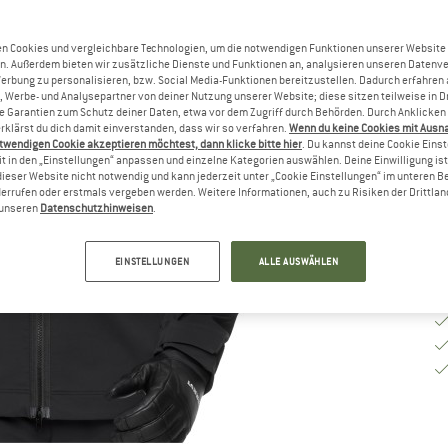
Gr
n Cookies und vergleichbare Technologien, um die notwendigen Funktionen unserer Website
n. Außerdem bieten wir zusätzliche Dienste und Funktionen an, analysieren unseren Datenv
G
Werbung zu personalisieren, bzw. Social Media-Funktionen bereitzustellen. Dadurch erfahren
, Werbe- und Analysepartner von deiner Nutzung unserer Website; diese sitzen teilweise in D
Garantien zum Schutz deiner Daten, etwa vor dem Zugriff durch Behörden. Durch Anklicken 
Li
rklärst du dich damit einverstanden, dass wir so verfahren.
Wenn du keine Cookies mit Ausn
M
twendigen Cookie akzeptieren möchtest, dann klicke bitte hier
. Du kannst deine Cookie Eins
t in den „Einstellungen“ anpassen und einzelne Kategorien auswählen. Deine Einwilligung ist f
dieser Website nicht notwendig und kann jederzeit unter „Cookie Einstellungen“ im unteren B
errufen oder erstmals vergeben werden. Weitere Informationen, auch zu Risiken der Drittlan
n unseren
Datenschutzhinweisen
.
EINSTELLUNGEN
ALLE AUSWÄHLEN