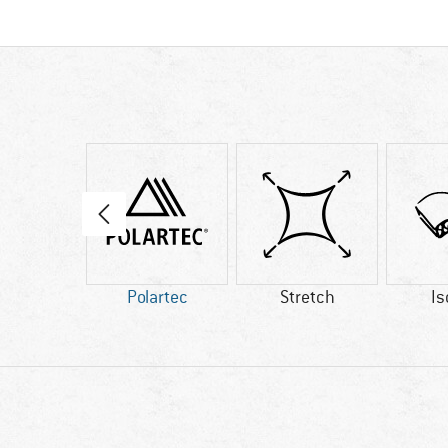
78 g
Polartec
Stretch
Is