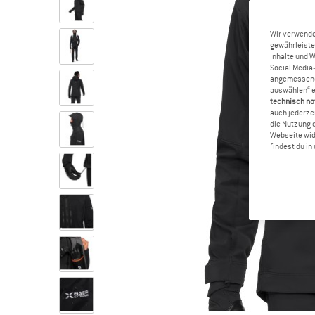
Wir verwende
gewährleiste
Inhalte und 
Social Media-
angemessene 
auswählen“ e
technisch no
auch jederzei
die Nutzung 
Webseite wid
findest du i