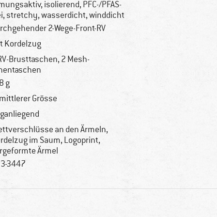
mungsaktiv, isolierend, PFC-/PFAS-
ei, stretchy, wasserdicht, winddicht
rchgehender 2-Wege-Front-RV
t Kordelzug
RV-Brusttaschen, 2 Mesh-
nentaschen
8 g
 mittlerer Grösse
ganliegend
ettverschlüsse an den Ärmeln,
rdelzug im Saum, Logoprint,
rgeformte Ärmel
3-3447