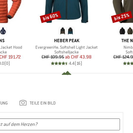
bis 60%
bis 25%
Rabatt
Rabatt
MARKE
MARK
NS
HEBER PEAK
THE 
Artikel
Artike
 Jacket Hood
EvergreenHe. Softshell Light Jacket
Nimbl
gruppe
Produktgruppe
Pro
acke
Softshelljacke
Soft
eis
duzierter Preis
Preis
reduzierter Preis
CHF 191.72
CHF 109.95
ab
CHF 43.98
CHF 124.
0.0
(
0
)
4.4
(
16
)
TUNG
TEILE EIN BILD