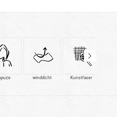
apuze
winddicht
Kunstfaser
bluesi