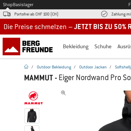
Zum
Shop
Basislager
F
Portofrei ab CHF 100 (CH)
Zahlung mi
Jetzt bis zu 50% Rabatt im Sommer Sale
Bekleidung
Schuhe
Ausrü
Startseite
/
Outdoor Bekleidung
/
Outdoor Jacken
/
Softshell
MAMMUT
-
Eiger Nordwand Pro Sof