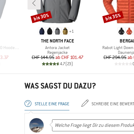
bis 30%
bis 35%
Rabatt
Rabatt
+
1
MARKE
MARKE
THE NORTH FACE
BERGA
Artikel
Artikel
et Exclusive
Antora Jacket
Rabot Light Down
e
Produktgruppe
Produkt
Regenjacke
Daunenj
rter Preis
Preis
reduzierter Preis
Pr
re
3.37
CHF 144.95
ab
CHF 101.47
CHF 294.95
ab
)
4.7
(
23
)
WAS SAGST DU DAZU?
STELLE EINE FRAGE
SCHREIBE EINE BEWER