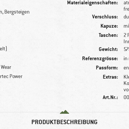
Materialeigenschaften:
at
fr
n, Bergsteigen
Verschluss:
du
Kapuze:
mi
Taschen:
2 
In
elt)
Gewicht:
57
Referenzgrösse:
in
r Wear
Passform:
en
rtec Power
Extras:
Kl
Ko
vo
Art.Nr.:
00
PRODUKTBESCHREIBUNG