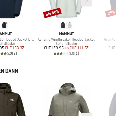
bis 38%
25%
Rabatt
Rabat
ARKE
MARKE
AMMUT
MAMMUT
Artikel
Artikel
Hooded Jacket Exclusive
Aenergy Windbreaker Hooded Jacket
Granite
duktgruppe
Produktgruppe
shelljacke
Softshelljacke
Preis
reduzierter Preis
Preis
reduzierter Preis
.95
CHF 153.37
CHF 179.95
ab
CHF 111.57
CHF
5.0
(
2
)
3.0
(
1
)
EN DANN