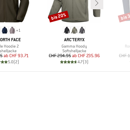
bis 20%
bis 
Rabatt
Rabat
+
1
E
MARKE
NORTH FACE
ARC'TERYX
l
Artikel
Art
e Hoodie 2
Gamma Hoody
Ro
duktgruppe
Produktgruppe
shelljacke
Softshelljacke
Preis
reduzierter Preis
Preis
reduzierter Preis
95
ab
CHF 93.71
CHF 294.95
ab
CHF 235.96
CHF 1
5.0
(
2
)
4.7
(
3
)