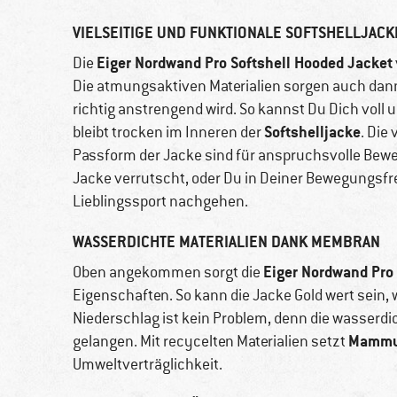
VIELSEITIGE UND FUNKTIONALE SOFTSHELLJACK
Eiger Nordwand Pro Softshell Hooded Jacket
Die
Die atmungsaktiven Materialien sorgen auch dan
richtig anstrengend wird. So kannst Du Dich voll 
Softshelljacke
bleibt trocken im Inneren der
. Die
Passform der Jacke sind für anspruchsvolle Bewe
Jacke verrutscht, oder Du in Deiner Bewegungsfr
Lieblingssport nachgehen.
WASSERDICHTE MATERIALIEN DANK MEMBRAN
Eiger Nordwand Pro
Oben angekommen sorgt die
Eigenschaften. So kann die Jacke Gold wert sein,
Niederschlag ist kein Problem, denn die wasserdi
Mammu
gelangen. Mit recycelten Materialien setzt
Umweltverträglichkeit.