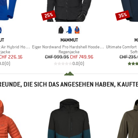
25%
35%
Rabatt
Rabatt
E
MARKE
M
UT
MAMMUT
M
Artikel
Artikel
brid Hooded Jacket
Eiger Nordwand Pro Hardshell Hooded Jacket
Ultimate Comfort SO 
uppe
Produktgruppe
Pro
rjacke
Regenjacke
Soft
eis
duzierter Preis
Preis
reduzierter Preis
CHF 226.16
CHF 999.95
CHF 749.96
CHF 235
0.0
(
0
)
0.0
(
0
)
EUNDE, DIE SICH DAS ANGESEHEN HABEN, KAUFT