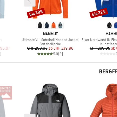
bis 20%
bis 22%
Rabatt
Rabatt
MARKE
MARK
MAMMUT
MAMM
Artikel
Artikel
et
Ultimate VIII Softshell Hooded Jacket
Eiger Nordwand IN Flex Air Hy
e
Produktgruppe
Produktgr
Softshelljacke
Kunstfase
rter Preis
Preis
reduzierter Preis
Pr
re
196.07
CHF 299.95
ab
CHF 239.96
CHF 289.95
ab
)
5.0
(
2
)
BERGFR