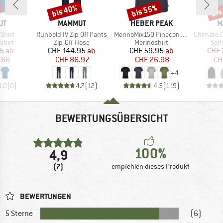
bis 40%
bis 55%
bis
Rabatt
Rabatt
Raba
E
MARKE
MARKE
M
UT
MAMMUT
HEBER PEAK
M
Artikel
Artikel
Artikel
-Shirt
Runbold IV Zip Off Pants
MerinoMix150 PineconeHe. II T-Shirt
Ultimate Comfort 
ruppe
Produktgruppe
Produktgruppe
Pro
shirt
Zip-Off-Hose
Merinoshirt
Soft
eis
duzierter Preis
Preis
reduzierter Preis
Preis
reduzierter Preis
95
ab
CHF 144.95
ab
CHF 59.95
ab
CHF 
.66
CHF 86.97
CHF 26.98
CH
+
4
0.0
(
0
)
4.7
(
12
)
4.5
(
119
)
BEWERTUNGSÜBERSICHT
100%
4,9
(7)
empfehlen dieses Produkt
BEWERTUNGEN
5 Sterne
(6)