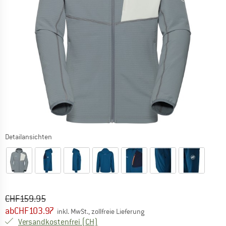
Detailansichten
Ursprünglicher Preis :
Preis:
CHF
159.95
ab
CHF
103.97
inkl. MwSt., zollfreie Lieferung
Schweiz. Informationen zu den Versand
Versandkostenfrei
(CH)