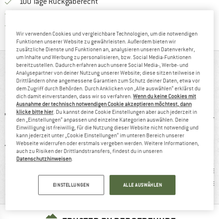
Gehe hier zu den Rückgabe-Richtlinie
100 Tage Rückgaberecht
Finde die Zahlungs-Infos hier! Öffnet sich 
Kauf auf Rechnung
Finde alle Infos hier!
Trusted Shops Käuferschutz
Wir verwenden Cookies und vergleichbare Technologien, um die notwendigen
Funktionen unserer Website zu gewährleisten. Außerdem bieten wir
zusätzliche Dienste und Funktionen an, analysieren unseren Datenverkehr,
um Inhalte und Werbung zu personalisieren, bzw. Social Media-Funktionen
AUF EINEN BLICK
bereitzustellen. Dadurch erfahren auch unsere Social Media-, Werbe- und
Analysepartner von deiner Nutzung unserer Website; diese sitzen teilweise in
Drittländern ohne angemessene Garantien zum Schutz deiner Daten, etwa vor
Sportliche Fleecejacke mit Kapuze
dem Zugriff durch Behörden. Durch Anklicken von „Alle auswählen“ erklärst du
dich damit einverstanden, dass wir so verfahren.
Wenn du keine Cookies mit
Ausnahme der technisch notwendigen Cookie akzeptieren möchtest, dann
klicke bitte hier
. Du kannst deine Cookie Einstellungen aber auch jederzeit in
den „Einstellungen“ anpassen und einzelne Kategorien auswählen. Deine
Einwilligung ist freiwillig, für die Nutzung dieser Website nicht notwendig und
kann jederzeit unter „Cookie Einstellungen“ im unteren Bereich unserer
Webseite widerrufen oder erstmals vergeben werden. Weitere Informationen,
auch zu Risiken der Drittlandstransfers, findest du in unseren
Datenschutzhinweisen
.
0 g
100%
Kunden sagen:
Kunden
Weiterempfehlung
guter Schnitt
le
EINSTELLUNGEN
ALLE AUSWÄHLEN