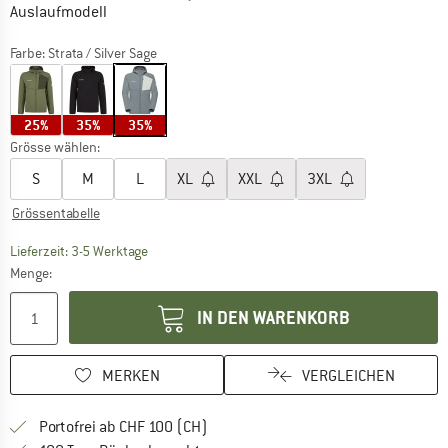
Auslaufmodell
Farbe:
Strata / Silver Sage
25%
35%
35%
Grösse wählen:
S
M
L
XL
XXL
3XL
Grössentabelle
Der Link öffnet sich in einer Infobox und beinhaltet
Lieferzeit: 3-5 Werktage
Menge:
IN DEN WARENKORB
MERKEN
VERGLEICHEN
Finde mehr Informationen zu den Ver
Portofrei ab CHF 100 (CH)