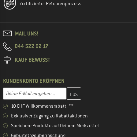
Zertifizierter Retourenprozess
MAIL UNS!
044 522 02 17
KAUF BEWUSST
KUNDENKONTO ERÖFFNEN
Gib hier deine E-Mail-Adresse ein und erstelle im nächsten Schri
Deine E-Mail eingeben...
10 CHF Willkommensrabatt **
Exklusiver Zugang zu Rabattaktionen
Speichere Produkte auf Deinem Merkzettel
Geburtstagsüberraschung