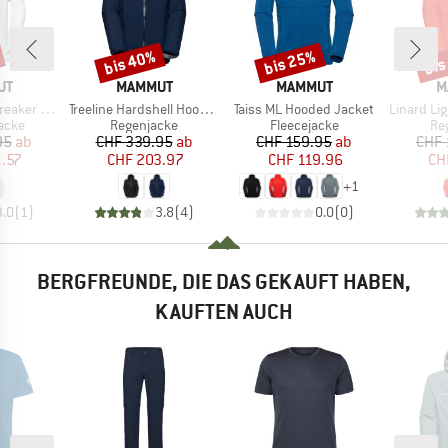
bis 40%
bis 25%
bis
Rabatt
Rabatt
Raba
E
MARKE
MARKE
M
UT
MAMMUT
MAMMUT
M
Artikel
Artikel
Artikel
oded Jacket
Treeline Hardshell Hooded Jacket
Taiss ML Hooded Jacket
Linard Light Ha
ruppe
Produktgruppe
Produktgruppe
Pr
jacke
Regenjacke
Fleecejacke
Re
eis
duzierter Preis
Preis
reduzierter Preis
Preis
reduzierter Preis
95
ab
CHF 339.95
ab
CHF 159.95
ab
CHF 
1.57
CHF 203.97
CHF 119.96
CH
+
1
3.0
(
1
)
3.8
(
4
)
0.0
(
0
)
BERGFREUNDE, DIE DAS GEKAUFT HABEN,
KAUFTEN AUCH