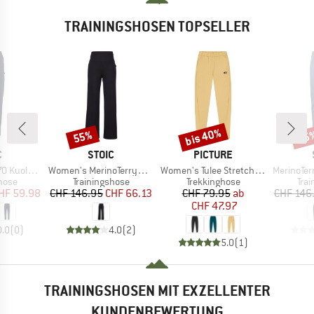
TRAININGSHOSEN TOPSELLER
bis 40%
55%
55
Rabatt
Rabatt
Raba
KE
MARKE
MARKE
C
STOIC
PICTURE
Artikel
Artikel
Artikel
htSt. Pants
Women's MerinoTerry250 BaraSt. Wide Pants
Women's Tulee Stretch Pants
MerinoTerry2
ruppe
Produktgruppe
Produktgruppe
Pro
hose
Trainingshose
Trekkinghose
Tra
eis
duzierter Preis
Preis
reduzierter Preis
Preis
reduzierter Preis
HF 59.98
CHF 146.95
CHF 66.13
CHF 79.95
ab
CHF 146
CHF 47.97
0.0
(
0
)
4.0
(
2
)
5.0
(
1
)
TRAININGSHOSEN MIT EXZELLENTER
KUNDENBEWERTUNG