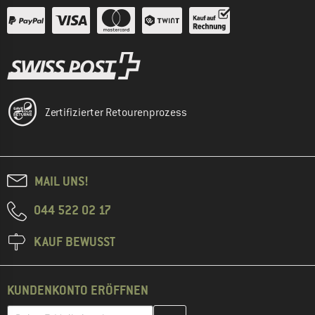
Zertifizierter Retourenprozess
MAIL UNS!
044 522 02 17
KAUF BEWUSST
KUNDENKONTO ERÖFFNEN
Gib hier deine E-Mail-Adresse ein und erstelle im nächsten Schri
E-Mail-Adresse