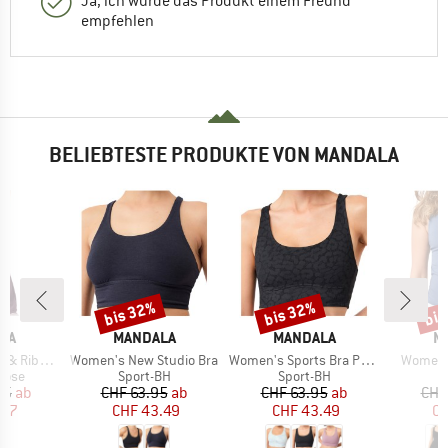
Ja, ich würde das Produkt einem Freund
empfehlen
BELIEBTESTE PRODUKTE VON MANDALA
bis 32%
bis 32%
bis
Rabatt
Rabatt
Raba
MARKE
MARKE
M
LA
MANDALA
MANDALA
M
Artikel
Artikel
Artikel
bed Pants
Women's New Studio Bra
Women's Sports Bra Printed
Women's
ruppe
Produktgruppe
Produktgruppe
P
hose
Sport-BH
Sport-BH
Y
eis
duzierter Preis
Preis
reduzierter Preis
Preis
reduzierter Preis
95
ab
CHF 63.95
ab
CHF 63.95
ab
CHF
.77
CHF 43.49
CHF 43.49
CH