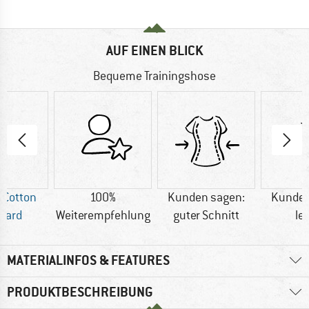
AUF EINEN BLICK
Bequeme Trainingshose
 Cotton
100%
Kunden sagen:
Kunden
dard
Weiterempfehlung
guter Schnitt
le
MATERIALINFOS & FEATURES
PRODUKTBESCHREIBUNG