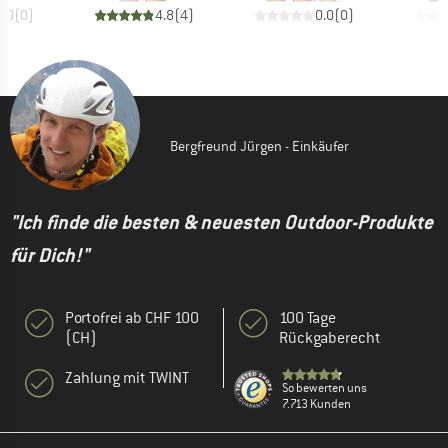
0.0
(
0
)
4.8
(
4
)
0.0
(
0
)
Bergfreund Jürgen - Einkäufer
"Ich finde die besten & neuesten Outdoor-Produkte
für Dich!"
Portofrei ab CHF 100
100 Tage
(CH)
Rückgaberecht
Zahlung mit TWINT
So bewerten uns
7.713 Kunden