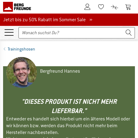
Zum Kundenkonto
Zum 
Zum Merkzettel.
Zum Produk
Jetzt bis zu 50% Rabatt im Sommer Sale
Jetzt bis zu 50% Rabatt im Sommer Sale »
Trainingshosen
Bergfreund Hannes
"DIESES PRODUKT IST NICHT MEHR
LIEFERBAR."
Entweder es handelt sich hierbei um ein älteres Modell oder
wir können bzw. werden das Produkt nicht mehr beim
Hersteller nachbestellen.