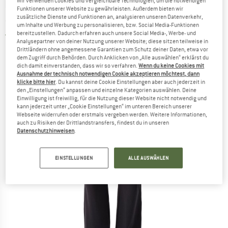
Wir verwenden Cookies und vergleichbare Technologien, um die notwendigen
MANDALA
-
Women's Wild Leg Workout Pants
Funktionen unserer Website zu gewährleisten. Außerdem bieten wir
zusätzliche Dienste und Funktionen an, analysieren unseren Datenverkehr,
- Trainingshose
um Inhalte und Werbung zu personalisieren, bzw. Social Media-Funktionen
bereitzustellen. Dadurch erfahren auch unsere Social Media-, Werbe- und
5,0
(1)
Analysepartner von deiner Nutzung unserer Website; diese sitzen teilweise in
Drittländern ohne angemessene Garantien zum Schutz deiner Daten, etwa vor
dem Zugriff durch Behörden. Durch Anklicken von „Alle auswählen“ erklärst du
dich damit einverstanden, dass wir so verfahren.
Wenn du keine Cookies mit
Ausnahme der technisch notwendigen Cookie akzeptieren möchtest, dann
klicke bitte hier
. Du kannst deine Cookie Einstellungen aber auch jederzeit in
den „Einstellungen“ anpassen und einzelne Kategorien auswählen. Deine
Einwilligung ist freiwillig, für die Nutzung dieser Website nicht notwendig und
kann jederzeit unter „Cookie Einstellungen“ im unteren Bereich unserer
Webseite widerrufen oder erstmals vergeben werden. Weitere Informationen,
auch zu Risiken der Drittlandstransfers, findest du in unseren
Datenschutzhinweisen
.
EINSTELLUNGEN
ALLE AUSWÄHLEN