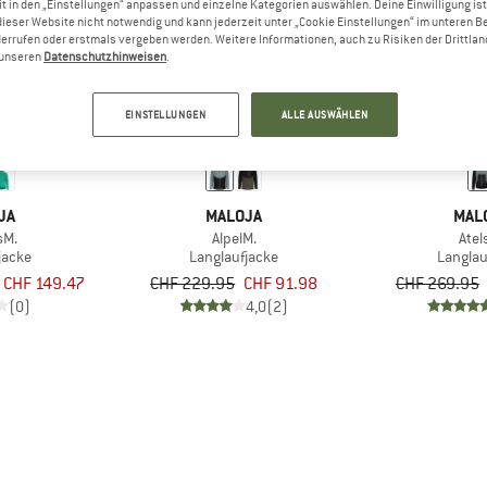
t in den „Einstellungen“ anpassen und einzelne Kategorien auswählen. Deine Einwilligung ist f
dieser Website nicht notwendig und kann jederzeit unter „Cookie Einstellungen“ im unteren B
errufen oder erstmals vergeben werden. Weitere Informationen, auch zu Risiken der Drittlan
60%
60%
n unseren
Datenschutzhinweisen
.
EINSTELLUNGEN
ALLE AUSWÄHLEN
JA
MALOJA
MAL
sM.
AlpelM.
Atel
jacke
Langlaufjacke
Langlau
 CHF 149.47
CHF 229.95
CHF 91.98
CHF 269.95
(0)
4,0
(2)