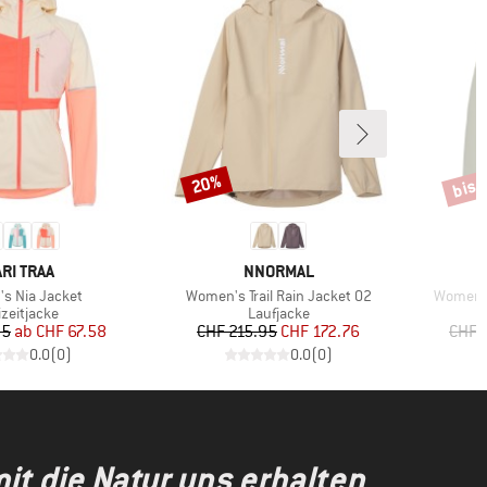
bis 
20%
Rabatt
Rabat
RKE
MARKE
RI TRAA
NNORMAL
Artikel
Artikel
s Nia Jacket
Women's Trail Rain Jacket 02
Women's 
duktgruppe
Produktgruppe
izeitjacke
Laufjacke
Preis
reduzierter Preis
Preis
reduzierter Preis
95
ab
CHF 67.58
CHF 215.95
CHF 172.76
CHF 
0.0
(
0
)
0.0
(
0
)
t die Natur uns erhalten