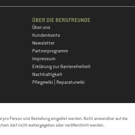
ÜBER DIE BERGFREUNDE
Über uns
Kundenkonto
Newsletter
Partnerprogramm
Impressum
Erklärung zur Barrierefreiheit
Nachhaltigkeit
|
Pflegewiki
Reparaturwiki
 pro Person und Bestellung eingelöst werden. Nicht anwendbar auf die
hein darf nicht weitergegeben oder veröffentlicht werden.