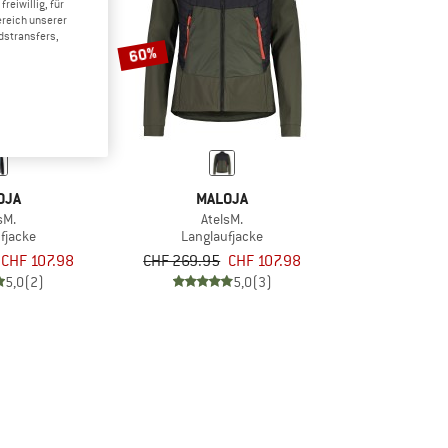
reiwillig, für
ereich unserer
dstransfers,
60%
OJA
MALOJA
sM.
AtelsM.
fjacke
Langlaufjacke
CHF 107.98
CHF 269.95
CHF 107.98
5,0
(2)
5,0
(3)