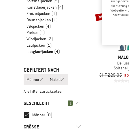
Softshelljacken
(5)
auch jederzei
die Nutzung 
Kunstfaserjacken
(4)
Webseite wid
Freizeitjacken
(1)
bis 35%
findest du i
Daunenjacken
(1)
Velojacken
(4)
Parkas
(1)
Windjacken
(2)
Laufjacken
(1)
Langlaufjacken
(4)
MALO
Beifus
Softshell
GEFILTERT NACH
CHF 229.95
ab
Männer
Maloja
Alle Filter zurücksetzen
GESCHLECHT
1
(0)
Männer
GRÖSSE