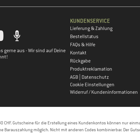
KUNDENSERVICE
Lieferung & Zahlung
tt dein Kundenkonto
Bestellstatus
FAQs & Hilfe
s gerne aus - Wir sind auf Deine
Kontakt
nnt!
Rückgabe
Produktreklamation
|
AGB
Datenschutz
Cookie Einstellungen
Widerruf / Kundeninformationen
 CHF. Gutscheine für die Erstellung eines Kundenkontos können nur einmal
e Barauszahlung möglich. Nicht mit anderen Codes kombinierbar. Der Gutsc