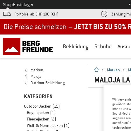
Zum
Shop
Basislager
F
Portofrei ab CHF 100 (CH)
Zahlung mi
Jetzt bis zu 50% Rabatt im Sommer Sale
Bekleidung
Schuhe
Ausrü
Startseite
Marken
/
Marken
/
M
Maloja
MALOJA L
Outdoor Bekleidung
KATEGORIEN
Wir verwende
gewährleiste
Outdoor Jacken
(21)
Inhalte und 
Regenjacken
(1)
Social Media-
angemessene 
Fleecejacken
(2)
auswählen“ e
Woll- & Merinojacken
(1)
technisch no