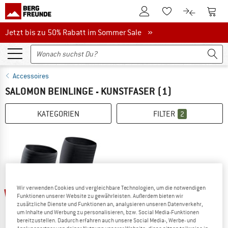
Zum Kundenkonto
Zum 
Zum Merkzettel.
Zum Produk
Jetzt bis zu 50% Rabatt im Sommer Sale
Jetzt bis zu 50% Rabatt im Sommer Sale »
Accessoires
SALOMON BEINLINGE - KUNSTFASER
(1)
KATEGORIEN
FILTER
2
Wir verwenden Cookies und vergleichbare Technologien, um die notwendigen
25%
Funktionen unserer Website zu gewährleisten. Außerdem bieten wir
zusätzliche Dienste und Funktionen an, analysieren unseren Datenverkehr,
um Inhalte und Werbung zu personalisieren, bzw. Social Media-Funktionen
bereitzustellen. Dadurch erfahren auch unsere Social Media-, Werbe- und