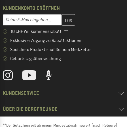
KUNDENKONTO ERÖFFNEN
Gib hier deine E-Mail-Adresse ein und erstelle im nächsten Schri
E-Mail-Adresse
10 CHF Willkommensrabatt **
Exklusiver Zugang zu Rabattaktionen
Speichere Produkte auf Deinem Merkzettel
Geburtstagsüberraschung
KUNDENSERVICE
ÜBER DIE BERGFREUNDE
**Der Gutschein gilt ab einem Mindestabnahmewert (nach Retoure)