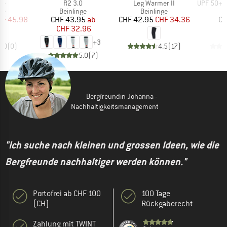
Artikel
Artikel
Artikel
ge
R2 3.0
Leg Warmer II
UPF 50+ UV Pr
tgruppe
Produktgruppe
Produktgruppe
P
ge
Beinlinge
Beinlinge
B
eis
duzierter Preis
Preis
reduzierter Preis
Preis
reduzierter Preis
HF 45.98
CHF 43.95
ab
CHF 42.95
CHF 34.36
CH
CHF 32.96
+
3
0.0
(
0
)
4.5
(
17
)
5.0
(
7
)
Bergfreundin Johanna -
Nachhaltigkeitsmanagement
"Ich suche nach kleinen und grossen Ideen, wie die
Bergfreunde nachhaltiger werden können."
Portofrei ab CHF 100
100 Tage
(CH)
Rückgaberecht
Zahlung mit TWINT