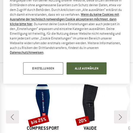
Analysepartner von deiner Nutzung unserer Website; diese sitzen teilweise in
Drittländern ohne angemessene Garantien zum Schutz deiner Daten, etwa vor
dem Zugriff durch Behörden. Durch Anklicken von „Alle auswählen“ erklärst du
dich damit einverstanden, dass wir so verfahren.
Wenn du keine Cookies mit
Ausnahme der technisch notwendigen Cookie akzeptieren möchtest, dann
SALOMON
klicke bitte hier
. Du kannst deine Cookie Einstellungen aber auch jederzeit in
den „Einstellungen“ anpassen und einzelne Kategorien auswählen. Deine
S/Lab Salomon Ultra
Einwilligung ist freiwillig, für die Nutzung dieser Website nicht notwendig und
Beinlinge
kann jederzeit unter „Cookie Einstellungen“ im unteren Bereich unserer
CHF 54.95
CHF 41.21
Webseite widerrufen oder erstmals vergeben werden. Weitere Informationen,
auch zu Risiken der Drittlandstransfers, findest du in unseren
(0)
Datenschutzhinweisen
.
EINSTELLUNGEN
ALLE AUSWÄHLEN
TOP PRODUKTE DEINER LIEBLINGSMARKEN
bis 25%
20%
Rabatt
Rabatt
E
MARKE
MARKE
MA
O
COMPRESSPORT
VAUDE
GR