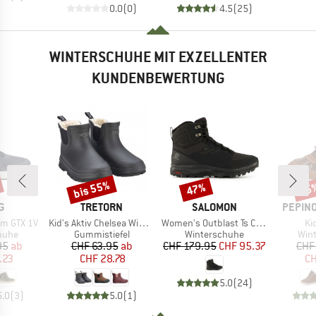
0.0
(
0
)
4.5
(
25
)
WINTERSCHUHE MIT EXZELLENTER
KUNDENBEWERTUNG
bis 55%
47%
55
Rabatt
Rabatt
Raba
E
MARKE
MARKE
MARKE
G
TRETORN
SALOMON
PEPINO
Artikel
Artikel
Art
rm GTX 1V
Kid's Aktiv Chelsea Winter
Women's Outblast Ts CSWP
Ki
ruppe
Produktgruppe
Produktgruppe
Pro
huhe
Gummistiefel
Winterschuhe
Win
eis
duzierter Preis
Preis
reduzierter Preis
Preis
reduzierter Preis
95
ab
CHF 63.95
ab
CHF 179.95
CHF 95.37
CHF
.23
CHF 28.78
CH
5.0
(
24
)
5.0
(
3
)
5.0
(
1
)