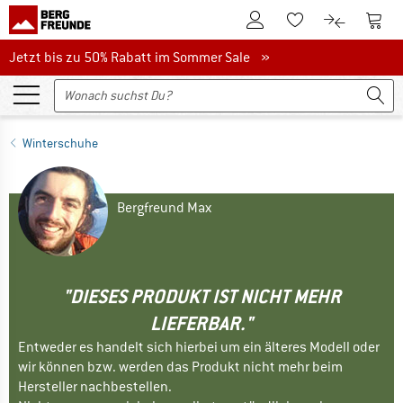
Zum Kundenkonto
Zum 
Zum Merkzettel.
Zum Produk
Jetzt bis zu 50% Rabatt im Sommer Sale
Jetzt bis zu 50% Rabatt im Sommer Sale »
Winterschuhe
Bergfreund Max
"DIESES PRODUKT IST NICHT MEHR
LIEFERBAR."
Entweder es handelt sich hierbei um ein älteres Modell oder
wir können bzw. werden das Produkt nicht mehr beim
Hersteller nachbestellen.