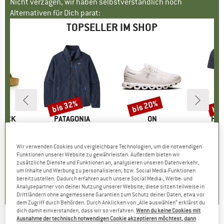
Nicht verzagen, wir haben selbstverständlich noch
Alternativen für Dich parat:
TOPSELLER IM SHOP
bis 32%
bis 20%
bis
Rabatt
Rabatt
Raba
TOCK
MARKE
PATAGONIA
MARKE
ON
MA
HEB
 BF
Artikel
Retro Pile Jacket
Artikel
Women's Cloud 6
Artikel
MerinoMix150 Pi
tgruppe
en
Produktgruppe
Fleecejacke
Produktgruppe
Sneaker
Pr
Me
95
eis
duzierter Preis
ab
CHF 158.95
Preis
reduzierter Preis
ab
CHF 189.95
Preis
reduzierter Preis
ab
CHF
Wir verwenden Cookies und vergleichbare Technologien, um die notwendigen
.96
CHF 108.09
CHF 151.96
CH
Funktionen unserer Website zu gewährleisten. Außerdem bieten wir
zusätzliche Dienste und Funktionen an, analysieren unseren Datenverkehr,
+
6
+
1
+
9
um Inhalte und Werbung zu personalisieren, bzw. Social Media-Funktionen
bereitzustellen. Dadurch erfahren auch unsere Social Media-, Werbe- und
.8
(
20
)
4.6
(
71
)
4.7
(
48
)
Analysepartner von deiner Nutzung unserer Website; diese sitzen teilweise in
Drittländern ohne angemessene Garantien zum Schutz deiner Daten, etwa vor
dem Zugriff durch Behörden. Durch Anklicken von „Alle auswählen“ erklärst du
dich damit einverstanden, dass wir so verfahren.
Wenn du keine Cookies mit
Ausnahme der technisch notwendigen Cookie akzeptieren möchtest, dann