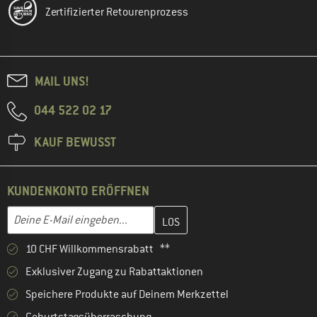
Zertifizierter Retourenprozess
MAIL UNS!
044 522 02 17
KAUF BEWUSST
KUNDENKONTO ERÖFFNEN
Gib hier deine E-Mail-Adresse ein und erstelle im nächsten Schri
E-Mail-Adresse
10 CHF Willkommensrabatt **
Exklusiver Zugang zu Rabattaktionen
Speichere Produkte auf Deinem Merkzettel