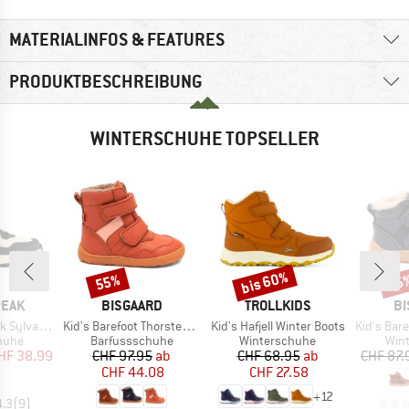
MATERIALINFOS & FEATURES
PRODUKTBESCHREIBUNG
WINTERSCHUHE TOPSELLER
bis 60%
55%
55
Rabatt
Rabatt
Raba
MARKE
MARKE
MA
PEAK
BISGAARD
TROLLKIDS
BI
Artikel
Artikel
Artikel
nter WP Boots
Kid's Barefoot Thorsten Tex
Kid's Hafjell Winter Boots
Kid's Baref
ruppe
Produktgruppe
Produktgruppe
Pro
huhe
Barfussschuhe
Winterschuhe
Win
eis
duzierter Preis
Preis
reduzierter Preis
Preis
reduzierter Preis
HF 38.99
CHF 97.95
ab
CHF 68.95
ab
CHF 87.
CHF 44.08
CHF 27.58
+
12
4.3
(
9
)