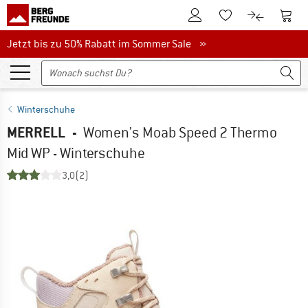
Zum Kundenkonto
Zum 
Zum Merkzettel.
Zum Produk
Jetzt bis zu 50% Rabatt im Sommer Sale
Jetzt bis zu 50% Rabatt im Sommer Sale »
Winterschuhe
MERRELL
-
Women's Moab Speed 2 Thermo
Mid WP - Winterschuhe
3,0
(2)