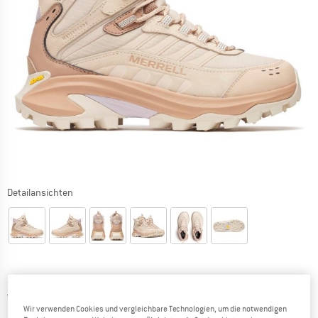
Detailansichten
Preis:
ab
CHF
205.95
inkl. MwSt., zollfreie Lieferung
Schweiz. Informationen zu den Versand
Versandkostenfrei
(CH)
Wir verwenden Cookies und vergleichbare Technologien, um die notwendigen