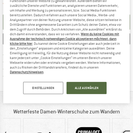
Funktionen unserer Website zu gewährleisten. Außerdem bieten wir
Der Link öffnet sich in einer Infobox und 
Artikel zur Zeit leider ausverkauft
zusätzliche Dienste und Funktionen an, analysieren unseren Datenverkehr,
um Inhalte und Werbung zu personalisieren, bzw. Social Media-Funktionen
bereitzustellen. Dadurch erfahren auch unsere Social Media-, Werbe- und
Analysepartner von deiner Nutzung unserer Website; diese sitzen teilweise in
BENACHRICHTIGUNG EINRICHTEN
Drittländern ohne angemessene Garantien zum Schutz deiner Daten, etwa vor
dem Zugriff durch Behörden. Durch Anklicken von „Alle auswählen“ erklärst du
dich damit einverstanden, dass wir so verfahren.
Wenn du keine Cookies mit
MERKEN
VERGLEICHEN
Ausnahme der technisch notwendigen Cookie akzeptieren möchtest, dann
klicke bitte hier
. Du kannst deine Cookie Einstellungen aber auch jederzeit in
den „Einstellungen“ anpassen und einzelne Kategorien auswählen. Deine
Einwilligung ist freiwillig, für die Nutzung dieser Website nicht notwendig und
Finde mehr Informationen zu den Ver
Portofrei ab CHF 100 (CH)
kann jederzeit unter „Cookie Einstellungen“ im unteren Bereich unserer
Gehe hier zu den Rückgabe-Richtlinie
100 Tage Rückgaberecht
Webseite widerrufen oder erstmals vergeben werden. Weitere Informationen,
auch zu Risiken der Drittlandstransfers, findest du in unseren
Finde die Zahlungs-Infos hier! Öffnet sich 
Kauf auf Rechnung
Datenschutzhinweisen
.
Finde alle Infos hier!
Trusted Shops Käuferschutz
EINSTELLUNGEN
ALLE AUSWÄHLEN
AUF EINEN BLICK
Wetterfeste Damen-Winterschuhe zum Wandern