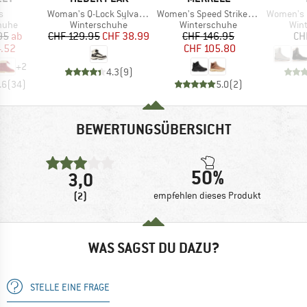
Artikel
Artikel
Artikel
s
Woman's Q-Lock SylvaHe. Winter WP Boots
Women's Speed Strike 2 LTR Thermo Mid WP
Women's C
ruppe
Produktgruppe
Produktgruppe
Pro
huhe
Winterschuhe
Winterschuhe
Win
eis
duzierter Preis
Preis
reduzierter Preis
Preis
reduzierter Preis
95
ab
CHF 129.95
CHF 38.99
CHF 146.95
CH
4.52
CHF 105.80
+
2
4.3
(
9
)
.6
(
34
)
5.0
(
2
)
BEWERTUNGSÜBERSICHT
50%
3,0
(2)
empfehlen dieses Produkt
WAS SAGST DU DAZU?
STELLE EINE FRAGE