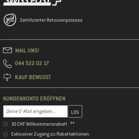
Zertifizierter Retourenprozess
MAIL UNS!
044 522 02 17
KAUF BEWUSST
KUNDENKONTO ERÖFFNEN
Gib hier deine E-Mail-Adresse ein und erstelle im nächsten Schri
E-Mail-Adresse
10 CHF Willkommensrabatt **
Exklusiver Zugang zu Rabattaktionen