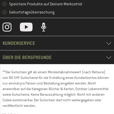
Speichere Produkte auf Deinem Merkzettel
Geburtstagsüberraschung
KUNDENSERVICE
ÜBER DIE BERGFREUNDE
**Der Gutschein gilt ab einem Mindestabnahmewert (nach Retoure)
von 80 CHF. Gutscheine für die Erstellung eines Kundenkontos können
nur einmal pro Person und Bestellung eingelöst werden. Nicht
anwendbar auf die Kategorien Bücher & Karten, Outdoor Lebensmittel
sowie Gutscheine. Keine Barauszahlung möglich. Nicht mit anderen
Codes kombinierbar. Der Gutschein darf nicht weitergegeben oder
veröffentlicht werden.