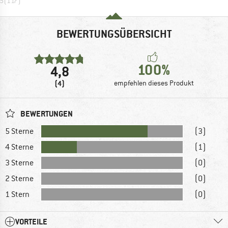
.5
(
117
)
BEWERTUNGSÜBERSICHT
100%
4,8
(4)
empfehlen dieses Produkt
BEWERTUNGEN
5 Sterne
(3)
4 Sterne
(1)
3 Sterne
(0)
2 Sterne
(0)
1 Stern
(0)
VORTEILE