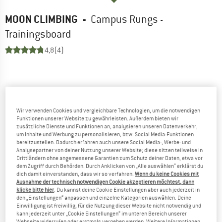
MOON CLIMBING
-
Campus Rungs -
Trainingsboard
4,8
(4)
Wir verwenden Cookies und vergleichbare Technologien, um die notwendigen
Funktionen unserer Website zu gewährleisten. Außerdem bieten wir
zusätzliche Dienste und Funktionen an, analysieren unseren Datenverkehr,
um Inhalte und Werbung zu personalisieren, bzw. Social Media-Funktionen
bereitzustellen. Dadurch erfahren auch unsere Social Media-, Werbe- und
Analysepartner von deiner Nutzung unserer Website; diese sitzen teilweise in
Drittländern ohne angemessene Garantien zum Schutz deiner Daten, etwa vor
dem Zugriff durch Behörden. Durch Anklicken von „Alle auswählen“ erklärst du
dich damit einverstanden, dass wir so verfahren.
Wenn du keine Cookies mit
Ausnahme der technisch notwendigen Cookie akzeptieren möchtest, dann
klicke bitte hier
. Du kannst deine Cookie Einstellungen aber auch jederzeit in
den „Einstellungen“ anpassen und einzelne Kategorien auswählen. Deine
Einwilligung ist freiwillig, für die Nutzung dieser Website nicht notwendig und
kann jederzeit unter „Cookie Einstellungen“ im unteren Bereich unserer
Webseite widerrufen oder erstmals vergeben werden. Weitere Informationen,