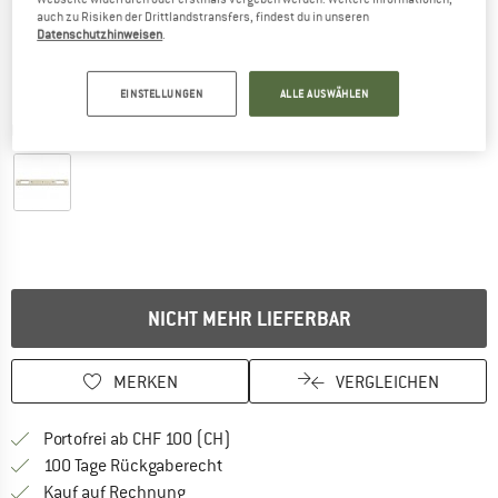
auch zu Risiken der Drittlandstransfers, findest du in unseren
Datenschutzhinweisen
.
EINSTELLUNGEN
ALLE AUSWÄHLEN
Detailansichten
NICHT MEHR LIEFERBAR
MERKEN
VERGLEICHEN
Finde mehr Informationen zu den Ver
Portofrei ab CHF 100 (CH)
Gehe hier zu den Rückgabe-Richtlinie
100 Tage Rückgaberecht
Finde die Zahlungs-Infos hier! Öffnet sich 
Kauf auf Rechnung