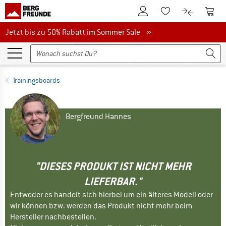
Zum Kundenkonto
Zum 
Zum Merkzettel.
Zum Produk
Jetzt bis zu 50% Rabatt im Sommer Sale
Jetzt bis zu 50% Rabatt im Sommer Sale »
Trainingsboards
Bergfreund Hannes
"DIESES PRODUKT IST NICHT MEHR
LIEFERBAR."
Entweder es handelt sich hierbei um ein älteres Modell oder
wir können bzw. werden das Produkt nicht mehr beim
Hersteller nachbestellen.