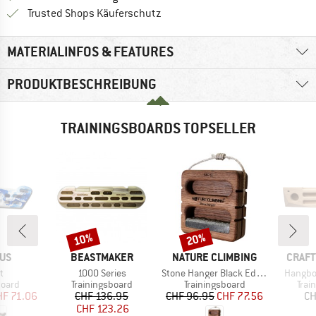
Finde alle Infos hier!
Trusted Shops Käuferschutz
MATERIALINFOS & FEATURES
PRODUKTBESCHREIBUNG
TRAININGSBOARDS TOPSELLER
10%
20%
Rabatt
Rabatt
MARKE
MARKE
MARK
IUS
BEASTMAKER
NATURE CLIMBING
CRAFT
Artikel
Artikel
Artikel
t
1000 Series
Stone Hanger Black Edition
Hangbo
ruppe
Produktgruppe
Produktgruppe
Prod
board
Trainingsboard
Trainingsboard
Trai
eis
duzierter Preis
Preis
reduzierter Preis
Preis
reduzierter Preis
HF 71.06
CHF 136.95
CHF 96.95
CHF 77.56
CH
CHF 123.26