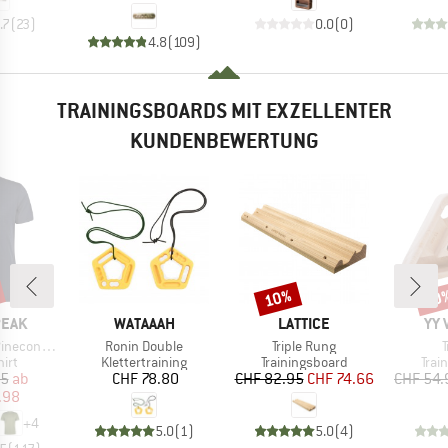
.7
(
23
)
0.0
(
0
)
4.8
(
109
)
TRAININGSBOARDS MIT EXZELLENTER
KUNDENBEWERTUNG
10%
10
Rabatt
Raba
MARKE
MARKE
MA
PEAK
WATAAAH
LATTICE
YY 
Artikel
Artikel
A
 II T-Shirt
Ronin Double
Triple Rung
T
gruppe
Produktgruppe
Produktgruppe
Prod
irt
Klettertraining
Trainingsboard
Trai
eis
duzierter Preis
Preis
Preis
reduzierter Preis
95
ab
CHF 78.80
CHF 82.95
CHF 74.66
CHF 54.
.98
+
4
5.0
(
1
)
5.0
(
4
)