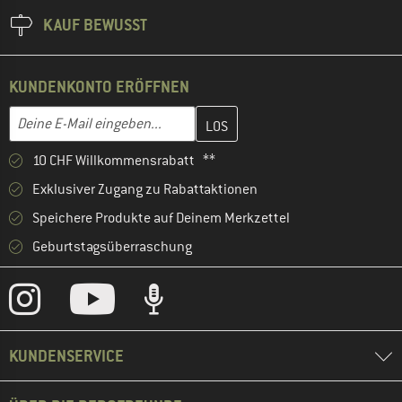
KAUF BEWUSST
KUNDENKONTO ERÖFFNEN
Gib hier deine E-Mail-Adresse ein und erstelle im nächsten Schri
E-Mail-Adresse
10 CHF Willkommensrabatt **
Exklusiver Zugang zu Rabattaktionen
Speichere Produkte auf Deinem Merkzettel
Geburtstagsüberraschung
KUNDENSERVICE