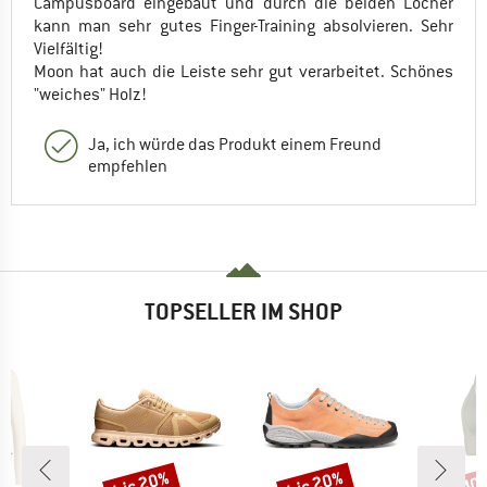
Campusboard eingebaut und durch die beiden Löcher
kann man sehr gutes Finger-Training absolvieren. Sehr
Vielfältig!
Moon hat auch die Leiste sehr gut verarbeitet. Schönes
"weiches" Holz!
Ja, ich würde das Produkt einem Freund
empfehlen
TOPSELLER IM SHOP
bis 20%
bis 20%
40
Rabatt
Rabatt
Raba