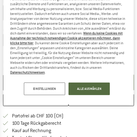
Farbe:
Tea Leaf
zusätzliche Dienste und Funktionen an, analysieren unseren Datenverkehr,
um Inhalte und Werbung zu personalisieren, bzw. Social Media-Funktionen
bereitzustellen. Dadurch erfahren auch unsere Social Media-, Werbe- und
Analysepartner von deiner Nutzung unserer Website; diese sitzen teilweise in
60%
60%
Drittländern ohne angemessene Garantien zum Schutz deiner Daten, etwa vor
dem Zugriff durch Behörden. Durch Anklicken von „Alle auswählen“ erklärst du
Grösse wählen:
dich damit einverstanden, dass wir so verfahren.
Wenn du keine Cookies mit
Ausnahme der technisch notwendigen Cookie akzeptieren möchtest, dann
S
M
L
XL
XXL
3XL
klicke bitte hier
. Du kannst deine Cookie Einstellungen aber auch jederzeit in
den „Einstellungen“ anpassen und einzelne Kategorien auswählen. Deine
Grössentabelle
Einwilligung ist freiwillig, für die Nutzung dieser Website nicht notwendig und
kann jederzeit unter „Cookie Einstellungen“ im unteren Bereich unserer
Der Link öffnet sich in einer Infobox und beinhaltet
Lieferzeit: 3-5 Werktage
Webseite widerrufen oder erstmals vergeben werden. Weitere Informationen,
auch zu Risiken der Drittlandstransfers, findest du in unseren
Menge:
Datenschutzhinweisen
.
IN DEN WARENKORB
EINSTELLUNGEN
ALLE AUSWÄHLEN
MERKEN
VERGLEICHEN
Finde mehr Informationen zu den Ver
Portofrei ab CHF 100 (CH)
Gehe hier zu den Rückgabe-Richtlinie
100 Tage Rückgaberecht
Finde die Zahlungs-Infos hier! Öffnet sich 
Kauf auf Rechnung