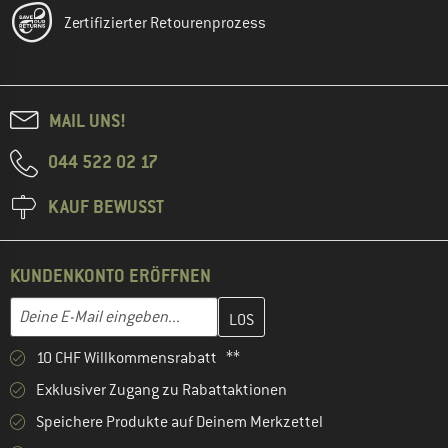
Zertifizierter Retourenprozess
MAIL UNS!
044 522 02 17
KAUF BEWUSST
KUNDENKONTO ERÖFFNEN
Gib hier deine E-Mail-Adresse ein und erstelle im nächsten Schri
E-Mail-Adresse
10 CHF Willkommensrabatt **
Exklusiver Zugang zu Rabattaktionen
Speichere Produkte auf Deinem Merkzettel