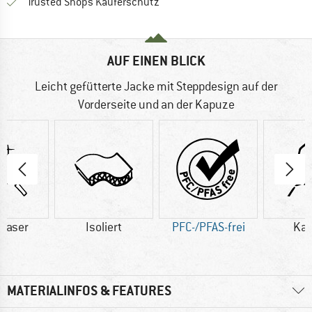
Finde alle Infos hier!
Trusted Shops Käuferschutz
AUF EINEN BLICK
Leicht gefütterte Jacke mit Steppdesign auf der
Vorderseite und an der Kapuze
faser
Isoliert
PFC-/PFAS-frei
Ka
MATERIALINFOS & FEATURES