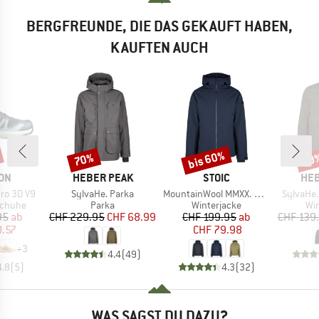
BERGFREUNDE, DIE DAS GEKAUFT HABEN,
KAUFTEN AUCH
bis 60%
70%
60
Rabatt
Rabatt
Raba
MARKE
MARKE
MA
ON
HEBER PEAK
STOIC
HEB
Artikel
Artikel
Artikel
ro 3D V9
SylvaHe. Parka
MountainWool MMXX. UppsalaSt. III Jacket
SylvaHe.
ppe
Produktgruppe
Produktgruppe
Pr
schuhe
Parka
Winterjacke
Wi
eis
duzierter Preis
Preis
reduzierter Preis
Preis
reduzierter Preis
95
ab
CHF 229.95
CHF 68.99
CHF 199.95
ab
CHF 139
0.57
CHF 79.98
+
3
4.4
(
49
)
4.8
(
5
)
4.3
(
32
)
WAS SAGST DU DAZU?