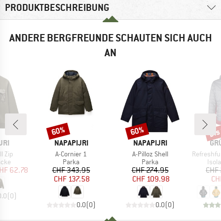
PRODUKTBESCHREIBUNG
ANDERE BERGFREUNDE SCHAUTEN SICH AUCH
AN
bis
60%
60%
Rabatt
Rabatt
Raba
MARKE
MARKE
MA
JRI
NAPAPIJRI
NAPAPIJRI
GR
Artikel
Artikel
Artikel
l Zip
A-Cornier 1
A-Pilloz Shell
Refreshful 
gruppe
Produktgruppe
Produktgruppe
Prod
acke
Parka
Parka
Isol
eis
duzierter Preis
Preis
reduzierter Preis
Preis
reduzierter Preis
HF 62.78
CHF 343.95
CHF 274.95
CHF 
CHF 137.58
CHF 109.98
CH
0.0
(
0
)
0.0
(
0
)
0.0
(
0
)