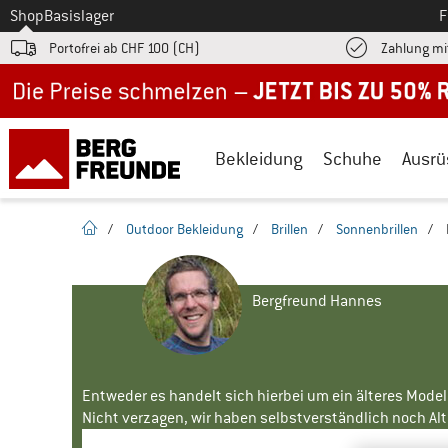
Zum
Shop
Basislager
F
Portofrei ab CHF 100 (CH)
Zahlung mi
Jetzt bis zu 50% Rabatt im Sommer Sale
Bekleidung
Schuhe
Ausrü
Startseite
/
Outdoor Bekleidung
/
Brillen
/
Sonnenbrillen
/
Bergfreund Hannes
Entweder es handelt sich hierbei um ein älteres Mode
Nicht verzagen, wir haben selbstverständlich noch Alte