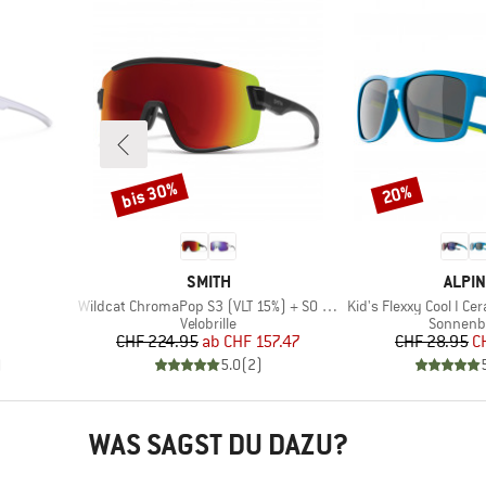
bis 30%
20%
Rabatt
Rabatt
MARKE
MARK
SMITH
ALPIN
Artikel
Artikel
Wildcat ChromaPop S3 (VLT 15%) + S0 (VLT 90%)
Kid's Flexxy Cool I Ce
ppe
Produktgruppe
Produkt
Velobrille
Sonnenbr
Preis
reduzierter Preis
Pr
re
CHF 224.95
ab
CHF 157.47
CHF 28.95
C
)
5.0
(
2
)
WAS SAGST DU DAZU?