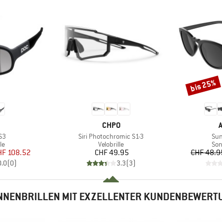
bis 25%
Rabatt
KE
MARKE
CHPO
Artikel
Arti
S3
Siri Photochromic S1-3
Su
tgruppe
Produktgruppe
Pro
le
Velobrille
Son
eis
duzierter Preis
Preis
HF 108.52
CHF 49.95
CHF 48.9
0.0
(
0
)
3.3
(
3
)
NNENBRILLEN MIT EXZELLENTER KUNDENBEWERT