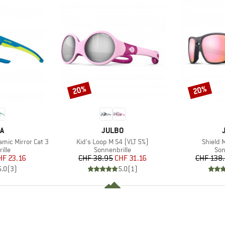
20%
20%
Rabatt
Rabatt
E
MARKE
A
JULBO
Artikel
Artikel
ramic Mirror Cat 3
Kid's Loop M S4 (VLT 5%)
Shield 
gruppe
Produktgruppe
Pro
ille
Sonnenbrille
Son
eis
duzierter Preis
Preis
reduzierter Preis
HF 23.16
CHF 38.95
CHF 31.16
CHF 138
5.0
(
3
)
5.0
(
1
)