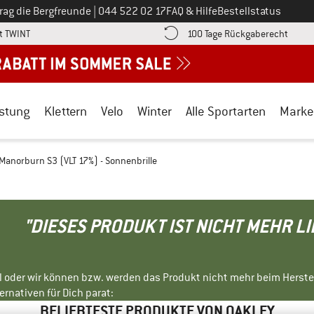
Ruf uns an unter
rag die Bergfreunde
|
044 522 02 17
FAQ & Hilfe
Bestellstatus
Finde die Zahlungs-Infos hier! Öffnet sich in einer Infobox
Gehe h
t TWINT
100 Tage Rückgaberecht
stung
Klettern
Velo
Winter
Alle Sportarten
Marke
Manorburn S3 (VLT 17%) - Sonnenbrille
"DIESES PRODUKT IST NICHT MEHR L
ll oder wir können bzw. werden das Produkt nicht mehr beim Herste
rnativen für Dich parat:
BELIEBTESTE PRODUKTE VON OAKLEY