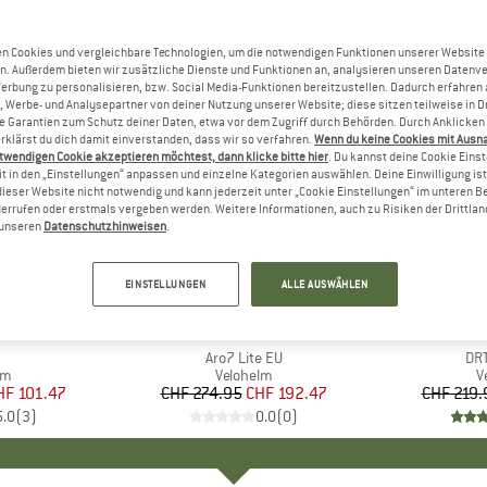
n Cookies und vergleichbare Technologien, um die notwendigen Funktionen unserer Website
n. Außerdem bieten wir zusätzliche Dienste und Funktionen an, analysieren unseren Datenv
Werbung zu personalisieren, bzw. Social Media-Funktionen bereitzustellen. Dadurch erfahren
, Werbe- und Analysepartner von deiner Nutzung unserer Website; diese sitzen teilweise in D
Garantien zum Schutz deiner Daten, etwa vor dem Zugriff durch Behörden. Durch Anklicken 
rklärst du dich damit einverstanden, dass wir so verfahren.
Wenn du keine Cookies mit Ausn
twendigen Cookie akzeptieren möchtest, dann klicke bitte hier
. Du kannst deine Cookie Eins
t in den „Einstellungen“ anpassen und einzelne Kategorien auswählen. Deine Einwilligung ist f
dieser Website nicht notwendig und kann jederzeit unter „Cookie Einstellungen“ im unteren B
errufen oder erstmals vergeben werden. Weitere Informationen, auch zu Risiken der Drittlan
n unseren
Datenschutzhinweisen
.
30%
30%
Rabatt
Rabatt
EINSTELLUNGEN
ALLE AUSWÄHLEN
+
2
E
EY
MARKE
OAKLEY
M
O
el
Artikel
Aro7 Lite EU
Art
DR
tgruppe
lm
Produktgruppe
Velohelm
P
V
eis
duzierter Preis
HF 101.47
CHF 274.95
Preis
reduzierter Preis
CHF 192.47
CHF 219.
5.0
(
3
)
0.0
(
0
)