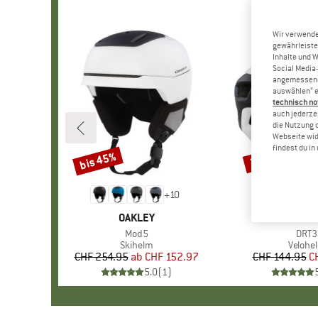
Wir verwende
gewährleiste
Inhalte und 
Social Media-
angemessene 
auswählen“ e
technisch no
auch jederzei
die Nutzung 
Webseite wid
findest du i
bis 45%
30%
Rabatt
Rabatt
+
10
MARKE
OAKLEY
MARK
OAKL
Artikel
Mod5
Artik
DRT3
Produktgruppe
Skihelm
Produk
Velohe
CHF 254.95
ab
Preis
reduzierter Preis
CHF 152.97
CHF 144.95
Pr
re
C
5.0
(
1
)