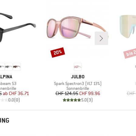
bis 
20%
Rabatt
Rabat
MARKE
MARKE
ALPINA
JULBO
kel
Artikel
nbeam S3
Spark Spectron3 (VLT 13%)
duktgruppe
Produktgruppe
nenbrille
Sonnenbrille
Preis
reduzierter Preis
Preis
reduzierter Preis
5
ab
CHF 36.71
CHF 124.95
CHF 99.96
CHF
0.0
(
0
)
5.0
(
3
)
UNG