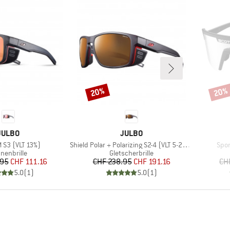
20%
20%
Rabatt
Rabat
MARKE
MARKE
JULBO
JULBO
Artikel
Artik
M S3 (VLT 13%)
Shield Polar + Polarizing S2-4 (VLT 5-20%)
Spor
duktgruppe
Produktgruppe
nenbrille
Gletscherbrille
Preis
reduzierter Preis
Preis
reduzierter Preis
.95
CHF 111.16
CHF 238.95
CHF 191.16
CH
5.0
(
1
)
5.0
(
1
)