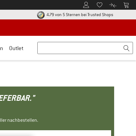
Zum Kundenkonto
Zum 
Zum Merkzettel.
Zum Produk
ier zu den Rückgabe-Richtlinien Öffnet sich in einer Infobox
Finde alle In
4.79 von 5 Sternen
bei Trusted Shops
n
Outlet
IEFERBAR."
ller nachbestellen.