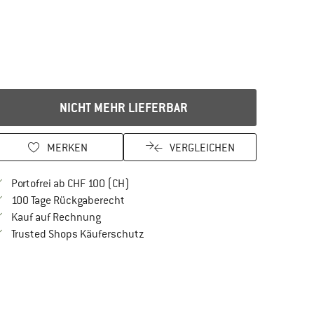
NICHT MEHR LIEFERBAR
MERKEN
VERGLEICHEN
Finde mehr Informationen zu den Versan
Portofrei ab CHF 100 (CH)
Gehe hier zu den Rückgabe-Richtlinien Öf
100 Tage Rückgaberecht
Finde die Zahlungs-Infos hier! Öffnet sich in 
Kauf auf Rechnung
Finde alle Infos hier!
Trusted Shops Käuferschutz