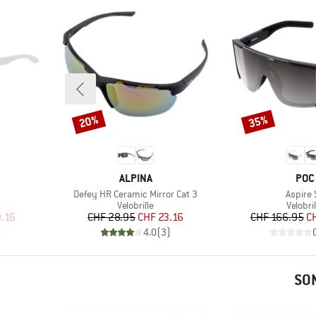
20%
35%
Rabatt
Rabatt
MARKE
MAR
ALPINA
POC
Artikel
Artikel
Defey HR Ceramic Mirror Cat 3
Aspire 
e
Produktgruppe
Produk
Velobrille
Velobril
rter Preis
Preis
reduzierter Preis
Pr
re
.16
CHF 28.95
CHF 23.16
CHF 166.95
C
)
4.0
(
3
)
SO