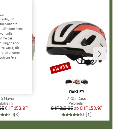
 zu
erkehr, um
 auch unsere
rittländern ohne
von „Alle
ahme der
tellungen aber
reiwillig, für
ereich unserer
dstransfers,
bis 35%
Rabatt
+
1
ARKE
AKLEY
MARKE
OAKLEY
ikel
T5 Maven
Artikel
ARO5 Race
roduktgruppe
elohelm
Produktgruppe
Velohelm
95
Preis
reduzierter Preis
CHF 153.97
CHF 219.95
ab
Preis
reduzierter Preis
CHF 153.97
5.0
(
3
)
5.0
(
1
)