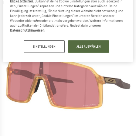
OAKLEY
-
Sutro S2 VLT 23% - Velobrille
klicke bitte hier
. Du kannst deine Cookie Einstellungen aber auch jederzeit in
den „Einstellungen“ anpassen und einzelne Kategorien auswählen. Deine
Einwilligung ist freiwillig, für die Nutzung dieser Website nicht notwendig und
(0)
kann jederzeit unter „Cookie Einstellungen“ im unteren Bereich unserer
Webseite widerrufen oder erstmals vergeben werden. Weitere Informationen,
auch zu Risiken der Drittlandstransfers, findest du in unseren
Datenschutzhinweisen
.
EINSTELLUNGEN
ALLE AUSWÄHLEN