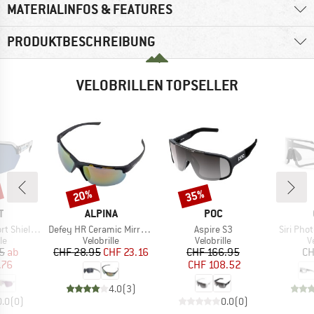
MATERIALINFOS & FEATURES
PRODUKTBESCHREIBUNG
VELOBRILLEN TOPSELLER
20%
35%
Rabatt
Rabatt
E
MARKE
MARKE
T
ALPINA
POC
Artikel
Artikel
Artikel
Shield S3
Defey HR Ceramic Mirror Cat 3
Aspire S3
Siri Pho
tgruppe
Produktgruppe
Produktgruppe
P
le
Velobrille
Velobrille
V
eis
duzierter Preis
Preis
reduzierter Preis
Preis
reduzierter Preis
5
ab
CHF 28.95
CHF 23.16
CHF 166.95
CH
.76
CHF 108.52
4.0
(
3
)
0.0
(
0
)
0.0
(
0
)