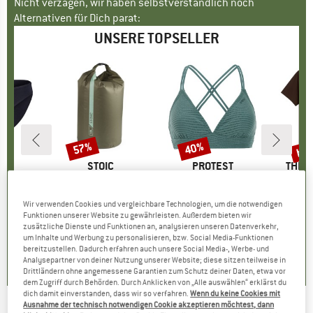
Nicht verzagen, wir haben selbstverständlich noch
Alternativen für Dich parat:
UNSERE TOPSELLER
bis
57%
40%
Rabatt
Rabatt
Raba
KE
C
MARKE
STOIC
MARKE
PROTEST
MARK
THE 
enSt. Brief
Artikel
HarnosandSt. II Dry Bag
Artikel
Women's PRTMM Patio Triangle
Artikel
Evolution Simpl
ppe
rwäsche
Produktgruppe
Packsack
Produktgruppe
Bikini-Top
95
eis
duzierter Preis
ab
CHF 9.80
ab
Preis
reduzierter Preis
CHF 4.21
CHF 38.95
Preis
reduzierter Preis
CHF 23.37
CHF
Wir verwenden Cookies und vergleichbare Technologien, um die notwendigen
Funktionen unserer Website zu gewährleisten. Außerdem bieten wir
.77
CH
zusätzliche Dienste und Funktionen an, analysieren unseren Datenverkehr,
+
3
um Inhalte und Werbung zu personalisieren, bzw. Social Media-Funktionen
5.0
(
2
)
4.9
(
23
)
bereitzustellen. Dadurch erfahren auch unsere Social Media-, Werbe- und
.8
(
44
)
Analysepartner von deiner Nutzung unserer Website; diese sitzen teilweise in
Drittländern ohne angemessene Garantien zum Schutz deiner Daten, etwa vor
dem Zugriff durch Behörden. Durch Anklicken von „Alle auswählen“ erklärst du
dich damit einverstanden, dass wir so verfahren.
Wenn du keine Cookies mit
Ausnahme der technisch notwendigen Cookie akzeptieren möchtest, dann