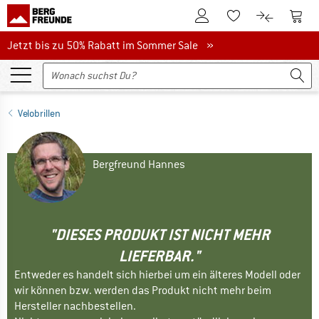
Zum Kundenkonto
Zum 
Zum Merkzettel.
Zum Produk
Jetzt bis zu 50% Rabatt im Sommer Sale
Jetzt bis zu 50% Rabatt im Sommer Sale »
Velobrillen
Bergfreund Hannes
"DIESES PRODUKT IST NICHT MEHR
LIEFERBAR."
Entweder es handelt sich hierbei um ein älteres Modell oder
wir können bzw. werden das Produkt nicht mehr beim
Hersteller nachbestellen.