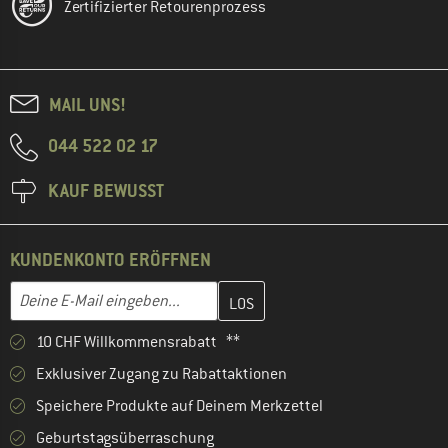
Zertifizierter Retourenprozess
MAIL UNS!
044 522 02 17
KAUF BEWUSST
KUNDENKONTO ERÖFFNEN
Gib hier deine E-Mail-Adresse ein und erstelle im nächsten Schri
E-Mail-Adresse
10 CHF Willkommensrabatt **
Exklusiver Zugang zu Rabattaktionen
Speichere Produkte auf Deinem Merkzettel
Geburtstagsüberraschung