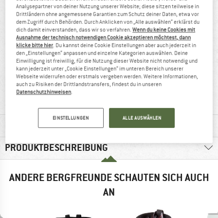
Analysepartner von deiner Nutzung unserer Website; diese sitzen teilweise in
Drittländern ohne angemessene Garantien zum Schutz deiner Daten, etwa vor
dem Zugriff durch Behörden. Durch Anklicken von „Alle auswählen“ erklärst du
dich damit einverstanden, dass wir so verfahren.
Wenn du keine Cookies mit
Ausnahme der technisch notwendigen Cookie akzeptieren möchtest, dann
klicke bitte hier
. Du kannst deine Cookie Einstellungen aber auch jederzeit in
den „Einstellungen“ anpassen und einzelne Kategorien auswählen. Deine
Einwilligung ist freiwillig, für die Nutzung dieser Website nicht notwendig und
kann jederzeit unter „Cookie Einstellungen“ im unteren Bereich unserer
Webseite widerrufen oder erstmals vergeben werden. Weitere Informationen,
100%
Kunden sagen:
auch zu Risiken der Drittlandstransfers, findest du in unseren
Weiterempfehlung
Preis/Leistung
Datenschutzhinweisen
.
EINSTELLUNGEN
ALLE AUSWÄHLEN
MATERIALINFOS & FEATURES
PRODUKTBESCHREIBUNG
ANDERE BERGFREUNDE SCHAUTEN SICH AUCH
AN