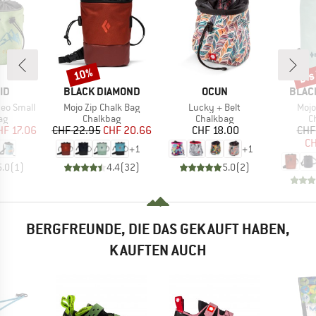
bis
10%
Rabatt
Raba
MARKE
MARKE
MARK
ID
BLACK DIAMOND
OCUN
BLAC
Artikel
Artikel
Artik
eo Small
Mojo Zip Chalk Bag
Lucky + Belt
Mojo
tgruppe
Produktgruppe
Produktgruppe
P
ag
Chalkbag
Chalkbag
C
eis
duzierter Preis
Preis
reduzierter Preis
Preis
HF 17.06
CHF 22.95
CHF 20.66
CHF 18.00
CHF
CH
+
1
+
1
5.0
(
1
)
4.4
(
32
)
5.0
(
2
)
BERGFREUNDE, DIE DAS GEKAUFT HABEN,
KAUFTEN AUCH