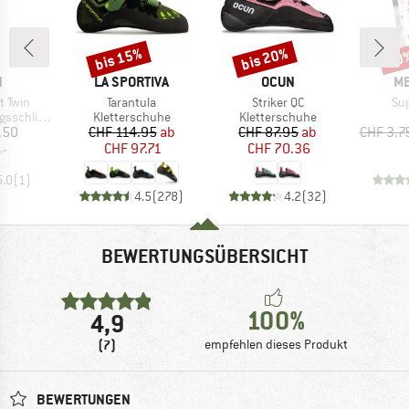
bis 15%
bis 20%
10
Rabatt
Rabatt
Raba
KE
MARKE
MARKE
M
N
LA SPORTIVA
OCUN
ME
Artikel
Artikel
Art
t Twin
Tarantula
Striker QC
Su
Produktgruppe
Produktgruppe
schlinge
Kletterschuhe
Kletterschuhe
eis
Preis
reduzierter Preis
Preis
reduzierter Preis
.50
CHF 114.95
ab
CHF 87.95
ab
CHF 3.7
CHF 97.71
CHF 70.36
5.0
(
1
)
4.5
(
278
)
4.2
(
32
)
BEWERTUNGSÜBERSICHT
100%
4,9
(7)
empfehlen dieses Produkt
BEWERTUNGEN