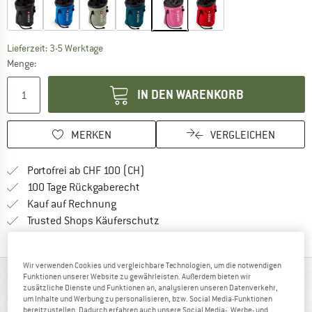
Der Link öffnet sich in einer Infobox und beinhaltet
Lieferzeit: 3-5 Werktage
Menge:
IN DEN WARENKORB
MERKEN
VERGLEICHEN
Finde mehr Informationen zu den Ver
Portofrei ab CHF 100 (CH)
Gehe hier zu den Rückgabe-Richtlinie
100 Tage Rückgaberecht
Finde die Zahlungs-Infos hier! Öffnet sich 
Kauf auf Rechnung
Finde alle Infos hier!
Trusted Shops Käuferschutz
Wir verwenden Cookies und vergleichbare Technologien, um die notwendigen
AUF EINEN BLICK
Funktionen unserer Website zu gewährleisten. Außerdem bieten wir
zusätzliche Dienste und Funktionen an, analysieren unseren Datenverkehr,
um Inhalte und Werbung zu personalisieren, bzw. Social Media-Funktionen
Klassischer Chalkbag mit Bauchgurt
bereitzustellen. Dadurch erfahren auch unsere Social Media-, Werbe- und