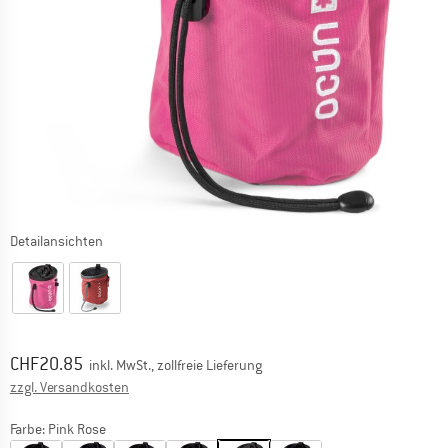
Detailansichten
Preis:
CHF
20.85
inkl. MwSt., zollfreie Lieferung
Informationen zu den Versandkosten. Öffnet sich in ei
zzgl. Versandkosten
Farbe:
Pink Rose