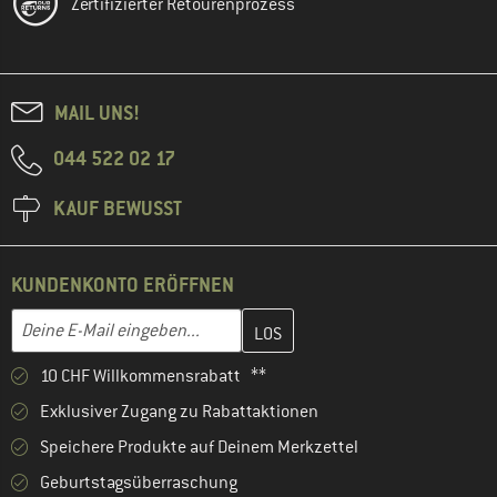
Zertifizierter Retourenprozess
MAIL UNS!
044 522 02 17
KAUF BEWUSST
KUNDENKONTO ERÖFFNEN
Gib hier deine E-Mail-Adresse ein und erstelle im nächsten Schri
E-Mail-Adresse
10 CHF Willkommensrabatt **
Exklusiver Zugang zu Rabattaktionen
Speichere Produkte auf Deinem Merkzettel
Geburtstagsüberraschung