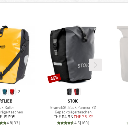
45%
Rabatt
+
2
ARKE
MARKE
RTLIEB
STOIC
ikel
Artikel
ck-Roller
GranvikSt. Back Pannier 22
gruppe
Produktgruppe
rägertaschen
Gepäckträgertaschen
Preis
Preis
reduzierter Preis
F 197.95
CHF 64.95
CHF 35.72
4.8
(
33
)
4.5
(
169
)