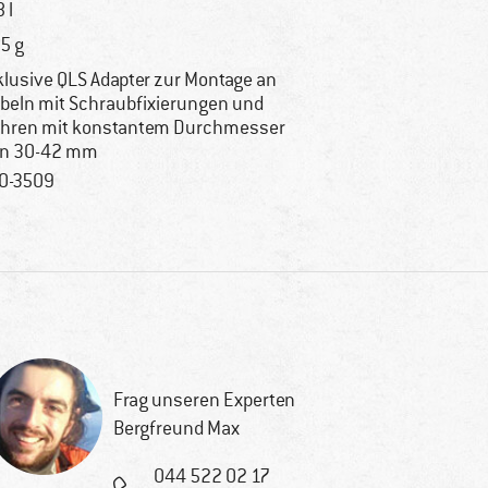
 l
5 g
klusive QLS Adapter zur Montage an
beln mit Schraubfixierungen und
hren mit konstantem Durchmesser
n 30-42 mm
0-3509
Frag unseren Experten
Bergfreund Max
044 522 02 17