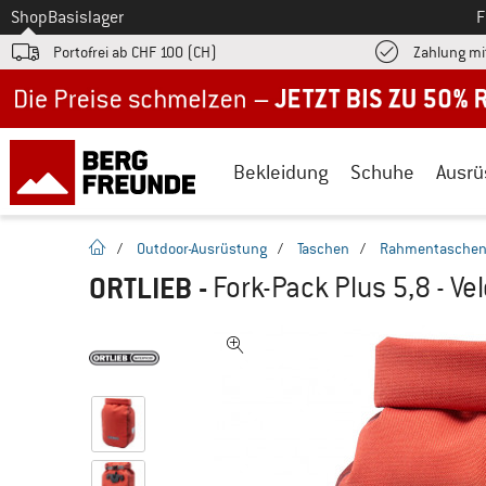
Zum
Shop
Basislager
F
Portofrei ab CHF 100 (CH)
Zahlung mi
Jetzt bis zu 50% Rabatt im Sommer Sale
Bekleidung
Schuhe
Ausrü
Startseite
/
Outdoor-Ausrüstung
/
Taschen
/
Rahmentasche
ORTLIEB
-
Fork-Pack Plus 5,8 - Ve