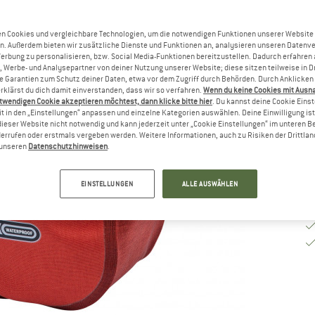
G
n Cookies und vergleichbare Technologien, um die notwendigen Funktionen unserer Website
n. Außerdem bieten wir zusätzliche Dienste und Funktionen an, analysieren unseren Datenv
Werbung zu personalisieren, bzw. Social Media-Funktionen bereitzustellen. Dadurch erfahren
Li
, Werbe- und Analysepartner von deiner Nutzung unserer Website; diese sitzen teilweise in D
Garantien zum Schutz deiner Daten, etwa vor dem Zugriff durch Behörden. Durch Anklicken 
M
rklärst du dich damit einverstanden, dass wir so verfahren.
Wenn du keine Cookies mit Ausn
twendigen Cookie akzeptieren möchtest, dann klicke bitte hier
. Du kannst deine Cookie Eins
t in den „Einstellungen“ anpassen und einzelne Kategorien auswählen. Deine Einwilligung ist f
dieser Website nicht notwendig und kann jederzeit unter „Cookie Einstellungen“ im unteren B
errufen oder erstmals vergeben werden. Weitere Informationen, auch zu Risiken der Drittlan
n unseren
Datenschutzhinweisen
.
EINSTELLUNGEN
ALLE AUSWÄHLEN