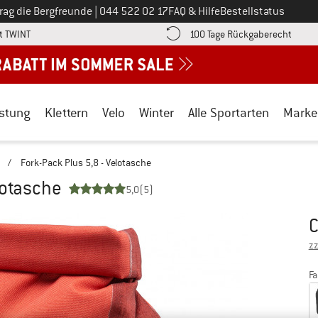
Ruf uns an unter
rag die Bergfreunde
|
044 522 02 17
FAQ & Hilfe
Bestellstatus
Finde die Zahlungs-Infos hier! Öffnet sich in einer Infobox
Gehe h
t TWINT
100 Tage Rückgaberecht
stung
Klettern
Velo
Winter
Alle Sportarten
Marke
n
/
Fork-Pack Plus 5,8 - Velotasche
lotasche
5,0
(5)
Pr
zz
Fa