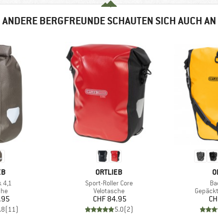
ANDERE BERGFREUNDE SCHAUTEN SICH AUCH AN
E
MARKE
M
EB
ORTLIEB
O
Artikel
Art
 4,1
Sport-Roller Core
Ba
gruppe
Produktgruppe
Produkt
che
Velotasche
Gepäckt
eis
Preis
.95
CHF 84.95
CH
.8
(
11
)
5.0
(
2
)