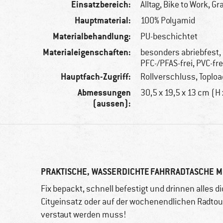
Einsatzbereich:
Alltag, Bike to Work, Gr
Hauptmaterial:
100% Polyamid
Materialbehandlung:
PU-beschichtet
Materialeigenschaften:
besonders abriebfest, 
PFC-/PFAS-frei, PVC-fr
Hauptfach-Zugriff:
Rollverschluss, Toploa
Abmessungen
30,5 x 19,5 x 13 cm (H 
(aussen):
PRAKTISCHE, WASSERDICHTE FAHRRADTASCHE M
Fix bepackt, schnell befestigt und drinnen alles di
Cityeinsatz oder auf der wochenendlichen Radtou
verstaut werden muss!