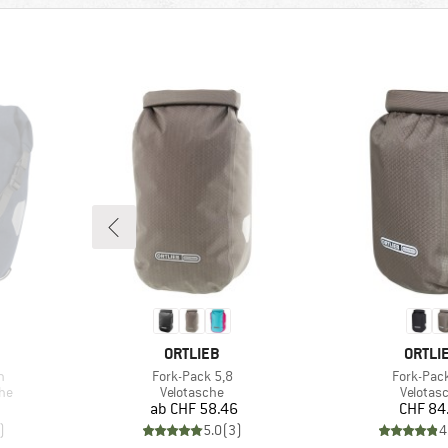
MARKE
MARK
ORTLIEB
ORTLI
Artikel
Artikel
n
Fork-Pack 5,8
Fork-Pack
Produktgruppe
Produkt
he
Velotasche
Velotas
Preis
Pr
ab
CHF 58.46
CHF 84
)
5.0
(
3
)
4