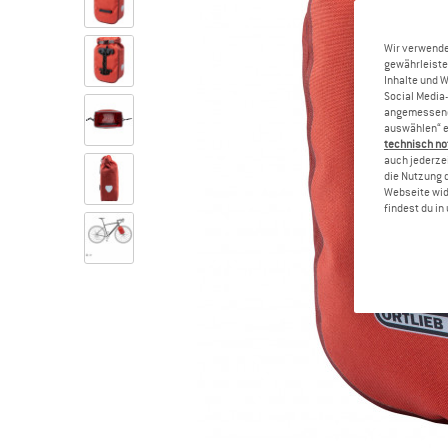
Wir verwende
gewährleiste
Inhalte und 
Social Media-
angemessene 
auswählen“ e
technisch no
auch jederzei
die Nutzung 
Webseite wid
findest du i