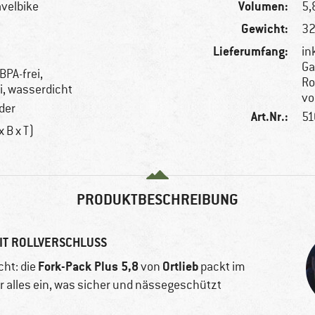
Volumen:
avelbike
5,8
Gewicht:
32
Lieferumfang:
in
Ga
BPA-frei,
Ro
ei, wasserdicht
vo
der
Art.Nr.:
51
x B x T)
PRODUKTBESCHREIBUNG
IT ROLLVERSCHLUSS
Fork-Pack Plus 5,8
Ortlieb
cht: die
von
packt im
r alles ein, was sicher und nässegeschützt