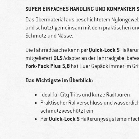
SUPER EINFACHES HANDLING UND KOMPAKTER S
Das Obermaterial aus beschichtetem Nylongewebe 
und schützt gemeinsam mit dem praktischen und d
Schmutz und Nässe.
Quick-Lock S
Die Fahrradtasche kann per
Halteru
QLS
mitgeliefert
Adapter an der Fahrradgabel befes
Fork-Pack Plus 5,8
hat Euer Gepäck immer im Grif
Das Wichtigste im Überblick:
Ideal für City-Trips und kurze Radtouren
Praktischer Rollverschluss und wasserdich
schmutzgeschützt ein
Quick-Lock S
Per
Halterungssystemeinfach 