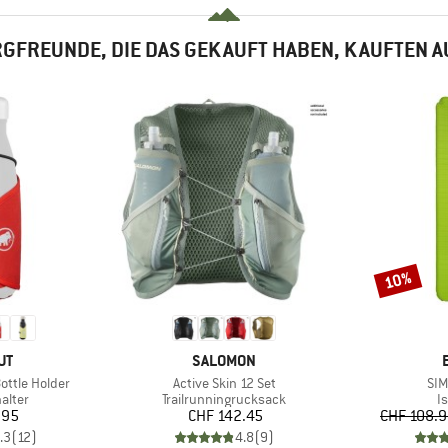
GFREUNDE, DIE DAS GEKAUFT HABEN, KAUFTEN 
10%
Rabatt
E
MARKE
UT
SALOMON
Artikel
Arti
ottle Holder
Active Skin 12 Set
SIM
ruppe
Produktgruppe
P
alter
Trailrunningrucksack
I
eis
Preis
.95
CHF 142.45
CHF 108.
.3
(
12
)
4.8
(
9
)