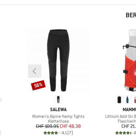
BER
56%
Rabatt
2
MARKE
MARK
SALEWA
MAMM
Artikel
Artikel
Women's Alpine Hemp Tights
Lithium Add-On B
e
Produktgruppe
Produktg
Kletterhose
Flaschenh
Preis
reduzierter Preis
Pr
CHF 109.95
CHF 48.38
CHF 21
)
4.1
(
7
)
4