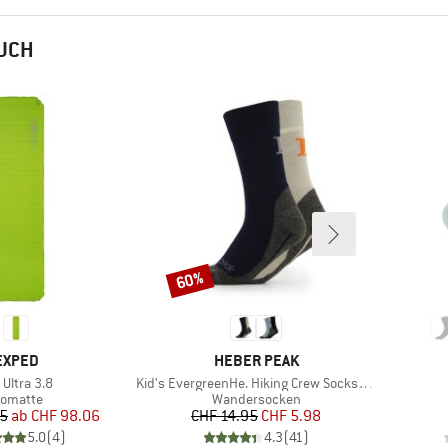
AUCH
60%
Rabatt
MARKE
MARKE
EXPED
HEBER PEAK
kel
Artikel
 Ultra 3.8
Kid's EvergreenHe. Hiking Crew Socks 2-Pack
roduktgruppe
Produktgruppe
somatte
Wandersocken
Preis
reduzierter Preis
Preis
reduzierter Preis
95
ab
CHF 98.06
CHF 14.95
CHF 5.98
5.0
(
4
)
4.3
(
41
)