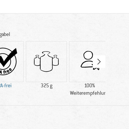
gabel
A-frei
325 g
100%
Kund
Weiterempfehlung
Preis