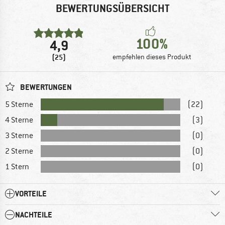
BEWERTUNGSÜBERSICHT
100%
4,9
(25)
empfehlen dieses Produkt
BEWERTUNGEN
5 Sterne
(22)
4 Sterne
(3)
3 Sterne
(0)
2 Sterne
(0)
1 Stern
(0)
VORTEILE
NACHTEILE