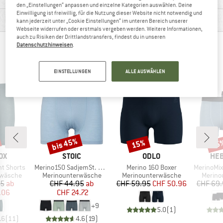
den „Einstellungen“ anpassen und einzelne Kategorien auswählen. Deine
Einwilligung ist freiwillig, für die Nutzung dieser Website nicht notwendig und
PRODUKTBESCHREIBUNG
kann jederzeit unter „Cookie Einstellungen“ im unteren Bereich unserer
Webseite widerrufen oder erstmals vergeben werden. Weitere Informationen,
auch zu Risiken der Drittlandstransfers, findest du in unseren
Datenschutzhinweisen
.
ANDERE BERGFREUNDE SCHAUTEN SICH AUCH
AN
EINSTELLUNGEN
ALLE AUSWÄHLEN
bis 45%
15%
45
Rabatt
Rabatt
Raba
MARKE
MARKE
MA
OX
STOIC
ODLO
HEB
Artikel
Artikel
Artikel
t Shorts
Merino150 SadjemSt. Boxer
Merino 160 Boxer
MerinoMix165 Pin
ppe
Produktgruppe
Produktgruppe
Produk
rwäsche
Merinounterwäsche
Merinounterwäsche
Merino
eis
duzierter Preis
Preis
reduzierter Preis
Preis
reduzierter Preis
95
ab
CHF 44.95
ab
CHF 59.95
CHF 50.96
CHF 69
.06
CHF 24.72
+
9
5.0
(
1
)
.6
(
11
)
4.6
(
19
)