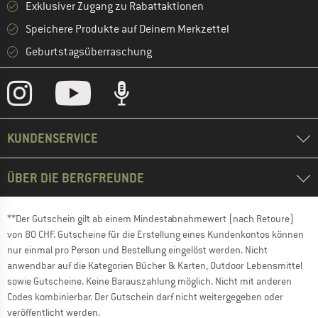
Exklusiver Zugang zu Rabattaktionen
Speichere Produkte auf Deinem Merkzettel
Geburtstagsüberraschung
KUNDENSERVICE
ÜBER DIE BERGFREUNDE
**Der Gutschein gilt ab einem Mindestabnahmewert (nach Retoure)
von 80 CHF. Gutscheine für die Erstellung eines Kundenkontos können
nur einmal pro Person und Bestellung eingelöst werden. Nicht
anwendbar auf die Kategorien Bücher & Karten, Outdoor Lebensmittel
sowie Gutscheine. Keine Barauszahlung möglich. Nicht mit anderen
Codes kombinierbar. Der Gutschein darf nicht weitergegeben oder
veröffentlicht werden.