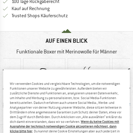
Gehe hier zu den Rückgabe-Richtlinie
100 Tage Rückgaberecht
Finde die Zahlungs-Infos hier! Öffnet sich 
Kauf auf Rechnung
Finde alle Infos hier!
Trusted Shops Käuferschutz
AUF EINEN BLICK
Funktionale Boxer mit Merinowolle für Männer
Wir verwenden Cookies und vergleichbare Technologien, um die notwendigen
Funktionen unserer Website zu gewährleisten. Außerdem bieten wir
zusätzliche Dienste und Funktionen an, analysieren unseren Datenverkehr,
um Inhalte und Werbung zu personalisieren, bzw. Social Media-Funktionen
bereitzustellen. Dadurch erfahren auch unsere Social Media-, Werbe- und
 g
100%
Kunden sagen:
Mulesi
Analysepartner von deiner Nutzung unserer Website; diese sitzen teilweise in
Weiterempfehlung
atmungsaktiv
Drittländern ohne angemessene Garantien zum Schutz deiner Daten, etwa vor
dem Zugriff durch Behörden. Durch Anklicken von „Alle auswählen“ erklärst du
dich damit einverstanden, dass wir so verfahren.
Wenn du keine Cookies mit
Ausnahme der technisch notwendigen Cookie akzeptieren möchtest, dann
MATERIALINFOS & FEATURES
klicke bitte hier
. Du kannst deine Cookie Einstellungen aber auch jederzeit in