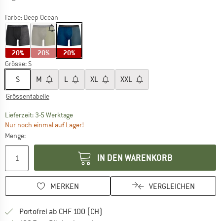
Farbe:
Deep Ocean
20%
20%
20%
Grösse:
S
S
M
L
XL
XXL
Grössentabelle
Der Link öffnet sich in einer Infobox und beinhaltet
Lieferzeit: 3-5 Werktage
Nur noch einmal auf Lager!
Menge:
IN DEN WARENKORB
MERKEN
VERGLEICHEN
Finde mehr Informationen zu den Ver
Portofrei ab CHF 100 (CH)