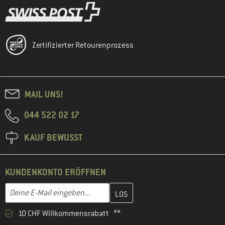
Zertifizierter Retourenprozess
MAIL UNS!
044 522 02 17
KAUF BEWUSST
KUNDENKONTO ERÖFFNEN
Gib hier deine E-Mail-Adresse ein und erstelle im nächsten Schri
E-Mail-Adresse
10 CHF Willkommensrabatt **