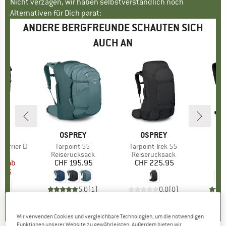
Nicht verzagen, wir haben selbstverständlich noch
Alternativen für Dich parat:
ANDERE BERGFREUNDE SCHAUTEN SICH
AUCH AN
E
EY
MARKE
OSPREY
MARKE
OSPREY
M
O
 Carrier LT
Artikel
Farpoint 55
Artikel
Farpoint Trek 55
Arti
Hike
gruppe
raxe
Produktgruppe
Reiserucksack
Produktgruppe
Reiserucksack
P
D
95
eis
duzierter Preis
ab
CHF 195.95
Preis
CHF 225.95
Preis
CH
8.76
5.0
(
1
)
0.0
(
0
)
5.0
(
1
)
Wir verwenden Cookies und vergleichbare Technologien, um die notwendigen
Funktionen unserer Website zu gewährleisten. Außerdem bieten wir