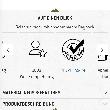
AUF EINEN BLICK
Reiserucksack mit abnehmbarem Daypack
0 g
100%
PFC-/PFAS-frei
Abneh
Weiterempfehlung
Day
MATERIALINFOS & FEATURES
PRODUKTBESCHREIBUNG