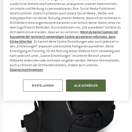
zusätzliche Dienste und Funktionen an, analysieren unseren Datenverkehr,
um Inhalte und Werbung zu personalisieren, bzw. Social Media-Funktionen
OSPREY
-
Farpoint 55 - Reiserucksack
bereitzustellen. Dadurch erfahren auch unsere Social Media-, Werbe- und
Analysepartner von deiner Nutzung unserer Website; diese sitzen teilweise in
5,0
(1)
Drittländern ohne angemessene Garantien zum Schutz deiner Daten, etwa vor
dem Zugriff durch Behörden. Durch Anklicken von „Alle auswählen“ erklärst du
dich damit einverstanden, dass wir so verfahren.
Wenn du keine Cookies mit
Ausnahme der technisch notwendigen Cookie akzeptieren möchtest, dann
klicke bitte hier
. Du kannst deine Cookie Einstellungen aber auch jederzeit in
den „Einstellungen“ anpassen und einzelne Kategorien auswählen. Deine
Einwilligung ist freiwillig, für die Nutzung dieser Website nicht notwendig und
kann jederzeit unter „Cookie Einstellungen“ im unteren Bereich unserer
Webseite widerrufen oder erstmals vergeben werden. Weitere Informationen,
auch zu Risiken der Drittlandstransfers, findest du in unseren
Datenschutzhinweisen
.
EINSTELLUNGEN
ALLE AUSWÄHLEN