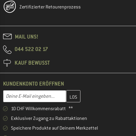
Zertifizierter Retourenprozess
MAIL UNS!
044 522 02 17
KAUF BEWUSST
KUNDENKONTO ERÖFFNEN
Gib hier deine E-Mail-Adresse ein und erstelle im nächsten Schri
E-Mail-Adresse
10 CHF Willkommensrabatt **
Exklusiver Zugang zu Rabattaktionen
Speichere Produkte auf Deinem Merkzettel