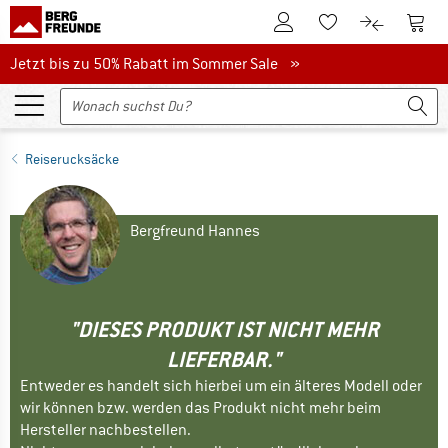
Zum Kundenkonto
Zum 
Zum Merkzettel.
Zum Produk
Jetzt bis zu 50% Rabatt im Sommer Sale
Jetzt bis zu 50% Rabatt im Sommer Sale »
Reiserucksäcke
Bergfreund Hannes
"DIESES PRODUKT IST NICHT MEHR
LIEFERBAR."
Entweder es handelt sich hierbei um ein älteres Modell oder
wir können bzw. werden das Produkt nicht mehr beim
Hersteller nachbestellen.