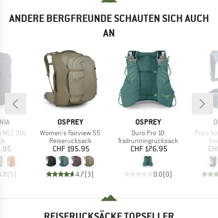
ANDERE BERGFREUNDE SCHAUTEN SICH AUCH
AN
MARKE
MARKE
M
NIA
OSPREY
OSPREY
O
Artikel
Artikel
Artikel
i MLC 30L
Women's Fairview 55
Duro Pro 10
Poco Sof
tgruppe
Produktgruppe
Produktgruppe
Pr
ck
Reiserucksack
Trailrunningrucksack
Kin
eis
Preis
Preis
8.95
CHF 195.95
CHF 176.95
CH
4.8
(
5
)
4.7
(
3
)
0.0
(
0
)
REISERUCKSÄCKE TOPSELLER