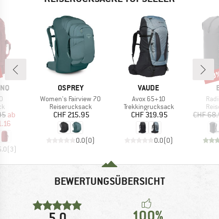
30
Raba
MARKE
MARKE
ONQ
OSPREY
VAUDE
Artikel
Artikel
Artik
0
Women's Fairview 70
Avox 65+10
Radi
tgruppe
Produktgruppe
Produktgruppe
Prod
ck
Reiserucksack
Trekkingrucksack
Reis
eis
duzierter Preis
Preis
Preis
95
ab
CHF 215.95
CHF 319.95
CHF 68
.16
0.0
(
0
)
0.0
(
0
)
5.0
(
3
)
BEWERTUNGSÜBERSICHT
100%
5,0