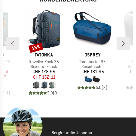
15%
Rabatt
MARKE
MARKE
KA
TATONKA
OSPREY
Artikel
Artikel
Ar
ack 25
Traveller Pack 35
Transporter 95
Cr
tgruppe
Produktgruppe
Produktgruppe
Prod
ck
Reiserucksack
Reisetasche
Reis
eis
duzierter Preis
Preis
reduzierter Preis
Preis
95
ab
CHF 178.95
CHF 181.95
CH
.97
CHF 152.11
5.0
(
2
)
5.0
(
1
)
5.0
(
3
)
Bergfreundin Johanna -