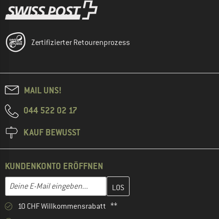
Zertifizierter Retourenprozess
MAIL UNS!
044 522 02 17
KAUF BEWUSST
KUNDENKONTO ERÖFFNEN
Gib hier deine E-Mail-Adresse ein und erstelle im nächsten Schri
E-Mail-Adresse
10 CHF Willkommensrabatt **