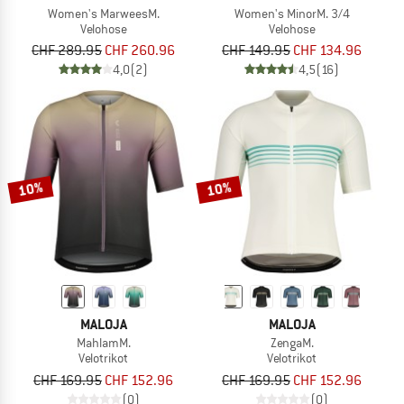
Women's MarweesM.
Women's MinorM. 3/4
Velohose
Velohose
CHF 289.95
CHF 260.96
CHF 149.95
CHF 134.96
4,0
(2)
4,5
(16)
10%
10%
MALOJA
MALOJA
MahlamM.
ZengaM.
Velotrikot
Velotrikot
CHF 169.95
CHF 152.96
CHF 169.95
CHF 152.96
(0)
(0)