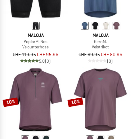
MALOJA
MALOJA
PoplarM. Nos
GernM.
Velounterhose
Velotrikot
CHF 119.95
CHF 95.96
CHF 89.95
CHF 80.96
5,0
(3)
(0)
10%
10%