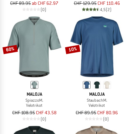
CHF 89.95
ab CHF 62.97
CHF 129.95
CHF 110.46
(0)
4,5
(2)
60%
10%
MALOJA
MALOJA
SpiazzoM.
StaubachM.
Velotrikot
Velotrikot
CHF 108.95
CHF 43.58
CHF 89.95
CHF 80.96
(0)
(0)