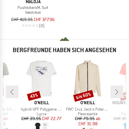
MALOJA
PushbikersM. Suit
Velotrikot
CHF 419.95
CHF 377.96
(0)
BERGFREUNDE HABEN SICH ANGESEHEN
bis 60%
43%
25
Rabatt
Rabatt
Raba
E
MARKE
MARKE
MARKE
IT
O'NEILL
O'NEILL
MOUNTAI
Artikel
Artikel
A
c S/S Tee
Hybrid UPF Polygiene Graphic T-Shirt
FWC' Cruz Jack's Polartec FZ Fleece
I
ruppe
Produktgruppe
Produktgruppe
Prod
shirt
Lycra
Fleecejacke
Funk
eis
duzierter Preis
Preis
reduzierter Preis
Preis
reduzierter Preis
95
ab
CHF 39.95
CHF 22.77
CHF 79.95
ab
CHF 39.
.22
CHF 31.98