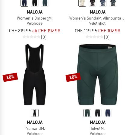
MALOJA
MALOJA
Women's OmbergM.
Women's SundaM. Allmountain 1/2
Velohose
Velotrikot
CHF 219.95
ab CHF 197.96
CHF 119.95
CHF 107.96
(0)
(0)
10%
10%
MALOJA
MALOJA
PramandM.
TelvetM.
Velohose
Velohose