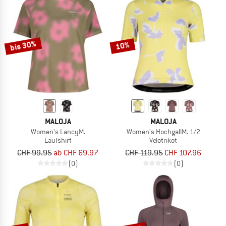
bis 30%
10%
MALOJA
MALOJA
Women's LancyM.
Women's HochgallM. 1/2
Laufshirt
Velotrikot
CHF 99.95
ab CHF 69.97
CHF 119.95
CHF 107.96
(0)
(0)