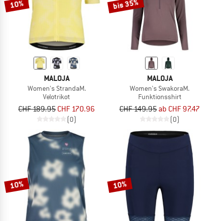
bis 35%
10%
MALOJA
MALOJA
Women's StrandaM.
Women's SwakoraM.
Velotrikot
Funktionsshirt
CHF 189.95
CHF 170.96
CHF 149.95
ab CHF 97.47
(0)
(0)
10%
10%