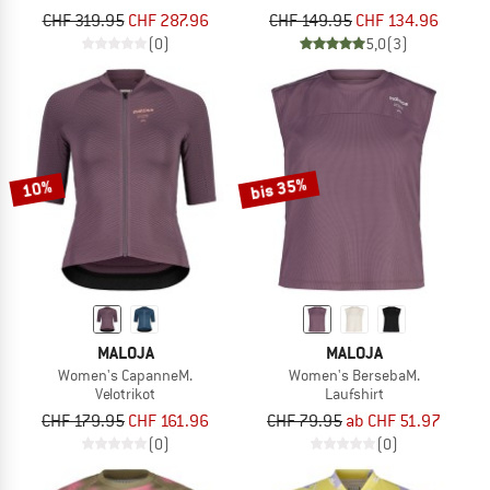
CHF 319.95
CHF 287.96
CHF 149.95
CHF 134.96
(0)
5,0
(3)
bis 35%
10%
MALOJA
MALOJA
Women's CapanneM.
Women's BersebaM.
Velotrikot
Laufshirt
CHF 179.95
CHF 161.96
CHF 79.95
ab CHF 51.97
(0)
(0)