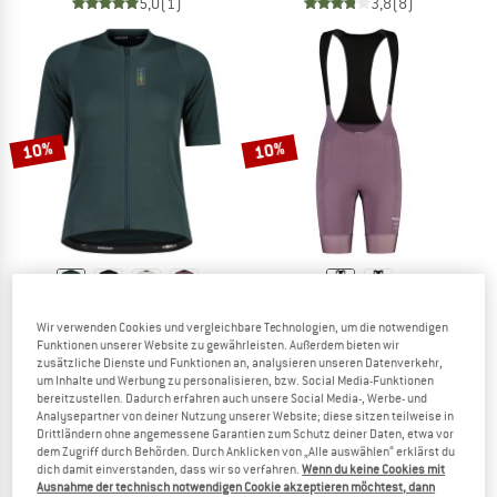
5,0
(1)
3,8
(8)
10%
10%
MALOJA
MALOJA
Wir verwenden Cookies und vergleichbare Technologien, um die notwendigen
Women's RigiM. 1/2
Women's AugustaM.
Funktionen unserer Website zu gewährleisten. Außerdem bieten wir
Velotrikot
Velohose
zusätzliche Dienste und Funktionen an, analysieren unseren Datenverkehr,
um Inhalte und Werbung zu personalisieren, bzw. Social Media-Funktionen
CHF 129.95
CHF 116.96
CHF 209.95
CHF 188.96
bereitzustellen. Dadurch erfahren auch unsere Social Media-, Werbe- und
(0)
5,0
(1)
Analysepartner von deiner Nutzung unserer Website; diese sitzen teilweise in
Drittländern ohne angemessene Garantien zum Schutz deiner Daten, etwa vor
dem Zugriff durch Behörden. Durch Anklicken von „Alle auswählen“ erklärst du
dich damit einverstanden, dass wir so verfahren.
Wenn du keine Cookies mit
Ausnahme der technisch notwendigen Cookie akzeptieren möchtest, dann