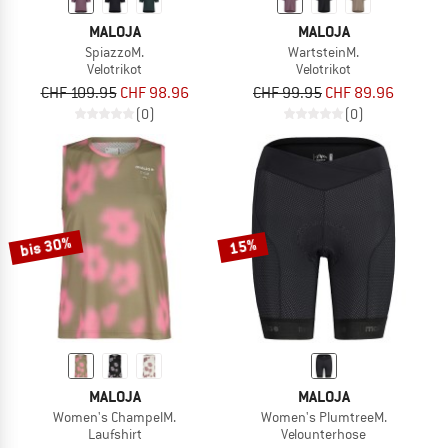
MALOJA
MALOJA
SpiazzoM.
WartsteinM.
Velotrikot
Velotrikot
CHF 109.95
CHF 98.96
CHF 99.95
CHF 89.96
(0)
(0)
bis 30%
15%
MALOJA
MALOJA
Women's ChampelM.
Women's PlumtreeM.
Laufshirt
Velounterhose