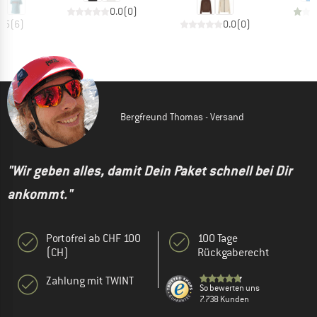
0.0
(
0
)
4.5
(
6
)
0.0
(
0
)
Bergfreund Thomas - Versand
"Wir geben alles, damit Dein Paket schnell bei Dir
ankommt."
Portofrei ab CHF 100
100 Tage
(CH)
Rückgaberecht
Zahlung mit TWINT
So bewerten uns
7.738 Kunden