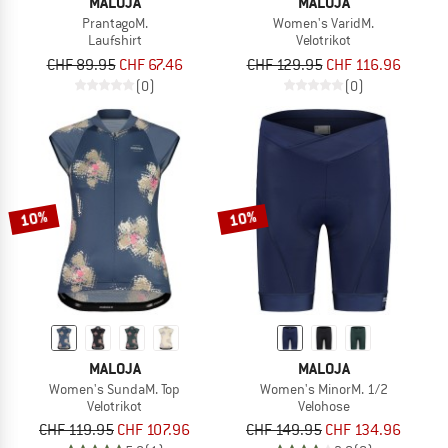
MALOJA
MALOJA
PrantagoM.
Women's VaridM.
Laufshirt
Velotrikot
CHF 89.95
CHF 67.46
CHF 129.95
CHF 116.96
(0)
(0)
10%
10%
MALOJA
MALOJA
Women's SundaM. Top
Women's MinorM. 1/2
Velotrikot
Velohose
CHF 119.95
CHF 107.96
CHF 149.95
CHF 134.96