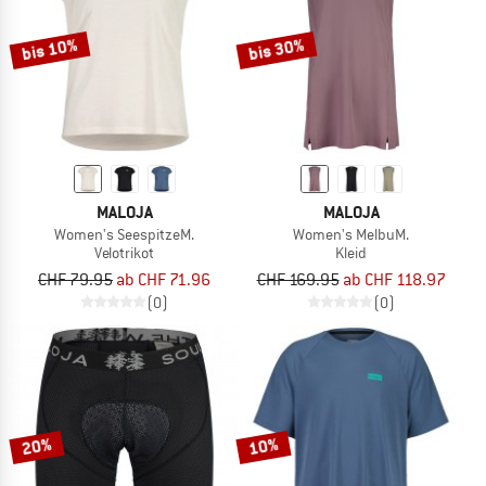
bis 10%
bis 30%
MALOJA
MALOJA
Women's SeespitzeM.
Women's MelbuM.
Velotrikot
Kleid
CHF 79.95
ab CHF 71.96
CHF 169.95
ab CHF 118.97
(0)
(0)
20%
10%