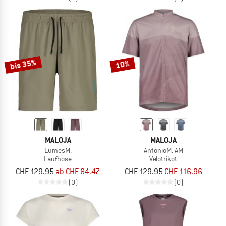
bis 35%
10%
MALOJA
MALOJA
LumesM.
AntonioM. AM
Laufhose
Velotrikot
CHF 129.95
ab CHF 84.47
CHF 129.95
CHF 116.96
(0)
(0)