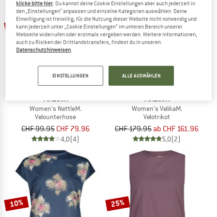
klicke bitte hier
. Du kannst deine Cookie Einstellungen aber auch jederzeit in
den „Einstellungen“ anpassen und einzelne Kategorien auswählen. Deine
Einwilligung ist freiwillig, für die Nutzung dieser Website nicht notwendig und
bis 10%
20%
kann jederzeit unter „Cookie Einstellungen“ im unteren Bereich unserer
Webseite widerrufen oder erstmals vergeben werden. Weitere Informationen,
auch zu Risiken der Drittlandstransfers, findest du in unseren
Datenschutzhinweisen
.
EINSTELLUNGEN
ALLE AUSWÄHLEN
MALOJA
MALOJA
Women's NettleM.
Women's VelikaM.
Velounterhose
Velotrikot
CHF 99.95
CHF 79.96
CHF 179.95
ab CHF 161.96
4,0
(4)
5,0
(2)
10%
25%