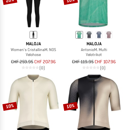
20%
10%
MALOJA
MALOJA
Women's CristallinaM. NOS
AntonioM. Multi
Velohose
Velotrikot
CHF 259.95
CHF 207.96
CHF 119.95
CHF 107.96
(0)
(0)
10%
10%