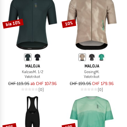
bis 10%
10%
MALOJA
MALOJA
KalzasM. 1/2
GosingM.
Velotrikot
Velotrikot
CHF 119.95
ab CHF 107.96
CHF 199.95
CHF 179.96
(0)
(0)