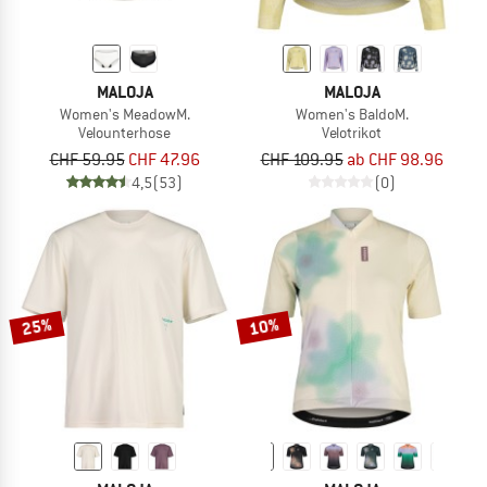
MALOJA
MALOJA
Women's MeadowM.
Women's BaldoM.
Velounterhose
Velotrikot
CHF 59.95
CHF 47.96
CHF 109.95
ab CHF 98.96
4,5
(53)
(0)
25%
10%