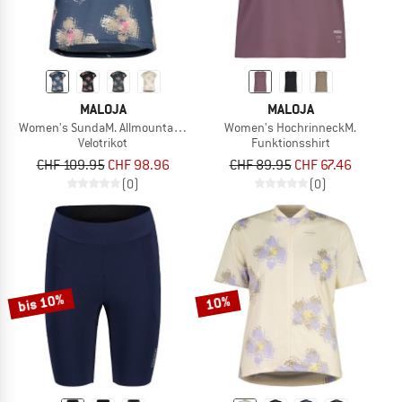
MALOJA
MALOJA
Women's SundaM. Allmountain Top
Women's HochrinneckM.
Velotrikot
Funktionsshirt
CHF 109.95
CHF 98.96
CHF 89.95
CHF 67.46
(0)
(0)
bis 10%
10%