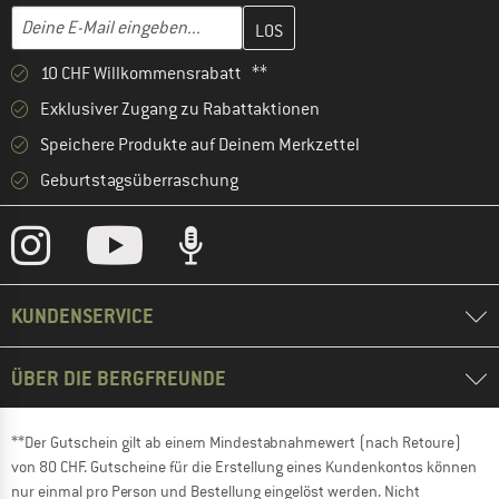
Gib hier deine E-Mail-Adresse ein und erstelle im nächsten Schri
E-Mail-Adresse
10 CHF Willkommensrabatt **
Exklusiver Zugang zu Rabattaktionen
Speichere Produkte auf Deinem Merkzettel
Geburtstagsüberraschung
KUNDENSERVICE
ÜBER DIE BERGFREUNDE
**Der Gutschein gilt ab einem Mindestabnahmewert (nach Retoure)
von 80 CHF. Gutscheine für die Erstellung eines Kundenkontos können
nur einmal pro Person und Bestellung eingelöst werden. Nicht