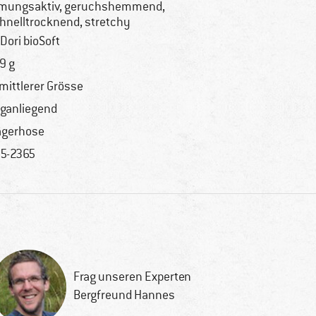
mungsaktiv, geruchshemmend,
hnelltrocknend, stretchy
Dori bioSoft
9 g
 mittlerer Grösse
ganliegend
ägerhose
5-2365
Frag unseren Experten
Bergfreund Hannes