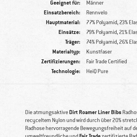
Geeignet für:
Männer
Einsatzbereich:
Rennvelo
Hauptmaterial:
77% Polyamid, 23% El
Einsätze:
79% Polyamid, 21% Ela
Träger:
74% Polyamid, 26% El
Materialtyp:
Kunstfaser
Zertifizierungen:
Fair Trade Certified
Technologie:
HeiQ Pure
Dirt Roamer Liner Bibs
Die atmungsaktive
Radho
recyceltem Nylon und wird durch über 20% stretchy
Radhose hervorragende Bewegungsfreiheit auf de
Fair Trade
umweltfreundliche und
zertifizierte Ra