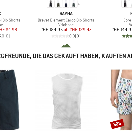
+
1
KE
MARKE
C
RAPHA
Artikel
Artik
l Bib Shorts
Brevet Element Cargo Bib Shorts
Core
tgruppe
Produktgruppe
P
se
Velohose
V
eis
duzierter Preis
Preis
reduzierter Preis
HF 64.98
CHF 184.95
ab
CHF 129.47
CHF 144.9
5.0
(
6
)
0.0
(
0
)
GFREUNDE, DIE DAS GEKAUFT HABEN, KAUFTEN 
50%
Rabatt