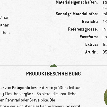
Materialeigenschaften:
at
sc
Sonstige Materialinfos:
mi
asthan
Gewicht:
18
sthan
Referenzgrösse:
in
asthan
Passform:
en
Extras:
Tr
Art.Nr.:
05
PRODUKTBESCHREIBUNG
Patagonia
se von
besteht zum größten Teil aus
 Elasthan ergänzt. So bietet die sportliche
m Rennrad oder Gravelbike. Die
dhose verfügt über elastische Träger und sorgt