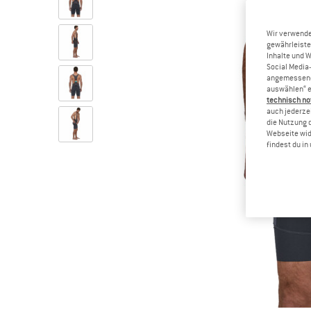
Wir verwende
gewährleiste
Inhalte und 
Social Media-
angemessene 
auswählen“ e
technisch no
auch jederzei
die Nutzung 
Webseite wid
findest du i