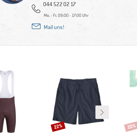
044 522 02 17
Mo. - Fr. 09:00 - 17:00 Uhr
Mail uns!
22%
20%
Rabatt
Rabat