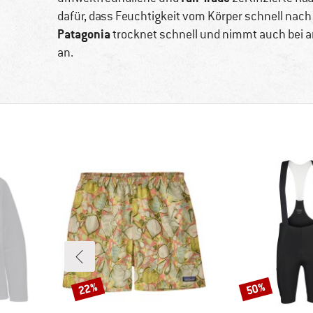
dafür, dass Feuchtigkeit vom Körper schnell nach
Patagonia
trocknet schnell und nimmt auch bei a
an.
22%
50%
Rabatt
Rabatt