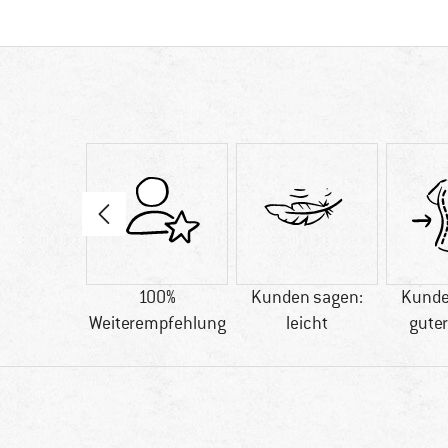
89 g
100%
Kunden sagen:
Kunde
Weiterempfehlung
leicht
guter