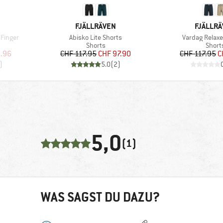
MARKE
MARKE
FJÄLLRÄVEN
FJÄLLR
Artikel
Artikel
 Finger
Abisko Lite Shorts
Vardag Relaxe
e
Produktgruppe
Produ
Shorts
Short
rter Preis
Preis
reduzierter Preis
Pr
re
.96
CHF 117.95
CHF 97.90
CHF 117.95
C
)
5.0
(
2
)
5,0
(1)
WAS SAGST DU DAZU?