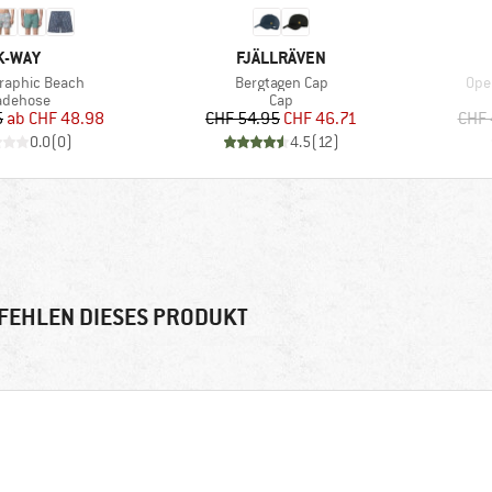
MARKE
MARKE
K-WAY
FJÄLLRÄVEN
Artikel
Arti
raphic Beach
Bergtagen Cap
Ope
oduktgruppe
Produktgruppe
adehose
Cap
Preis
reduzierter Preis
Preis
reduzierter Preis
5
ab
CHF 48.98
CHF 54.95
CHF 46.71
CHF 
0.0
(
0
)
4.5
(
12
)
FEHLEN DIESES PRODUKT