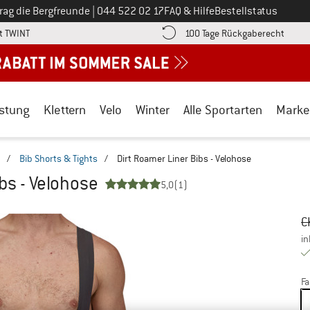
Ruf uns an unter
rag die Bergfreunde
|
044 522 02 17
FAQ & Hilfe
Bestellstatus
Finde die Zahlungs-Infos hier! Öffnet sich in einer Infobox
Gehe h
t TWINT
100 Tage Rückgaberecht
stung
Klettern
Velo
Winter
Alle Sportarten
Marke
/
Bib Shorts & Tights
/
Dirt Roamer Liner Bibs - Velohose
bs - Velohose
5,0
(1)
Ur
Pr
C
in
Fa