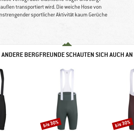
 außen transportiert wird. Die weiche Hose von
nstrengender sportlicher Aktivität kaum Gerüche
ANDERE BERGFREUNDE SCHAUTEN SICH AUCH AN
bis 30%
bis 30%
Rabatt
Rabatt