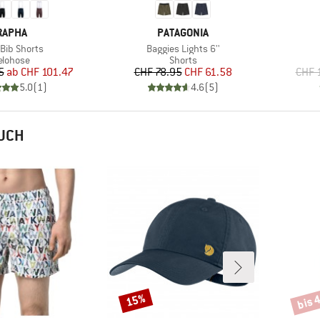
MARKE
MARKE
RAPHA
PATAGONIA
el
Artikel
 Bib Shorts
Baggies Lights 6''
roduktgruppe
Produktgruppe
elohose
Shorts
Preis
reduzierter Preis
Preis
reduzierter Preis
5
ab
CHF 101.47
CHF 78.95
CHF 61.58
CHF 
5.0
(
1
)
4.6
(
5
)
AUCH
bis 
15%
Rabatt
Rabat