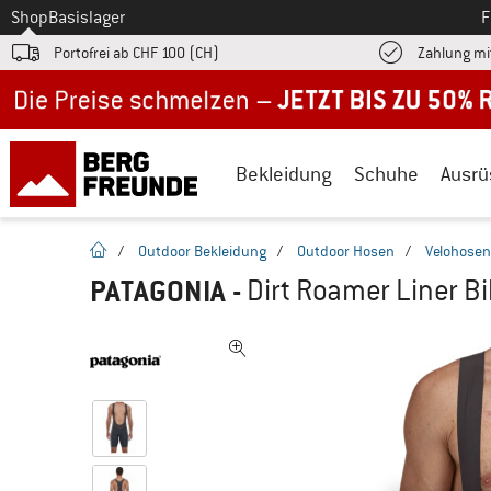
Zum
Shop
Basislager
F
Portofrei ab CHF 100 (CH)
Zahlung mi
Jetzt bis zu 50% Rabatt im Sommer Sale
Bekleidung
Schuhe
Ausrü
Startseite
/
Outdoor Bekleidung
/
Outdoor Hosen
/
Velohosen
PATAGONIA
-
Dirt Roamer Liner Bi