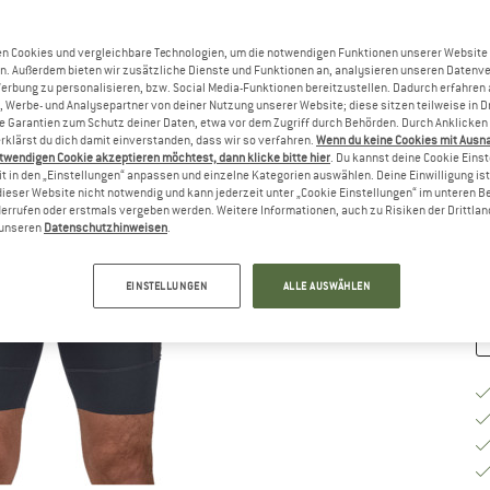
n Cookies und vergleichbare Technologien, um die notwendigen Funktionen unserer Website
G
n. Außerdem bieten wir zusätzliche Dienste und Funktionen an, analysieren unseren Datenv
Werbung zu personalisieren, bzw. Social Media-Funktionen bereitzustellen. Dadurch erfahren
, Werbe- und Analysepartner von deiner Nutzung unserer Website; diese sitzen teilweise in D
Garantien zum Schutz deiner Daten, etwa vor dem Zugriff durch Behörden. Durch Anklicken 
G
rklärst du dich damit einverstanden, dass wir so verfahren.
Wenn du keine Cookies mit Ausn
twendigen Cookie akzeptieren möchtest, dann klicke bitte hier
. Du kannst deine Cookie Eins
Li
t in den „Einstellungen“ anpassen und einzelne Kategorien auswählen. Deine Einwilligung ist f
Nu
dieser Website nicht notwendig und kann jederzeit unter „Cookie Einstellungen“ im unteren B
errufen oder erstmals vergeben werden. Weitere Informationen, auch zu Risiken der Drittlan
M
n unseren
Datenschutzhinweisen
.
EINSTELLUNGEN
ALLE AUSWÄHLEN