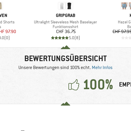
MARKE
ÄVEN
GRIPGRAB
Artikel
Artikel
d Shorts
Ultralight Sleeveless Mesh Baselayer
Hazel G
ktgruppe
Produktgruppe
Pr
s
Funktionsshirt
B
eis
duzierter Preis
Preis
HF 97.90
CHF 36.75
CHF 97.9
0.0
(
0
)
5.0
(
8
)
BEWERTUNGSÜBERSICHT
Unsere Bewertungen sind 100% echt.
Mehr Infos
100%
EMP