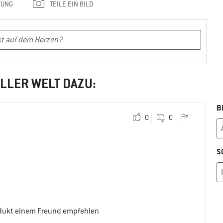
TUNG
TEILE EIN BILD
LLER WELT DAZU:
B
0
0
S
odukt einem Freund empfehlen