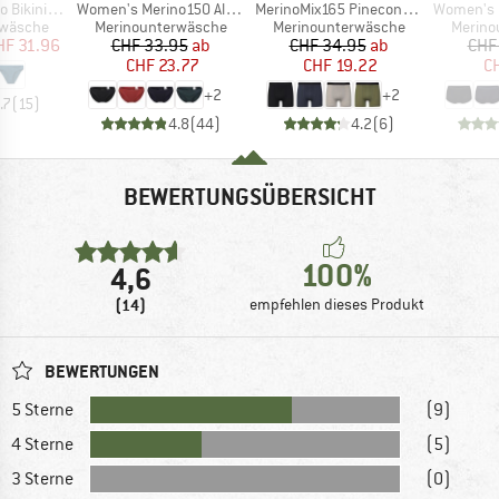
Artikel
Artikel
Artikel
ini Boxed
Women's Merino150 AlsenSt. Brief
MerinoMix165 PineconeHe. Boxer
Women's Merino1
ppe
Produktgruppe
Produktgruppe
Produk
rwäsche
Merinounterwäsche
Merinounterwäsche
Merino
eis
duzierter Preis
Preis
reduzierter Preis
Preis
reduzierter Preis
HF 31.96
CHF 33.95
ab
CHF 34.95
ab
CHF
CHF 23.77
CHF 19.22
CH
+
2
+
2
.7
(
15
)
4.8
(
44
)
4.2
(
6
)
BEWERTUNGSÜBERSICHT
100%
4,6
(14)
empfehlen dieses Produkt
BEWERTUNGEN
5 Sterne
(9)
4 Sterne
(5)
3 Sterne
(0)