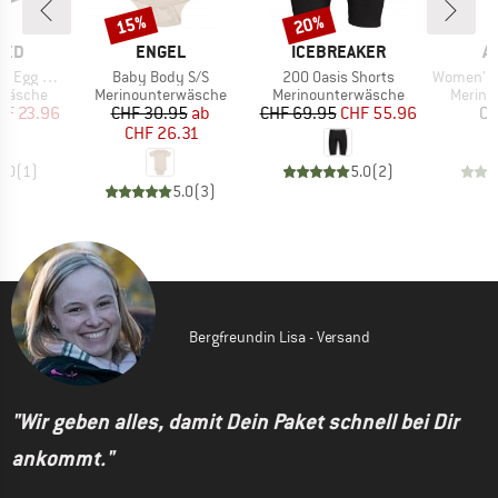
15%
20%
Rabatt
Rabatt
MARKE
MARKE
M
TED
ENGEL
ICEBREAKER
A
Artikel
Artikel
Artikel
Egg Plant
Baby Body S/S
200 Oasis Shorts
Women's Boul
ppe
Produktgruppe
Produktgruppe
Produk
rwäsche
Merinounterwäsche
Merinounterwäsche
Merino
eis
duzierter Preis
Preis
reduzierter Preis
Preis
reduzierter Preis
HF 23.96
CHF 30.95
ab
CHF 69.95
CHF 55.96
CH
CHF 26.31
5.0
(
1
)
5.0
(
2
)
5.0
(
3
)
Bergfreundin Lisa - Versand
"Wir geben alles, damit Dein Paket schnell bei Dir
ankommt."