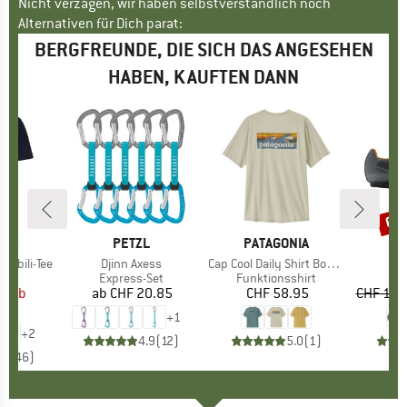
Nicht verzagen, wir haben selbstverständlich noch
Alternativen für Dich parat:
BERGFREUNDE, DIE SICH DAS ANGESEHEN
HABEN, KAUFTEN DANN
60
Raba
NIA
MARKE
PETZL
MARKE
PATAGONIA
sibili-Tee
Artikel
Djinn Axess
Artikel
Cap Cool Daily Shirt Boardshort Logo
Ar
Al
uktgruppe
t
Produktgruppe
Express-Set
Produktgruppe
Funktionsshirt
Pr
Ve
95
eis
duzierter Preis
ab
ab
CHF 20.85
Preis
CHF 58.95
Preis
CHF 194
.27
+
1
+
2
4.9
(
12
)
5.0
(
1
)
.6
(
46
)