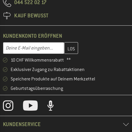
044 522 02 17
KAUF BEWUSST
KUNDENKONTO ERÖFFNEN
Gib hier deine E-Mail-Adresse ein und erstelle im nächsten Schri
E-Mail-Adresse
10 CHF Willkommensrabatt **
Exklusiver Zugang zu Rabattaktionen
Speichere Produkte auf Deinem Merkzettel
Geburtstagsüberraschung
KUNDENSERVICE