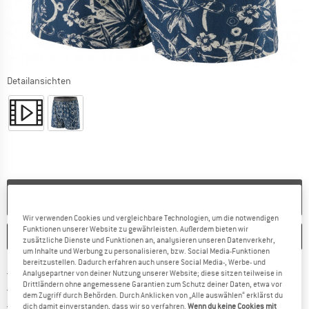
Detailansichten
NICHT MEHR LIEFERBAR
Wir verwenden Cookies und vergleichbare Technologien, um die notwendigen
Funktionen unserer Website zu gewährleisten. Außerdem bieten wir
MERKEN
VERGLEICHEN
zusätzliche Dienste und Funktionen an, analysieren unseren Datenverkehr,
um Inhalte und Werbung zu personalisieren, bzw. Social Media-Funktionen
bereitzustellen. Dadurch erfahren auch unsere Social Media-, Werbe- und
Finde mehr Informationen zu den Ver
Portofrei ab CHF 100 (CH)
Analysepartner von deiner Nutzung unserer Website; diese sitzen teilweise in
Drittländern ohne angemessene Garantien zum Schutz deiner Daten, etwa vor
Gehe hier zu den Rückgabe-Richtlinie
100 Tage Rückgaberecht
dem Zugriff durch Behörden. Durch Anklicken von „Alle auswählen“ erklärst du
Finde die Zahlungs-Infos hier! Öffnet sich 
Kauf auf Rechnung
dich damit einverstanden, dass wir so verfahren.
Wenn du keine Cookies mit