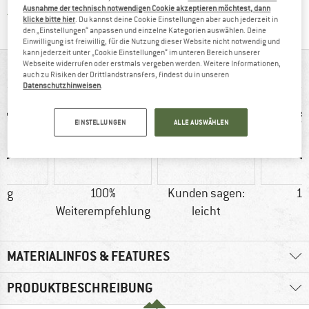
Ausnahme der technisch notwendigen Cookie akzeptieren möchtest, dann
Finde alle Infos hier!
Trusted Shops Käuferschutz
klicke bitte hier
. Du kannst deine Cookie Einstellungen aber auch jederzeit in
den „Einstellungen“ anpassen und einzelne Kategorien auswählen. Deine
Einwilligung ist freiwillig, für die Nutzung dieser Website nicht notwendig und
kann jederzeit unter „Cookie Einstellungen“ im unteren Bereich unserer
Webseite widerrufen oder erstmals vergeben werden. Weitere Informationen,
AUF EINEN BLICK
auch zu Risiken der Drittlandstransfers, findest du in unseren
Datenschutzhinweisen
.
EINSTELLUNGEN
ALLE AUSWÄHLEN
2 g
100%
Kunden sagen:
12
Weiterempfehlung
leicht
MATERIALINFOS & FEATURES
PRODUKTBESCHREIBUNG