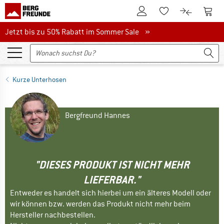
Zum Kundenkonto
Zum 
Zum Merkzettel.
Zum Produk
Jetzt bis zu 50% Rabatt im Sommer Sale
Jetzt bis zu 50% Rabatt im Sommer Sale »
Kurze Unterhosen
Bergfreund Hannes
"DIESES PRODUKT IST NICHT MEHR
LIEFERBAR."
Entweder es handelt sich hierbei um ein älteres Modell oder
wir können bzw. werden das Produkt nicht mehr beim
Hersteller nachbestellen.