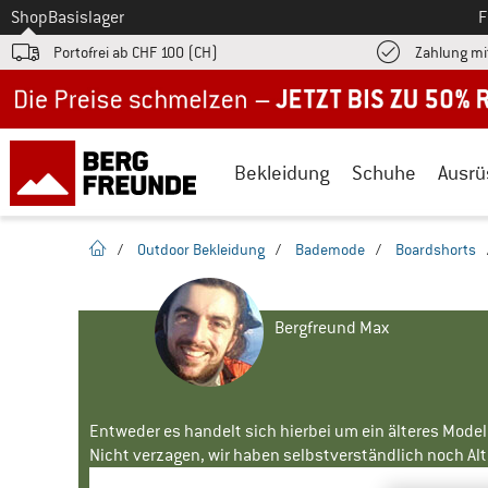
Zum
Shop
Basislager
F
Portofrei ab CHF 100 (CH)
Zahlung mi
Jetzt bis zu 50% Rabatt im Sommer Sale
Bekleidung
Schuhe
Ausrü
Startseite
/
Outdoor Bekleidung
/
Bademode
/
Boardshorts
Bergfreund Max
Entweder es handelt sich hierbei um ein älteres Mode
Nicht verzagen, wir haben selbstverständlich noch Alte