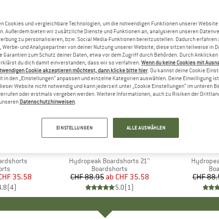
n Cookies und vergleichbare Technologien, um die notwendigen Funktionen unserer Website
n. Außerdem bieten wir zusätzliche Dienste und Funktionen an, analysieren unseren Datenv
Werbung zu personalisieren, bzw. Social Media-Funktionen bereitzustellen. Dadurch erfahren
, Werbe- und Analysepartner von deiner Nutzung unserer Website; diese sitzen teilweise in D
Garantien zum Schutz deiner Daten, etwa vor dem Zugriff durch Behörden. Durch Anklicken 
rklärst du dich damit einverstanden, dass wir so verfahren.
Wenn du keine Cookies mit Ausn
twendigen Cookie akzeptieren möchtest, dann klicke bitte hier
. Du kannst deine Cookie Eins
t in den „Einstellungen“ anpassen und einzelne Kategorien auswählen. Deine Einwilligung ist f
dieser Website nicht notwendig und kann jederzeit unter „Cookie Einstellungen“ im unteren B
errufen oder erstmals vergeben werden. Weitere Informationen, auch zu Risiken der Drittlan
n unseren
Datenschutzhinweisen
.
bis 60%
22%
Rabatt
Rabatt
EINSTELLUNGEN
ALLE AUSWÄHLEN
+
6
NIA
MARKE
PATAGONIA
MA
PA
ardshorts
Artikel
Hydropeak Boardshorts 21''
Artikel
Hydropea
gruppe
orts
Produktgruppe
Boardshorts
Pro
Boa
eis
duzierter Preis
CHF 35.58
CHF 88.95
ab
Preis
reduzierter Preis
CHF 35.58
CHF 88.
4.8
(
4
)
5.0
(
1
)