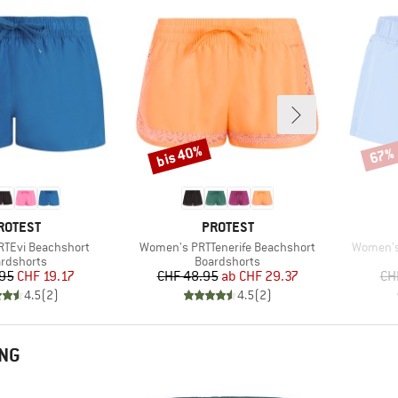
bis 40%
67%
Rabatt
Rabat
ARKE
MARKE
ROTEST
PROTEST
Artikel
Artikel
TEvi Beachshort
Women's PRTTenerife Beachshort
Women's
duktgruppe
Produktgruppe
rdshorts
Boardshorts
Preis
reduzierter Preis
Preis
reduzierter Preis
.95
CHF 19.17
CHF 48.95
ab
CHF 29.37
CH
4.5
(
2
)
4.5
(
2
)
NG