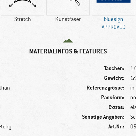
Stretch
Kunstfaser
bluesign
APPROVED
MATERIALINFOS & FEATURES
Taschen:
1 
Gewicht:
17
Referenzgrösse:
sthan
in
Passform:
no
Extras:
el
Sonstige Angaben:
Sc
Art.Nr.:
etchy
05