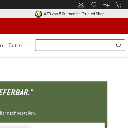
Zum Kundenkonto
Zum 
Zum Merkzettel.
Zum Produk
ier zu den Rückgabe-Richtlinien Öffnet sich in einer Infobox
Finde alle In
4.79 von 5 Sternen
bei Trusted Shops
n
Outlet
IEFERBAR."
ller nachbestellen.