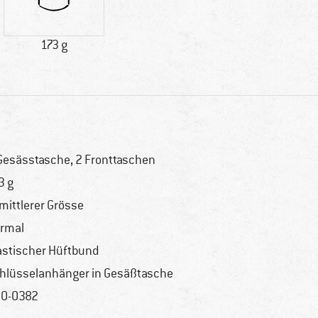
173 g
Gesässtasche, 2 Fronttaschen
3 g
 mittlerer Grösse
rmal
astischer Hüftbund
hlüsselanhänger in Gesäßtasche
0-0382