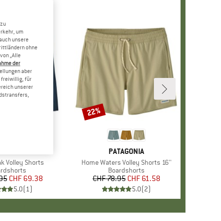
 zu
erkehr, um
 auch unsere
rittländern ohne
von „Alle
ahme der
tellungen aber
reiwillig, für
ereich unserer
dstransfers,
22%
Rabatt
+
1
RKE
TAGONIA
MARKE
PATAGONIA
k Volley Shorts
Artikel
Home Waters Volley Shorts 16''
duktgruppe
rdshorts
Produktgruppe
Boardshorts
95
Preis
reduzierter Preis
CHF 69.38
CHF 78.95
Preis
reduzierter Preis
CHF 61.58
5.0
(
1
)
5.0
(
2
)