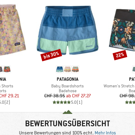
bis 30%
22%
Rabatt
Rabatt
MARKE
MA
NIA
PATAGONIA
PA
Artikel
Artikel
s Shorts
Baby Boardshorts
Women's Stretch 
gruppe
Produktgruppe
Pro
orts
Badehose
Boa
eis
duzierter Preis
Preis
reduzierter Preis
CHF 29.21
CHF 38.95
ab
CHF 27.27
CHF 98
5.0
(
2
)
5.0
(
1
)
BEWERTUNGSÜBERSICHT
Unsere Bewertungen sind 100% echt.
Mehr Infos