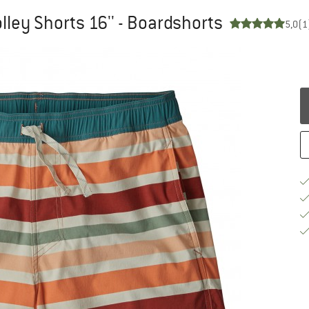
lley Shorts 16'' - Boardshorts
5,0
(1