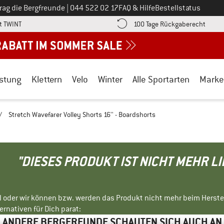
Ruf uns an unter
rag die Bergfreunde
|
044 522 02 17
FAQ & Hilfe
Bestellstatus
Finde die Zahlungs-Infos hier! Öffnet sich in einer Infobox
Gehe h
t TWINT
100 Tage Rückgaberecht
stung
Klettern
Velo
Winter
Alle Sportarten
Marke
/
Stretch Wavefarer Volley Shorts 16'' - Boardshorts
"DIESES PRODUKT IST NICHT MEHR L
ll oder wir können bzw. werden das Produkt nicht mehr beim Herste
rnativen für Dich parat:
ANDERE BERGFREUNDE SCHAUTEN SICH AUCH AN