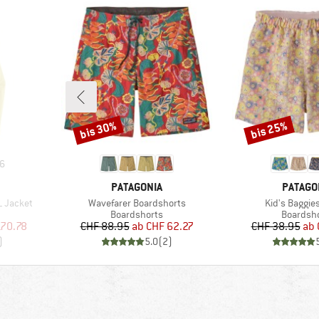
bis 30%
bis 25%
Rabatt
Rabatt
6
MARKE
MARKE
PATAGONIA
PATAGO
Artikel
Artikel
L Jacket
Wavefarer Boardshorts
Kid's Baggie
pe
Produktgruppe
Produkt
Boardshorts
Boardsh
rter Preis
Preis
reduzierter Preis
Pr
re
170.78
CHF 88.95
ab
CHF 62.27
CHF 38.95
ab
)
5.0
(
2
)