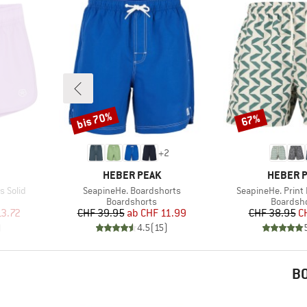
bis 70%
67%
Rabatt
Rabatt
+
2
MARKE
MARKE
HEBER PEAK
HEBER 
Artikel
Artikel
s Solid
SeapineHe. Boardshorts
SeapineHe. Print
e
Produktgruppe
Produkt
Boardshorts
Boardsh
rter Preis
Preis
reduzierter Preis
Pr
re
13.72
CHF 39.95
ab
CHF 11.99
CHF 38.95
C
)
4.5
(
15
)
B