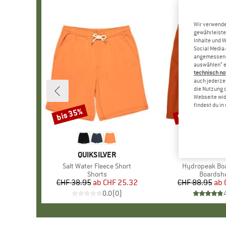
Wir verwende
gewährleiste
Inhalte und 
Social Media-
angemessene 
auswählen“ e
technisch no
auch jederzei
die Nutzung 
Webseite wid
findest du i
bis 35%
bis 60%
Rabatt
Rabatt
MARKE
QUIKSILVER
MARKE
PATAGO
Artikel
Salt Water Fleece Short
Artikel
Hydropeak Bo
Produktgruppe
Shorts
Produkt
Boardsh
CHF 38.95
ab
Preis
reduzierter Preis
CHF 25.32
CHF 88.95
ab
Pr
re
0.0
(
0
)