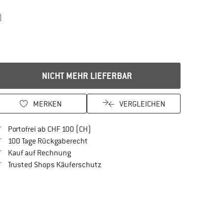
)
NICHT MEHR LIEFERBAR
MERKEN
VERGLEICHEN
Finde mehr Informationen zu den Versan
Portofrei ab CHF 100 (CH)
Gehe hier zu den Rückgabe-Richtlinien Öf
100 Tage Rückgaberecht
Finde die Zahlungs-Infos hier! Öffnet sich in 
Kauf auf Rechnung
Finde alle Infos hier!
Trusted Shops Käuferschutz