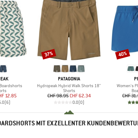
37%
40%
Rabatt
Rabatt
MARKE
M
PEAK
PATAGONIA
P
Artikel
Artikel
 Boardshorts
Hydropeak Hybrid Walk Shorts 18''
Women's PR
gruppe
Produktgruppe
Pro
orts
Shorts
Boa
eis
duzierter Preis
Preis
reduzierter Preis
HF 12.85
CHF 98.95
CHF 62.34
CHF 31
5.0
(
6
)
0.0
(
0
)
OARDSHORTS MIT EXZELLENTER KUNDENBEWERTU