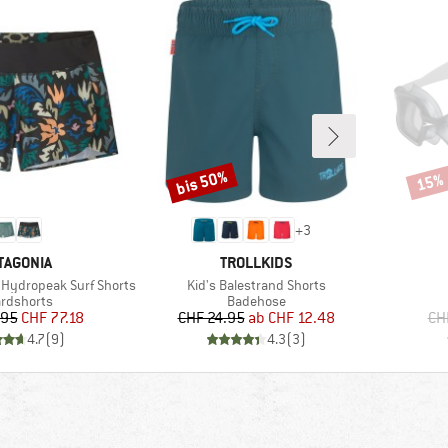
bis 50%
15%
Rabatt
Rabat
+
3
RKE
MARKE
TAGONIA
TROLLKIDS
Artikel
Hydropeak Surf Shorts
Kid's Balestrand Shorts
duktgruppe
Produktgruppe
rdshorts
Badehose
Preis
reduzierter Preis
Preis
reduzierter Preis
.95
CHF 77.18
CHF 24.95
ab
CHF 12.48
CH
4.7
(
9
)
4.3
(
3
)