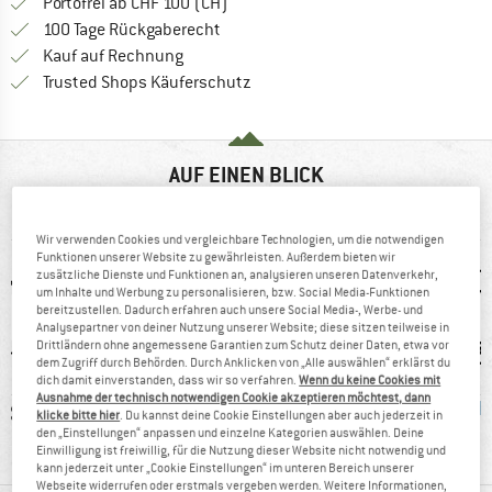
Finde mehr Informationen zu den Ver
Portofrei ab CHF 100 (CH)
Gehe hier zu den Rückgabe-Richtlinie
100 Tage Rückgaberecht
Finde die Zahlungs-Infos hier! Öffnet sich 
Kauf auf Rechnung
Finde alle Infos hier!
Trusted Shops Käuferschutz
AUF EINEN BLICK
Lässige Shorts aus nachhaltigem Material
Wir verwenden Cookies und vergleichbare Technologien, um die notwendigen
Funktionen unserer Website zu gewährleisten. Außerdem bieten wir
zusätzliche Dienste und Funktionen an, analysieren unseren Datenverkehr,
um Inhalte und Werbung zu personalisieren, bzw. Social Media-Funktionen
bereitzustellen. Dadurch erfahren auch unsere Social Media-, Werbe- und
Analysepartner von deiner Nutzung unserer Website; diese sitzen teilweise in
Drittländern ohne angemessene Garantien zum Schutz deiner Daten, etwa vor
dem Zugriff durch Behörden. Durch Anklicken von „Alle auswählen“ erklärst du
dich damit einverstanden, dass wir so verfahren.
Wenn du keine Cookies mit
Ausnahme der technisch notwendigen Cookie akzeptieren möchtest, dann
1 g
100%
Stretch
PFC-/P
klicke bitte hier
. Du kannst deine Cookie Einstellungen aber auch jederzeit in
den „Einstellungen“ anpassen und einzelne Kategorien auswählen. Deine
Weiterempfehlung
Einwilligung ist freiwillig, für die Nutzung dieser Website nicht notwendig und
kann jederzeit unter „Cookie Einstellungen“ im unteren Bereich unserer
Webseite widerrufen oder erstmals vergeben werden. Weitere Informationen,