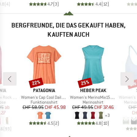
3.8
(
4
)
4.7
(
3
)
4.4
(
12
)
BERGFREUNDE, DIE DAS GEKAUFT HABEN,
KAUFTEN AUCH
bis
22%
25%
Rabatt
Rabatt
Raba
MARKE
MARKE
NIA
PATAGONIA
HEBER PEAK
Artikel
Artikel
Artikel
ck Pants
Women's Cap Cool Daily Shirt Mother Rays
Women's MerinoMix150 PineconeHe. Loose Tank
Women's Merino
gruppe
Produktgruppe
Produktgruppe
Produk
ose
Funktionsshirt
Merinoshirt
Merino
eis
duzierter Preis
Preis
reduzierter Preis
Preis
reduzierter Preis
95
ab
CHF 58.95
CHF 45.98
CHF 49.95
CHF 37.46
CHF
.27
CH
+
3
4.5
(
2
)
4.8
(
10
)
.6
(
93
)