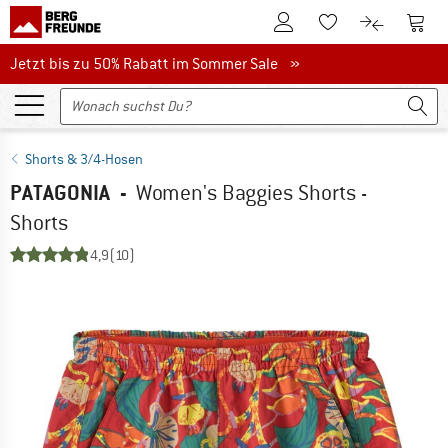
Zum Kundenkonto
Zum 
Zum Merkzettel.
Zum Produk
Jetzt bis zu 50% Rabatt im Sommer Sale
Jetzt bis zu 50% Rabatt im Sommer Sale »
Shorts & 3/4-Hosen
PATAGONIA
-
Women's Baggies Shorts -
Shorts
4,9
(10)