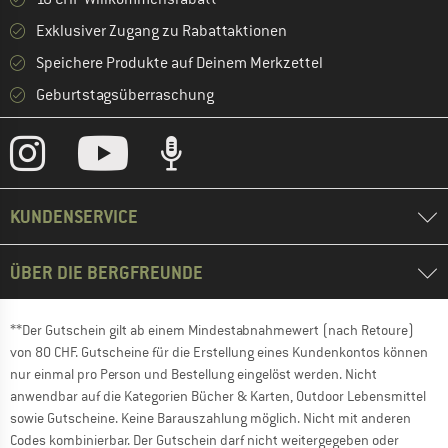
Exklusiver Zugang zu Rabattaktionen
Speichere Produkte auf Deinem Merkzettel
Geburtstagsüberraschung
KUNDENSERVICE
ÜBER DIE BERGFREUNDE
**Der Gutschein gilt ab einem Mindestabnahmewert (nach Retoure)
von 80 CHF. Gutscheine für die Erstellung eines Kundenkontos können
nur einmal pro Person und Bestellung eingelöst werden. Nicht
anwendbar auf die Kategorien Bücher & Karten, Outdoor Lebensmittel
sowie Gutscheine. Keine Barauszahlung möglich. Nicht mit anderen
Codes kombinierbar. Der Gutschein darf nicht weitergegeben oder