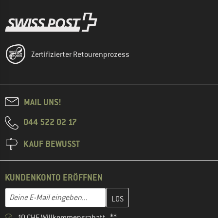
Zertifizierter Retourenprozess
MAIL UNS!
044 522 02 17
KAUF BEWUSST
KUNDENKONTO ERÖFFNEN
Gib hier deine E-Mail-Adresse ein und erstelle im nächsten Schri
E-Mail-Adresse
10 CHF Willkommensrabatt **