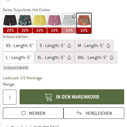
Farbe:
Tropiclimb: Hot Ember
22%
22%
22%
22%
22%
22%
Grösse wählen:
XS - Length: 5''
S - Length: 5''
M - Length: 5''
L - Length: 5''
XL - Length: 5''
XXL - Length: 5''
Grössentabelle
Der Link öffnet sich in einer Infobox und beinhaltet
Lieferzeit: 3-5 Werktage
Menge:
IN DEN WARENKORB
MERKEN
VERGLEICHEN