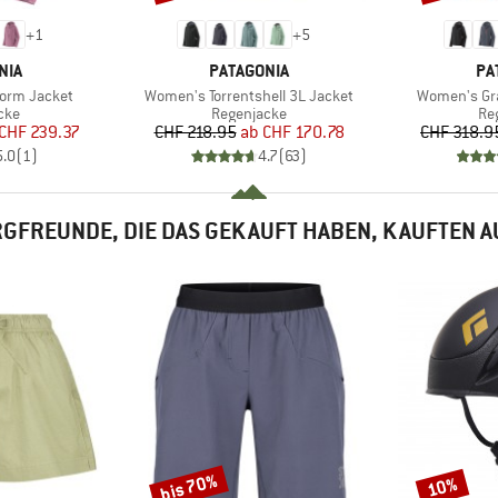
+
1
+
5
MARKE
MA
NIA
PATAGONIA
PA
Artikel
Artikel
orm Jacket
Women's Torrentshell 3L Jacket
Women's Gra
gruppe
Produktgruppe
Pr
cke
Regenjacke
Re
eis
duzierter Preis
Preis
reduzierter Preis
CHF 239.37
CHF 218.95
ab
CHF 170.78
CHF 318.9
5.0
(
1
)
4.7
(
63
)
GFREUNDE, DIE DAS GEKAUFT HABEN, KAUFTEN 
bis 70%
10%
Rabatt
Rabatt