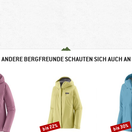
ANDERE BERGFREUNDE SCHAUTEN SICH AUCH AN
bis 22%
bis 30%
Rabatt
Rabatt