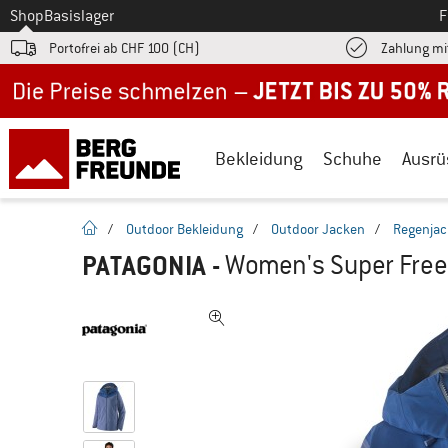
Zum
Shop
Basislager
F
Portofrei ab CHF 100 (CH)
Zahlung mi
Jetzt bis zu 50% Rabatt im Sommer Sale
Bekleidung
Schuhe
Ausrü
Startseite
/
Outdoor Bekleidung
/
Outdoor Jacken
/
Regenja
PATAGONIA
-
Women's Super Free 