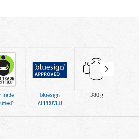
n
r Trade
bluesign
380 g
GO
tified™
APPROVED