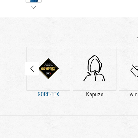
80 g
GORE-TEX
Kapuze
win