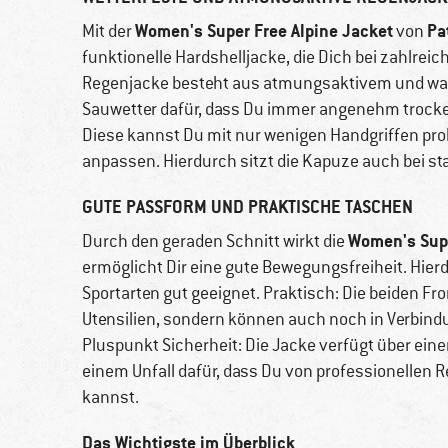
Women's Super Free Alpine Jacket
Pa
Mit der
von
funktionelle Hardshelljacke, die Dich bei zahlrei
Regenjacke besteht aus atmungsaktivem und wass
Sauwetter dafür, dass Du immer angenehm trocken 
Diese kannst Du mit nur wenigen Handgriffen pr
anpassen. Hierdurch sitzt die Kapuze auch bei s
GUTE PASSFORM UND PRAKTISCHE TASCHEN
Women's Supe
Durch den geraden Schnitt wirkt die
ermöglicht Dir eine gute Bewegungsfreiheit. Hier
Sportarten gut geeignet. Praktisch: Die beiden Fro
Utensilien, sondern können auch noch in Verbind
Pluspunkt Sicherheit: Die Jacke verfügt über einen
einem Unfall dafür, dass Du von professionellen 
kannst.
Das Wichtigste im Überblick