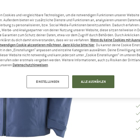
n Cookies und vergleichbare Technologien, um die notwendigen Funktionen unserer Website
Gr
n. Außerdem bieten wir zusätzliche Dienste und Funktionen an, analysieren unseren Datenv
Werbung zu personalisieren, bzw. Social Media-Funktionen bereitzustellen. Dadurch erfahren
, Werbe- und Analysepartner von deiner Nutzung unserer Website; diese sitzen teilweise in D
Garantien zum Schutz deiner Daten, etwa vor dem Zugriff durch Behörden. Durch Anklicken 
G
rklärst du dich damit einverstanden, dass wir so verfahren.
Wenn du keine Cookies mit Ausn
twendigen Cookie akzeptieren möchtest, dann klicke bitte hier
. Du kannst deine Cookie Eins
Li
t in den „Einstellungen“ anpassen und einzelne Kategorien auswählen. Deine Einwilligung ist f
dieser Website nicht notwendig und kann jederzeit unter „Cookie Einstellungen“ im unteren B
M
errufen oder erstmals vergeben werden. Weitere Informationen, auch zu Risiken der Drittlan
n unseren
Datenschutzhinweisen
.
EINSTELLUNGEN
ALLE AUSWÄHLEN