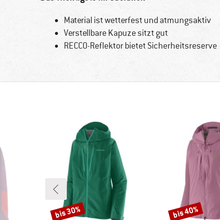
Material ist wetterfest und atmungsaktiv
Verstellbare Kapuze sitzt gut
RECCO-Reflektor bietet Sicherheitsreserve
bis 30%
bis 40%
Rabatt
Rabatt