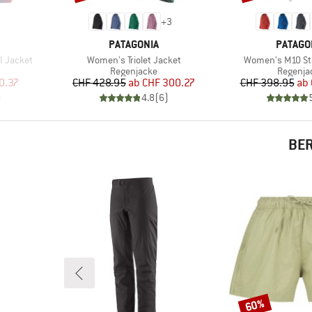
+
3
MARKE
MARKE
PATAGONIA
PATAGO
Artikel
Artikel
I Jacket
Women's Triolet Jacket
Women's M10 St
pe
Produktgruppe
Produkt
Regenjacke
Regenja
rter Preis
Preis
reduzierter Preis
Pr
re
0.37
CHF 428.95
ab
CHF 300.27
CHF 398.95
ab
)
4.8
(
6
)
BER
60%
Rabatt