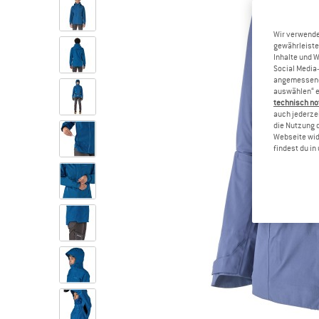
Wir verwende
gewährleiste
Inhalte und 
Social Media-
angemessene 
auswählen“ e
technisch no
auch jederzei
die Nutzung 
Webseite wid
findest du i