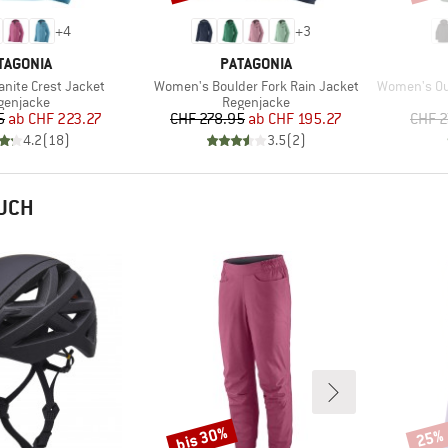
+
4
+
3
RKE
MARKE
TAGONIA
PATAGONIA
Artikel
Artikel
nite Crest Jacket
Women's Boulder Fork Rain Jacket
Women's Ou
oduktgruppe
Produktgruppe
genjacke
Regenjacke
Preis
reduzierter Preis
Preis
reduzierter Preis
5
ab
CHF 223.27
CHF 278.95
ab
CHF 195.27
CHF 2
4.2
(
18
)
3.5
(
2
)
AUCH
bis 30%
25%
Rabatt
Rabat