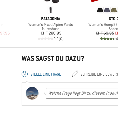
MARKE
MAR
PATAGONIA
STOI
Artikel
Artikel
,5 mm
Women's Mixed Alpine Pants
Women's Hemp53 
pe
Produktgruppe
Produ
Tourenhose
Short
rter Preis
Preis
Pr
re
197.96
CHF 288.95
CHF 69.95
C
)
0.0
(
0
)
4
WAS SAGST DU DAZU?
STELLE EINE FRAGE
SCHREIBE EINE BEWER