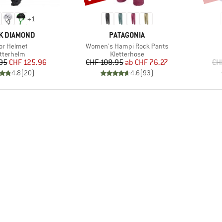
+
1
E
MARKE
K DIAMOND
PATAGONIA
kel
Artikel
or Helmet
Women's Hampi Rock Pants
oduktgruppe
Produktgruppe
etterhelm
Kletterhose
Preis
reduzierter Preis
Preis
reduzierter Preis
95
CHF 125.96
CHF 108.95
ab
CHF 76.27
CH
4.8
(
20
)
4.6
(
93
)