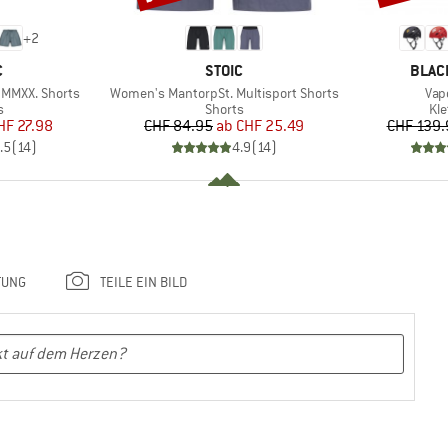
+
2
KE
MARKE
MARK
C
STOIC
BLAC
Artikel
Arti
MMXX. Shorts
Women's MantorpSt. Multisport Shorts
Vap
ktgruppe
Produktgruppe
Pr
s
Shorts
Kl
eis
duzierter Preis
Preis
reduzierter Preis
HF 27.98
CHF 84.95
ab
CHF 25.49
CHF 139.
.5
(
14
)
4.9
(
14
)
TUNG
TEILE EIN BILD