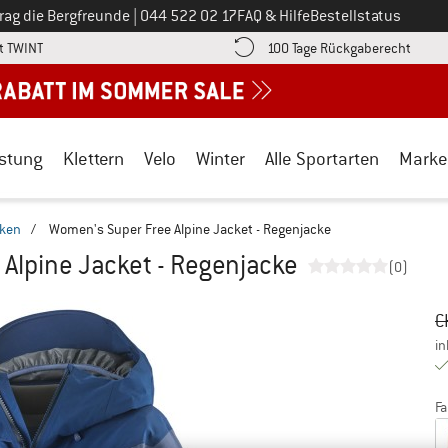
Ruf uns an unter
rag die Bergfreunde
|
044 522 02 17
FAQ & Hilfe
Bestellstatus
Finde die Zahlungs-Infos hier! Öffnet sich in einer Infobox
Gehe h
t TWINT
100 Tage Rückgaberecht
stung
Klettern
Velo
Winter
Alle Sportarten
Marke
cken
/
Women's Super Free Alpine Jacket - Regenjacke
Alpine Jacket - Regenjacke
(0)
Ur
Pr
C
in
Fa