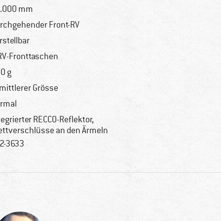
8.000 mm
rchgehender Front-RV
rstellbar
RV-Fronttaschen
0 g
 mittlerer Grösse
rmal
tegrierter RECCO-Reflektor,
ettverschlüsse an den Ärmeln
2-3633