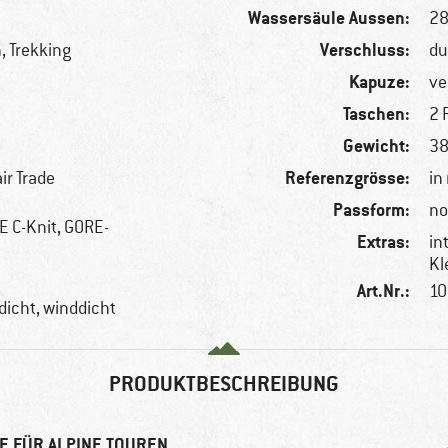
Wassersäule Aussen:
2
Verschluss:
, Trekking
du
Kapuze:
ve
Taschen:
2 
Gewicht:
38
Referenzgrösse:
ir Trade
in
Passform:
no
 C-Knit, GORE-
Extras:
in
Kl
Art.Nr.:
10
icht, winddicht
PRODUKTBESCHREIBUNG
E FÜR ALPINE TOUREN