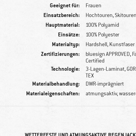
Geeignet für:
Frauen
Einsatzbereich:
Hochtouren, Skitouren
Hauptmaterial:
100% Polyamid
Einsätze:
100% Polyester
Materialtyp:
Hardshell, Kunstfaser
Zertifizierungen:
bluesign APPROVED, Fa
Certified
Technologie:
3-Lagen-Laminat, GORE
TEX
Materialbehandlung:
DWR-imprägniert
Materialeigenschaften:
atmungsaktiv, wasserd
WETTERFESTE UND ATMUNGSAKTIVE REGENJACK