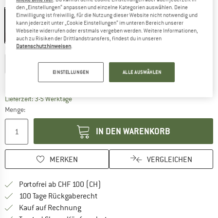
Farbe:
Avid Beige
den „Einstellungen“ anpassen und einzelne Kategorien auswählen. Deine
Einwilligung ist freiwillig, für die Nutzung dieser Website nicht notwendig und
kann jederzeit unter „Cookie Einstellungen“ im unteren Bereich unserer
Webseite widerrufen oder erstmals vergeben werden. Weitere Informationen,
15%
15%
15%
auch zu Risiken der Drittlandstransfers, findest du in unseren
Datenschutzhinweisen
.
Grösse wählen:
S
M
L
XL
XXL
EINSTELLUNGEN
ALLE AUSWÄHLEN
Grössentabelle
Der Link öffnet sich in einer Infobox und beinhaltet
Lieferzeit: 3-5 Werktage
Menge:
IN DEN WARENKORB
MERKEN
VERGLEICHEN
Finde mehr Informationen zu den Ver
Portofrei ab CHF 100 (CH)
Gehe hier zu den Rückgabe-Richtlinie
100 Tage Rückgaberecht
Finde die Zahlungs-Infos hier! Öffnet sich 
Kauf auf Rechnung