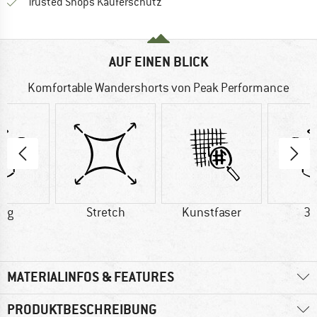
Finde alle Infos hier!
Trusted Shops Käuferschutz
AUF EINEN BLICK
Komfortable Wandershorts von Peak Performance
0 g
Stretch
Kunstfaser
35
MATERIALINFOS & FEATURES
PRODUKTBESCHREIBUNG