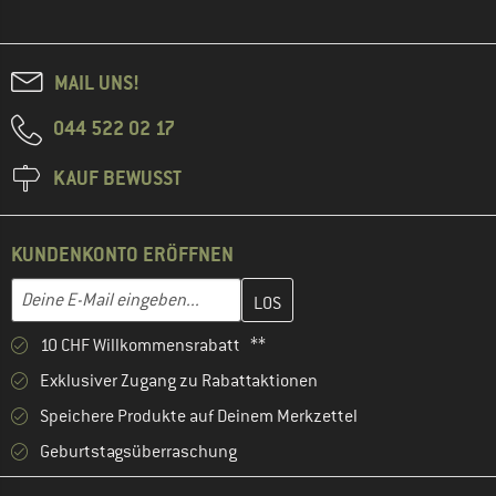
MAIL UNS!
044 522 02 17
KAUF BEWUSST
KUNDENKONTO ERÖFFNEN
Gib hier deine E-Mail-Adresse ein und erstelle im nächsten Schri
E-Mail-Adresse
10 CHF Willkommensrabatt **
Exklusiver Zugang zu Rabattaktionen
Speichere Produkte auf Deinem Merkzettel
Geburtstagsüberraschung