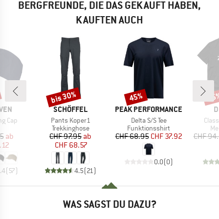
BERGFREUNDE, DIE DAS GEKAUFT HABEN,
KAUFTEN AUCH
bis 30%
45%
25
Rabatt
Rabatt
Raba
MARKE
MARKE
M
ÄVEN
SCHÖFFEL
PEAK PERFORMANCE
D
Artikel
Artikel
Artike
ing Cap
Pants Koper1
Delta S/S Tee
Class
uktgruppe
Produktgruppe
Produktgruppe
Pr
Trekkinghose
Funktionsshirt
Me
eis
duzierter Preis
Preis
reduzierter Preis
Preis
reduzierter Preis
95
ab
CHF 97.95
ab
CHF 68.95
CHF 37.92
CHF 94
.12
CHF 68.57
0.0
(
0
)
.4
(
57
)
4.5
(
21
)
WAS SAGST DU DAZU?