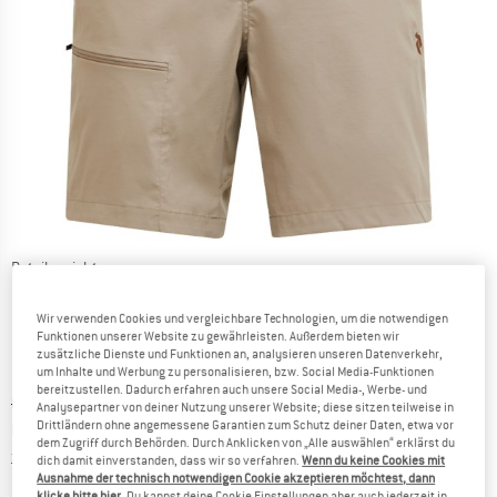
Detailansichten
Wir verwenden Cookies und vergleichbare Technologien, um die notwendigen
Funktionen unserer Website zu gewährleisten. Außerdem bieten wir
zusätzliche Dienste und Funktionen an, analysieren unseren Datenverkehr,
um Inhalte und Werbung zu personalisieren, bzw. Social Media-Funktionen
bereitzustellen. Dadurch erfahren auch unsere Social Media-, Werbe- und
Ursprünglicher Preis :
Preis:
CHF
109.95
Analysepartner von deiner Nutzung unserer Website; diese sitzen teilweise in
Drittländern ohne angemessene Garantien zum Schutz deiner Daten, etwa vor
CHF
93.46
inkl. MwSt., zollfreie Lieferung
dem Zugriff durch Behörden. Durch Anklicken von „Alle auswählen“ erklärst du
Informationen zu den Versandkosten. Öffnet sich in ei
zzgl. Versandkosten
dich damit einverstanden, dass wir so verfahren.
Wenn du keine Cookies mit
Ausnahme der technisch notwendigen Cookie akzeptieren möchtest, dann
klicke bitte hier
. Du kannst deine Cookie Einstellungen aber auch jederzeit in