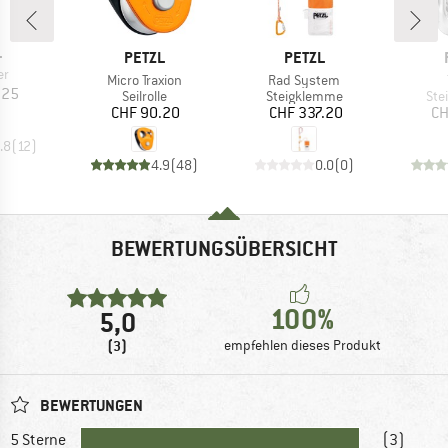
KE
L
MARKE
MARKE
PETZL
PETZL
er
Artikel
Artikel
Micro Traxion
Rad System
eis
.25
Produktgruppe
Produktgruppe
Pro
Seilrolle
Steigklemme
Ste
Preis
Preis
CHF 90.20
CHF 337.20
CH
.8
(
12
)
4.9
(
48
)
0.0
(
0
)
BEWERTUNGSÜBERSICHT
100%
5,0
(3)
empfehlen dieses Produkt
BEWERTUNGEN
5 Sterne
(3)