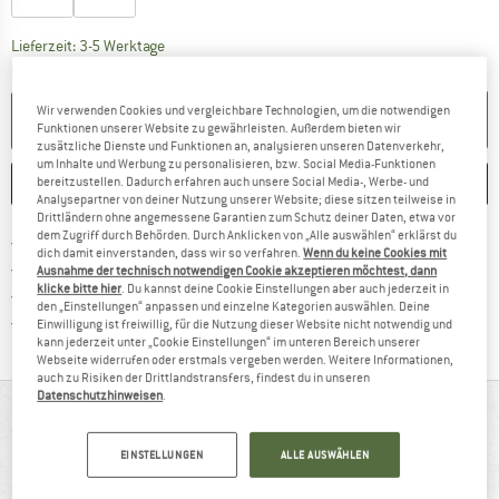
Der Link öffnet sich in einer Infobox und beinhaltet
Lieferzeit: 3-5 Werktage
Menge:
Wir verwenden Cookies und vergleichbare Technologien, um die notwendigen
IN DEN WARENKORB
Funktionen unserer Website zu gewährleisten. Außerdem bieten wir
zusätzliche Dienste und Funktionen an, analysieren unseren Datenverkehr,
um Inhalte und Werbung zu personalisieren, bzw. Social Media-Funktionen
MERKEN
VERGLEICHEN
bereitzustellen. Dadurch erfahren auch unsere Social Media-, Werbe- und
Analysepartner von deiner Nutzung unserer Website; diese sitzen teilweise in
Drittländern ohne angemessene Garantien zum Schutz deiner Daten, etwa vor
dem Zugriff durch Behörden. Durch Anklicken von „Alle auswählen“ erklärst du
Finde mehr Informationen zu den Ver
Portofrei ab CHF 100 (CH)
dich damit einverstanden, dass wir so verfahren.
Wenn du keine Cookies mit
Gehe hier zu den Rückgabe-Richtlinie
100 Tage Rückgaberecht
Ausnahme der technisch notwendigen Cookie akzeptieren möchtest, dann
klicke bitte hier
. Du kannst deine Cookie Einstellungen aber auch jederzeit in
Finde die Zahlungs-Infos hier! Öffnet sich 
Kauf auf Rechnung
den „Einstellungen“ anpassen und einzelne Kategorien auswählen. Deine
Finde alle Infos hier!
Trusted Shops Käuferschutz
Einwilligung ist freiwillig, für die Nutzung dieser Website nicht notwendig und
kann jederzeit unter „Cookie Einstellungen“ im unteren Bereich unserer
Webseite widerrufen oder erstmals vergeben werden. Weitere Informationen,
auch zu Risiken der Drittlandstransfers, findest du in unseren
Datenschutzhinweisen
.
AUF EINEN BLICK
Reepschnur zur Spaltenbergung, zum Abseilen und
EINSTELLUNGEN
ALLE AUSWÄHLEN
Anseilen am Gletscher