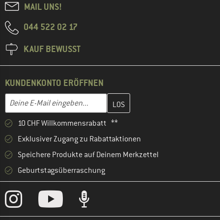
MAIL UNS!
044 522 02 17
KAUF BEWUSST
KUNDENKONTO ERÖFFNEN
Gib hier deine E-Mail-Adresse ein und erstelle im nächsten Schri
E-Mail-Adresse
10 CHF Willkommensrabatt **
Exklusiver Zugang zu Rabattaktionen
Speichere Produkte auf Deinem Merkzettel
Geburtstagsüberraschung