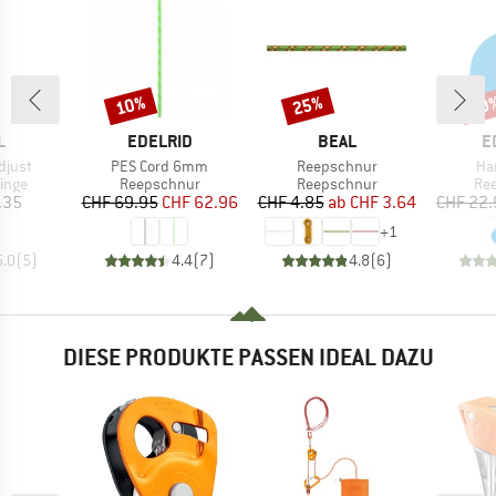
10%
25%
10
Rabatt
Rabatt
Raba
E
MARKE
MARKE
M
L
EDELRID
BEAL
E
Artikel
Artikel
Art
djust
PES Cord 6mm
Reepschnur
Ha
ruppe
Produktgruppe
Produktgruppe
Pro
inge
Reepschnur
Reepschnur
Re
eis
Preis
reduzierter Preis
Preis
reduzierter Preis
.35
CHF 69.95
CHF 62.96
CHF 4.85
ab
CHF 3.64
CHF 22.
+
1
5.0
(
5
)
4.4
(
7
)
4.8
(
6
)
DIESE PRODUKTE PASSEN IDEAL DAZU