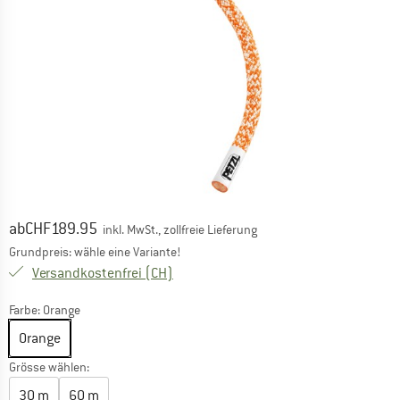
Preis:
ab
CHF
189.95
inkl. MwSt., zollfreie Lieferung
Grundpreis: wähle eine Variante!
Schweiz. Informationen zu den Versand
Versandkostenfrei
(CH)
Farbe:
Orange
Orange
Grösse wählen:
30 m
60 m