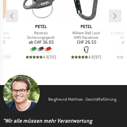
E
MARKE
MARKE
L
PETZL
PETZL
Artikel
Artikel
Artikel
-Lock
Reverso
William Ball-Lock
11mm Dyneem
ppe
Produktgruppe
Produktgruppe
Pro
abiner
Sicherungsgerät
HMS-Karabiner
Ban
eis
Preis
Preis
.00
ab
CHF 36.05
CHF 26.55
ab
.8
(
30
)
4.9
(
55
)
4.9
(
97
)
Bergfreund Matthias - Geschäftsführung
"Wir alle müssen mehr Verantwortung