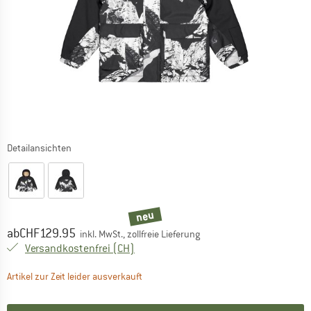
Detailansichten
neu
Preis:
ab
CHF
129.95
inkl. MwSt., zollfreie Lieferung
Schweiz. Informationen zu den Versand
Versandkostenfrei
(CH)
Der Link öffnet sich in einer Infobox und 
Artikel zur Zeit leider ausverkauft