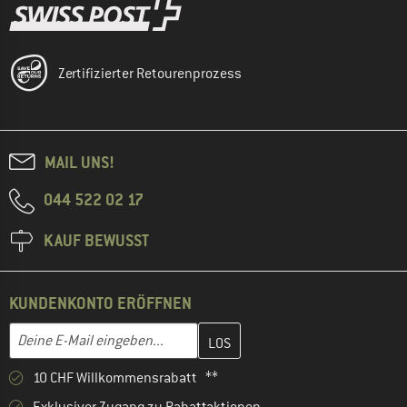
Zertifizierter Retourenprozess
MAIL UNS!
044 522 02 17
KAUF BEWUSST
KUNDENKONTO ERÖFFNEN
Gib hier deine E-Mail-Adresse ein und erstelle im nächsten Schri
E-Mail-Adresse
10 CHF Willkommensrabatt **