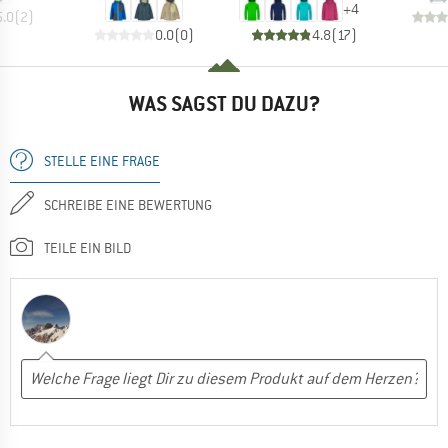
+
4
5.0
(
2
)
0.0
(
0
)
4.8
(
17
)
WAS SAGST DU DAZU?
STELLE EINE FRAGE
SCHREIBE EINE BEWERTUNG
TEILE EIN BILD