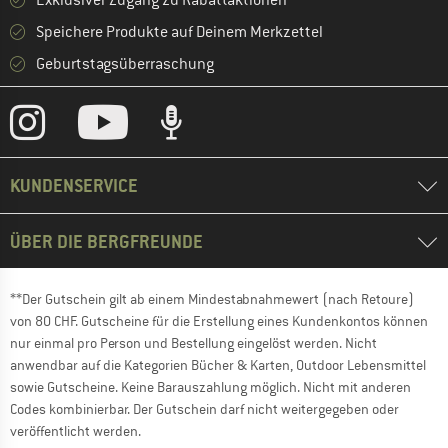
Exklusiver Zugang zu Rabattaktionen
Speichere Produkte auf Deinem Merkzettel
Geburtstagsüberraschung
KUNDENSERVICE
ÜBER DIE BERGFREUNDE
**Der Gutschein gilt ab einem Mindestabnahmewert (nach Retoure)
von 80 CHF. Gutscheine für die Erstellung eines Kundenkontos können
nur einmal pro Person und Bestellung eingelöst werden. Nicht
anwendbar auf die Kategorien Bücher & Karten, Outdoor Lebensmittel
sowie Gutscheine. Keine Barauszahlung möglich. Nicht mit anderen
Codes kombinierbar. Der Gutschein darf nicht weitergegeben oder
veröffentlicht werden.