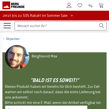
Zum Kundenkonto
Zum 
Zum Merkzettel.
Zum Produk
Jetzt bis zu 50% Rabatt im Sommer Sale
Jetzt bis zu 50% Rabatt im Sommer Sale »
Skijacken
Bergfreund Max
"BALD IST ES SOWEIT!"
Dieses Produkt haben wir bereits für Dich bestellt. Zur Zeit
warten wir selbst noch darauf, dass die erste Lieferung bei
uns ankommt.
Bitte schickt mir eine E-Mail, wenn der Artikel verfügbar ist: