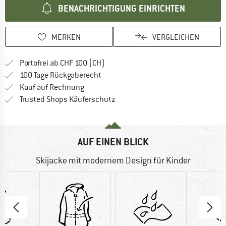
BENACHRICHTIGUNG EINRICHTEN
MERKEN
VERGLEICHEN
Finde mehr Informationen zu den Ver
Portofrei ab CHF 100 (CH)
Gehe hier zu den Rückgabe-Richtlinie
100 Tage Rückgaberecht
Finde die Zahlungs-Infos hier! Öffnet sich 
Kauf auf Rechnung
Finde alle Infos hier!
Trusted Shops Käuferschutz
AUF EINEN BLICK
Skijacke mit modernem Design für Kinder