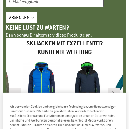
ABSENDEN
KEINE LUST ZU WARTEN?
Dann schau Dir alternativ diese Produkte an:
SKIJACKEN MIT EXZELLENTER
KUNDENBEWERTUNG
bis
70%
60%
Rabatt
Rabatt
Raba
IDS
MARKE
TROLLKIDS
MARKE
TROLLKIDS
Wir verwenden Cookies und vergleichbare Technologien, um die notwendigen
ord Jacket
Artikel
Kid's Hafjell Snow Jacket XT
Artikel
Kid's Norefjell Jacket
Artik
Kid's
Funktionen unserer Website zu gewährleisten. Außerdem bieten wir
gruppe
cke
Produktgruppe
Skijacke
Produktgruppe
Skijacke
Pr
Wi
zusätzliche Dienste und Funktionen an, analysieren unseren Datenverkehr,
5
eis
duzierter Preis
ab
CHF 78.95
Preis
reduzierter Preis
CHF 23.69
CHF 87.95
Preis
reduzierter Preis
CHF 35.18
CHF 
um Inhalte und Werbung zu personalisieren, bzw. Social Media-Funktionen
bereitzustellen. Dadurch erfahren auch unsere Social Media-, Werbe- und
.78
CH