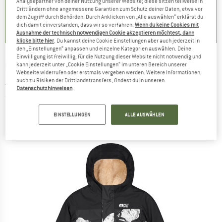
Analysepartner von deiner Nutzung unserer Website; diese sitzen teilweise in
+
2
Drittländern ohne angemessene Garantien zum Schutz deiner Daten, etwa vor
5.0
(
1
)
5.0
(
3
)
dem Zugriff durch Behörden. Durch Anklicken von „Alle auswählen“ erklärst du
4.9
(
8
)
dich damit einverstanden, dass wir so verfahren.
Wenn du keine Cookies mit
Ausnahme der technisch notwendigen Cookie akzeptieren möchtest, dann
klicke bitte hier
. Du kannst deine Cookie Einstellungen aber auch jederzeit in
den „Einstellungen“ anpassen und einzelne Kategorien auswählen. Deine
Einwilligung ist freiwillig, für die Nutzung dieser Website nicht notwendig und
PICTURE
-
Kid's Snowy Printed Toddler
kann jederzeit unter „Cookie Einstellungen“ im unteren Bereich unserer
Webseite widerrufen oder erstmals vergeben werden. Weitere Informationen,
Jacket - Skijacke
auch zu Risiken der Drittlandstransfers, findest du in unseren
Datenschutzhinweisen
.
(0)
EINSTELLUNGEN
ALLE AUSWÄHLEN