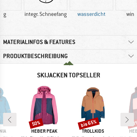
0 g
integr. Schneefang
wasserdicht
wind
MATERIALINFOS & FEATURES
PRODUKTBESCHREIBUNG
SKIJACKEN TOPSELLER
bis 65%
50%
50
Rabatt
Rabatt
Raba
MARKE
MARKE
MA
NIA
HEBER PEAK
TROLLKIDS
HEB