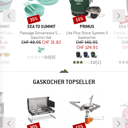
35%
15%
15
Rabatt
Rabatt
Raba
MARKE
MARKE
MAR
UMMIT
SEA TO SUMMIT
PRIMUS
SEA 
Artikel
Artikel
Artikel
apsible Bowl
Passage Dinnerware Set 1 Person (7 Piece)
Lite Plus Stove System II
Ember 7
tgruppe
Produktgruppe
Produktgruppe
Produ
el
Geschirr-Set
Gaskocher
Daune
eis
duzierter Preis
Preis
reduzierter Preis
Preis
reduzierter Preis
95
ab
CHF 48.95
CHF 31.82
CHF 146.95
CH
.96
CHF 124.91
CH
0.0
(
0
)
4.5
(
6
)
3.0
(
1
)
GASKOCHER TOPSELLER
30%
15%
15
Rabatt
Rabatt
Raba