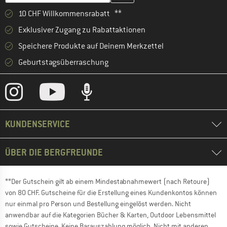
10 CHF Willkommensrabatt **
Exklusiver Zugang zu Rabattaktionen
Speichere Produkte auf Deinem Merkzettel
Geburtstagsüberraschung
KUNDENSERVICE
ÜBER DIE BERGFREUNDE
**Der Gutschein gilt ab einem Mindestabnahmewert (nach Retoure)
von 80 CHF. Gutscheine für die Erstellung eines Kundenkontos können
nur einmal pro Person und Bestellung eingelöst werden. Nicht
anwendbar auf die Kategorien Bücher & Karten, Outdoor Lebensmittel
sowie Gutscheine. Keine Barauszahlung möglich. Nicht mit anderen