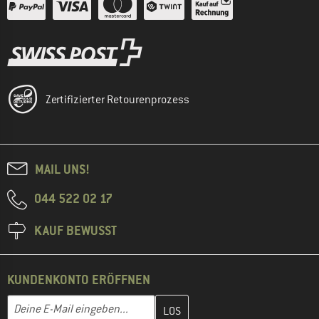
Zertifizierter Retourenprozess
MAIL UNS!
044 522 02 17
KAUF BEWUSST
KUNDENKONTO ERÖFFNEN
Gib hier deine E-Mail-Adresse ein und erstelle im nächsten Schri
E-Mail-Adresse