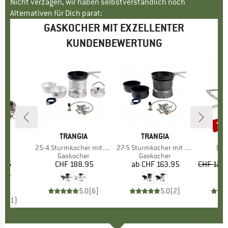
Nicht verzagen, wir haben selbstverständlich noch
Alternativen für Dich parat:
GASKOCHER MIT EXZELLENTER
KUNDENBEWERTUNG
15
Raba
E
US
MARKE
TRANGIA
MARKE
TRANGIA
M
P
ra
Artikel
25-4 Sturmkocher mit Primus Gasbrenner
Artikel
27-5 Sturmkocher mit Primus Gasbrenner
Arti
Eas
tgruppe
her
Produktgruppe
Gaskocher
Produktgruppe
Gaskocher
Pr
Ga
.95
eis
duzierter Preis
CHF 188.95
Preis
ab
CHF 163.95
Preis
CHF 127.
1.91
5.0
(
6
)
5.0
(
2
)
5.0
(
1
)