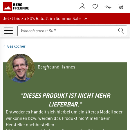
Zum Kundenkonto
Zum 
Zum Merkzettel.
Zum Produk
Jetzt bis zu 50% Rabatt im Sommer Sale
Jetzt bis zu 50% Rabatt im Sommer Sale »
Gaskocher
Bergfreund Hannes
"DIESES PRODUKT IST NICHT MEHR
LIEFERBAR."
Entweder es handelt sich hierbei um ein älteres Modell oder
wir können bzw. werden das Produkt nicht mehr beim
Hersteller nachbestellen.