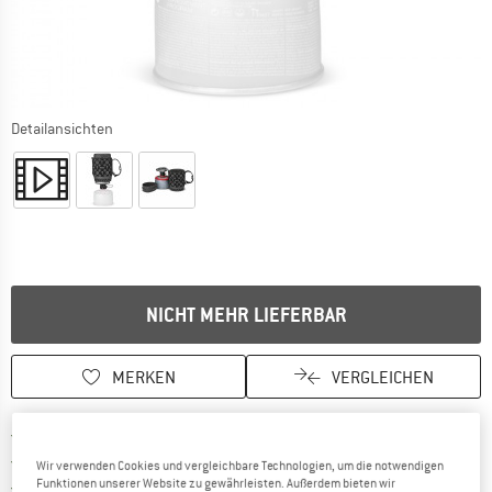
Detailansichten
NICHT MEHR LIEFERBAR
MERKEN
VERGLEICHEN
Finde mehr Informationen zu den Ver
Portofrei ab CHF 100 (CH)
Gehe hier zu den Rückgabe-Richtlinie
100 Tage Rückgaberecht
Wir verwenden Cookies und vergleichbare Technologien, um die notwendigen
Finde die Zahlungs-Infos hier! Öffnet sich 
Funktionen unserer Website zu gewährleisten. Außerdem bieten wir
Kauf auf Rechnung