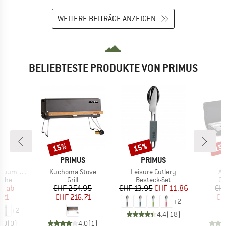
WEITERE BEITRÄGE ANZEIGEN
BELIEBTESTE PRODUKTE VON PRIMUS
15%
15%
15
Rabatt
Rabatt
Raba
E
MARKE
MARKE
M
US
PRIMUS
PRIMUS
P
Artikel
Artikel
Art
m Bottle
Kuchoma Stove
Leisure Cutlery
Al
ruppe
Produktgruppe
Produktgruppe
Pr
asche
Grill
Besteck-Set
Ga
eis
duzierter Preis
Preis
reduzierter Preis
Preis
reduzierter Preis
95
ab
CHF 254.95
CHF 13.95
CHF 11.86
CH
.21
CHF 216.71
CH
+
2
+
2
4.4
(
18
)
0.0
(
0
)
4.0
(
1
)