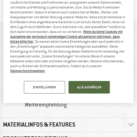
zusätzliche Dienste und Funktionen an, analysieren unseren Datenverkehr,
Finde alle Infos hier!
Trusted Shops Käuferschutz
um Inhalte und Werbung zu personalisieren, bzw. Social Media-Funktionen
bereitzustellen. Dadurch erfahren auch unsere Social Media-, Werbe- und
Analysepartner von deiner Nutzung unserer Website; diese sitzen teilweise in
Drittländern ohne angemessene Garantien zum Schutz deiner Daten, etwa vor
dem Zugriff durch Behörden. Durch Anklicken von „Alle auswählen“ erklärst du
AUF EINEN BLICK
dich damit einverstanden, dass wir so verfahren.
Wenn du keine Cookies mit
Ausnahme der technisch notwendigen Cookie akzeptieren möchtest, dann
klicke bitte hier
. Du kannst deine Cookie Einstellungen aber auch jederzeit in
Kocher-System für Rucksacktouren
den „Einstellungen“ anpassen und einzelne Kategorien auswählen. Deine
Einwilligung ist freiwillig, für die Nutzung dieser Website nicht notwendig und
kann jederzeit unter „Cookie Einstellungen“ im unteren Bereich unserer
Webseite widerrufen oder erstmals vergeben werden. Weitere Informationen,
auch zu Risiken der Drittlandstransfers, findest du in unseren
Datenschutzhinweisen
.
EINSTELLUNGEN
ALLE AUSWÄHLEN
100%
402 g
Weiterempfehlung
MATERIALINFOS & FEATURES