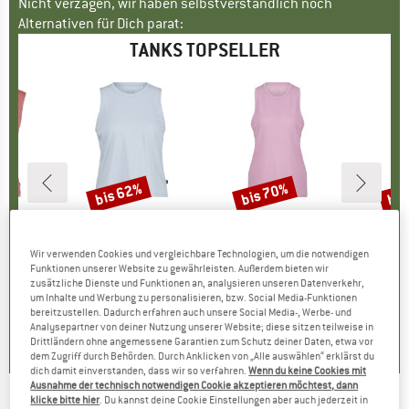
Nicht verzagen, wir haben selbstverständlich noch
Alternativen für Dich parat:
TANKS TOPSELLER
bis 62%
bis 70%
bis
Rabatt
Rabatt
Raba
KE
C
MARKE
STOIC
MARKE
STOIC
ldenSt. Tank
Artikel
Women's PerformanceMerino BorgholmSt. Tank
Artikel
Women's PerformanceMerino SpikenSt. Tank
Artikel
Women's MerinoChil
gruppe
irt
Produktgruppe
Funktionsshirt
Produktgruppe
Tank Top
Pr
Me
Wir verwenden Cookies und vergleichbare Technologien, um die notwendigen
eis
duzierter Preis
HF 63.16
CHF 28.95
Preis
reduzierter Preis
ab
CHF 35.95
Preis
reduzierter Preis
ab
CHF
Funktionen unserer Website zu gewährleisten. Außerdem bieten wir
CHF 11.00
CHF 10.79
CH
zusätzliche Dienste und Funktionen an, analysieren unseren Datenverkehr,
um Inhalte und Werbung zu personalisieren, bzw. Social Media-Funktionen
+
1
bereitzustellen. Dadurch erfahren auch unsere Social Media-, Werbe- und
5.0
(
1
)
Analysepartner von deiner Nutzung unserer Website; diese sitzen teilweise in
4.0
(
2
)
4.2
(
6
)
Drittländern ohne angemessene Garantien zum Schutz deiner Daten, etwa vor
dem Zugriff durch Behörden. Durch Anklicken von „Alle auswählen“ erklärst du
dich damit einverstanden, dass wir so verfahren.
Wenn du keine Cookies mit
Ausnahme der technisch notwendigen Cookie akzeptieren möchtest, dann
klicke bitte hier
. Du kannst deine Cookie Einstellungen aber auch jederzeit in