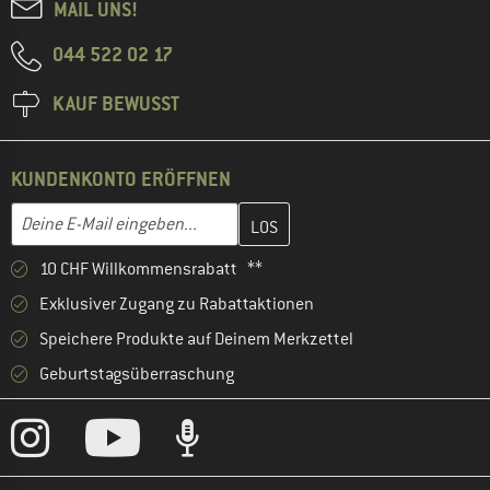
MAIL UNS!
044 522 02 17
KAUF BEWUSST
KUNDENKONTO ERÖFFNEN
Gib hier deine E-Mail-Adresse ein und erstelle im nächsten Schri
E-Mail-Adresse
10 CHF Willkommensrabatt **
Exklusiver Zugang zu Rabattaktionen
Speichere Produkte auf Deinem Merkzettel
Geburtstagsüberraschung