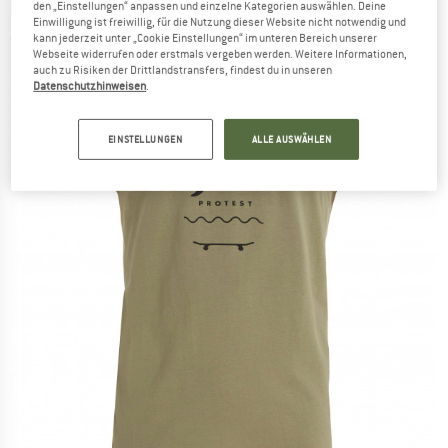
PROTEST
-
PRTDinchi Singlet - Tank Top
den „Einstellungen“ anpassen und einzelne Kategorien auswählen. Deine
Einwilligung ist freiwillig, für die Nutzung dieser Website nicht notwendig und
kann jederzeit unter „Cookie Einstellungen“ im unteren Bereich unserer
(0)
Webseite widerrufen oder erstmals vergeben werden. Weitere Informationen,
auch zu Risiken der Drittlandstransfers, findest du in unseren
Datenschutzhinweisen
.
EINSTELLUNGEN
ALLE AUSWÄHLEN