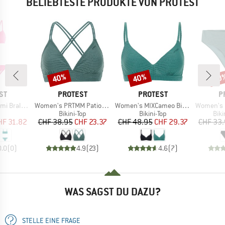
BELIEBTESTE PRODUKTE VON PROTEST
40%
40%
40
Rabatt
Rabatt
Raba
MARKE
MARKE
M
ST
PROTEST
PROTEST
P
Artikel
Artikel
Artikel
tte Bikini
Women's PRTMM Patio Triangle
Women's MIXCameo Bikini Top BCD-Cup
Women's MIXAct
uktgruppe
Produktgruppe
Produktgruppe
Pro
Bikini-Top
Bikini-Top
Bik
eis
duzierter Preis
Preis
reduzierter Preis
Preis
reduzierter Preis
HF 31.82
CHF 38.95
CHF 23.37
CHF 48.95
CHF 29.37
CHF 33
0.0
(
0
)
4.9
(
23
)
4.6
(
7
)
WAS SAGST DU DAZU?
STELLE EINE FRAGE