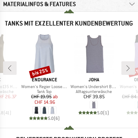
MATERIALINFOS & FEATURES
TANKS MIT EXZELLENTER KUNDENBEWERTUNG
bis 25%
15
Rabatt
Raba
KE
MARKE
MARKE
M
C
ENDURANCE
JOHA
O
Artikel
Artikel
Artikel
vaSt. Tank
Women's Regier Loose Fit Top
Women's Undershirt Bamboo
Women's 150
ppe
Produktgruppe
Produktgruppe
P
rwäsche
Tank Top
Alltagsunterwäsche
T
eis
duzierter Preis
Preis
reduzierter Preis
Preis
HF 26.37
CHF 19.95
ab
CHF 39.85
CHF 84
CHF 14.96
.8
(
41
)
5.0
(
1
)
5.0
(
6
)