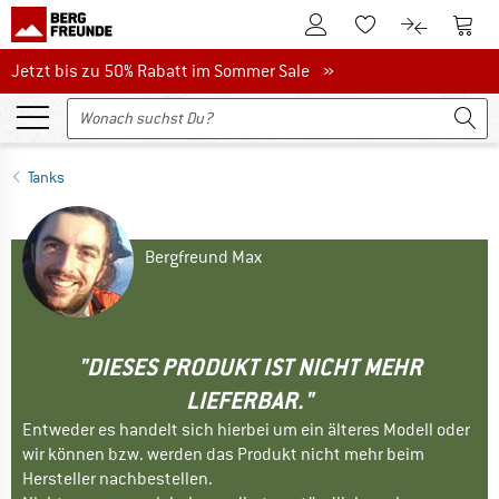
Zum Kundenkonto
Zum 
Zum Merkzettel.
Zum Produk
Jetzt bis zu 50% Rabatt im Sommer Sale
Jetzt bis zu 50% Rabatt im Sommer Sale »
Tanks
Bergfreund Max
"DIESES PRODUKT IST NICHT MEHR
LIEFERBAR."
Entweder es handelt sich hierbei um ein älteres Modell oder
wir können bzw. werden das Produkt nicht mehr beim
Hersteller nachbestellen.