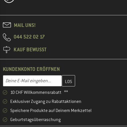
MAIL UNS!
044 522 02 17
KAUF BEWUSST
KUNDENKONTO ERÖFFNEN
Gib hier deine E-Mail-Adresse ein und erstelle im nächsten Schri
E-Mail-Adresse
10 CHF Willkommensrabatt **
Exklusiver Zugang zu Rabattaktionen
Speichere Produkte auf Deinem Merkzettel
Geburtstagsüberraschung