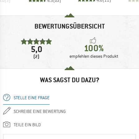
5.0
(
3
)
4.5
(
23
)
BEWERTUNGSÜBERSICHT
100%
5,0
(2)
empfehlen dieses Produkt
WAS SAGST DU DAZU?
STELLE EINE FRAGE
SCHREIBE EINE BEWERTUNG
TEILE EIN BILD