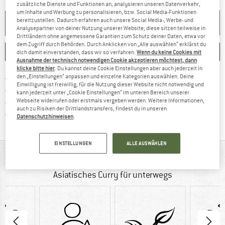
Menge:
zusätzliche Dienste und Funktionen an, analysieren unseren Datenverkehr,
um Inhalte und Werbung zu personalisieren, bzw. Social Media-Funktionen
bereitzustellen. Dadurch erfahren auch unsere Social Media-, Werbe- und
IN DEN WARENKORB
Analysepartner von deiner Nutzung unserer Website; diese sitzen teilweise in
Drittländern ohne angemessene Garantien zum Schutz deiner Daten, etwa vor
dem Zugriff durch Behörden. Durch Anklicken von „Alle auswählen“ erklärst du
MERKEN
VERGLEICHEN
dich damit einverstanden, dass wir so verfahren.
Wenn du keine Cookies mit
Ausnahme der technisch notwendigen Cookie akzeptieren möchtest, dann
klicke bitte hier
. Du kannst deine Cookie Einstellungen aber auch jederzeit in
Finde mehr Informationen zu den Ver
den „Einstellungen“ anpassen und einzelne Kategorien auswählen. Deine
Portofrei ab CHF 100 (CH)
Einwilligung ist freiwillig, für die Nutzung dieser Website nicht notwendig und
Gehe hier zu den Rückgabe-Richtlinie
100 Tage Rückgaberecht
kann jederzeit unter „Cookie Einstellungen“ im unteren Bereich unserer
Finde die Zahlungs-Infos hier! Öffnet sich 
Webseite widerrufen oder erstmals vergeben werden. Weitere Informationen,
Kauf auf Rechnung
auch zu Risiken der Drittlandstransfers, findest du in unseren
Finde alle Infos hier!
Trusted Shops Käuferschutz
Datenschutzhinweisen
.
EINSTELLUNGEN
ALLE AUSWÄHLEN
AUF EINEN BLICK
Asiatisches Curry für unterwegs