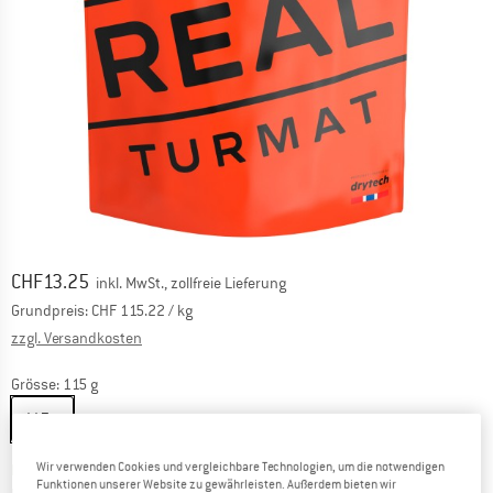
Preis:
CHF
13.25
inkl. MwSt., zollfreie Lieferung
Grundpreis:
CHF
115.22
/ kg
Informationen zu den Versandkosten. Öffnet sich in ei
zzgl. Versandkosten
Grösse:
115 g
115 g
Wir verwenden Cookies und vergleichbare Technologien, um die notwendigen
Der Link öffnet sich in einer Infobox und beinhaltet
Lieferzeit: 3-5 Werktage
Funktionen unserer Website zu gewährleisten. Außerdem bieten wir