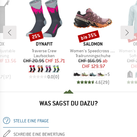
bis 35%
bis
25%
Rabatt
Rabatt
Raba
MARKE
MARKE
M
OX
DYNAFIT
SALOMON
O
Artikel
Artikel
Artikel
justable
Traverse Crew
Women's Speedcross 6 Gore-Tex
Women's Seced
ruppe
Produktgruppe
Produktgruppe
Pro
erung
Laufsocken
Trailrunningschuhe
Soft
eis
duzierter Preis
Preis
reduzierter Preis
Preis
reduzierter Preis
HF 13.56
CHF 20.95
CHF 15.71
CHF 166.95
ab
CHF 
CHF 129.97
CH
+
5
.7
(
17
)
0.0
(
0
)
4.6
(
29
)
WAS SAGST DU DAZU?
STELLE EINE FRAGE
SCHREIBE EINE BEWERTUNG