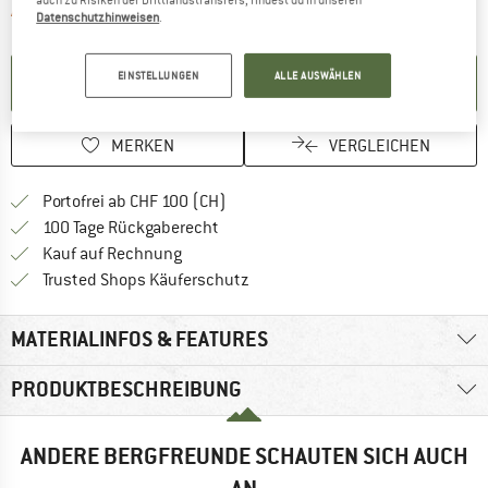
auch zu Risiken der Drittlandstransfers, findest du in unseren
Der Link öffnet sich in einer Infobox und 
Artikel zur Zeit leider ausverkauft
Datenschutzhinweisen
.
EINSTELLUNGEN
ALLE AUSWÄHLEN
BENACHRICHTIGUNG EINRICHTEN
MERKEN
VERGLEICHEN
Finde mehr Informationen zu den Ver
Portofrei ab CHF 100 (CH)
Gehe hier zu den Rückgabe-Richtlinie
100 Tage Rückgaberecht
Finde die Zahlungs-Infos hier! Öffnet sich 
Kauf auf Rechnung
Finde alle Infos hier!
Trusted Shops Käuferschutz
MATERIALINFOS & FEATURES
PRODUKTBESCHREIBUNG
ANDERE BERGFREUNDE SCHAUTEN SICH AUCH