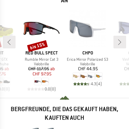
AN
bis 15%
Rabatt
E
MARKE
MARKE
IT
RED BULL SPECT
CHPO
Artikel
Artikel
Arti
2 GTX
Rumble Mirror Cat 3
Erica Mirror Polarized S3
Vinf
ruppe
Produktgruppe
Produktgruppe
P
huhe
Velobrille
Velobrille
V
eis
duzierter Preis
Preis
reduzierter Preis
Preis
95
ab
CHF 117.95
ab
CHF 44.95
CH
.76
CHF 97.95
4.3
(
4
)
0.0
(
0
)
0.0
(
0
)
BERGFREUNDE, DIE DAS GEKAUFT HABEN,
KAUFTEN AUCH