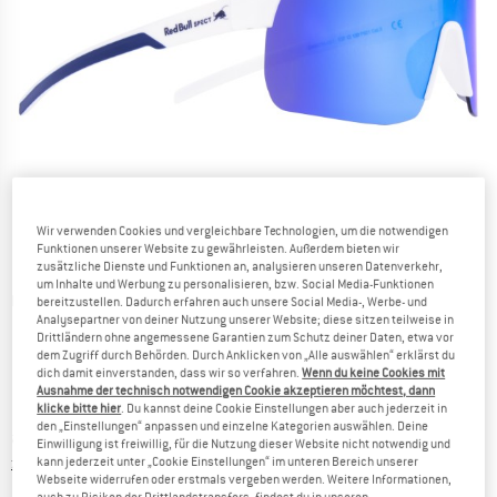
Wir verwenden Cookies und vergleichbare Technologien, um die notwendigen
Funktionen unserer Website zu gewährleisten. Außerdem bieten wir
zusätzliche Dienste und Funktionen an, analysieren unseren Datenverkehr,
um Inhalte und Werbung zu personalisieren, bzw. Social Media-Funktionen
Detailansichten
bereitzustellen. Dadurch erfahren auch unsere Social Media-, Werbe- und
Analysepartner von deiner Nutzung unserer Website; diese sitzen teilweise in
Drittländern ohne angemessene Garantien zum Schutz deiner Daten, etwa vor
dem Zugriff durch Behörden. Durch Anklicken von „Alle auswählen“ erklärst du
dich damit einverstanden, dass wir so verfahren.
Wenn du keine Cookies mit
Ausnahme der technisch notwendigen Cookie akzeptieren möchtest, dann
klicke bitte hier
. Du kannst deine Cookie Einstellungen aber auch jederzeit in
den „Einstellungen“ anpassen und einzelne Kategorien auswählen. Deine
Preis:
ab
CHF
78.95
inkl. MwSt., zollfreie Lieferung
Einwilligung ist freiwillig, für die Nutzung dieser Website nicht notwendig und
Informationen zu den Versandkosten. Öffnet sich in ei
zzgl. Versandkosten
kann jederzeit unter „Cookie Einstellungen“ im unteren Bereich unserer
Webseite widerrufen oder erstmals vergeben werden. Weitere Informationen,