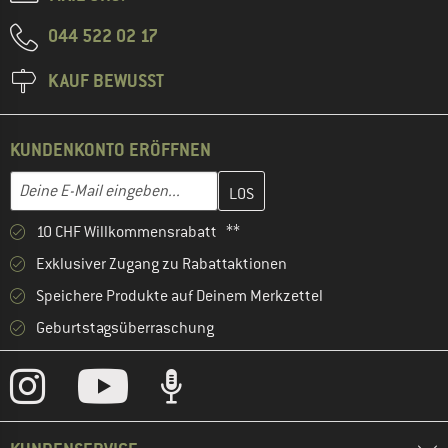
044 522 02 17
KAUF BEWUSST
KUNDENKONTO ERÖFFNEN
Gib hier deine E-Mail-Adresse ein und erstelle im nächsten Schri
E-Mail-Adresse
10 CHF Willkommensrabatt **
Exklusiver Zugang zu Rabattaktionen
Speichere Produkte auf Deinem Merkzettel
Geburtstagsüberraschung