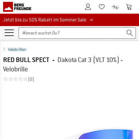
Zum Kundenkonto
Zum 
Zum Merkzettel.
Zum Produk
Jetzt bis zu 50% Rabatt im Sommer Sale
Jetzt bis zu 50% Rabatt im Sommer Sale »
Velobrillen
RED BULL SPECT
-
Dakota Cat 3 (VLT 10%) -
Velobrille
(0)