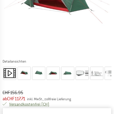
Detailansichten
Ursprünglicher Preis :
Preis:
CHF
156.95
ab
CHF
117.71
inkl. MwSt., zollfreie Lieferung
Schweiz. Informationen zu den Versand
Versandkostenfrei
(CH)