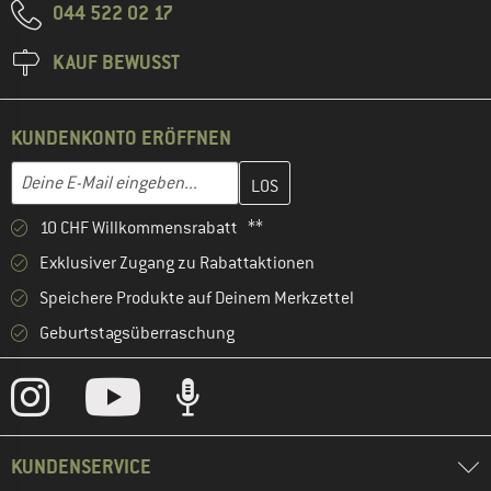
044 522 02 17
KAUF BEWUSST
KUNDENKONTO ERÖFFNEN
Gib hier deine E-Mail-Adresse ein und erstelle im nächsten Schri
E-Mail-Adresse
10 CHF Willkommensrabatt **
Exklusiver Zugang zu Rabattaktionen
Speichere Produkte auf Deinem Merkzettel
Geburtstagsüberraschung
KUNDENSERVICE