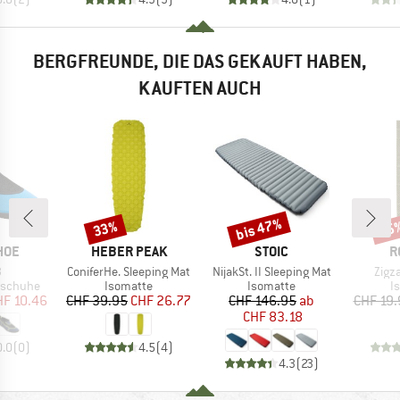
BERGFREUNDE, DIE DAS GEKAUFT HABEN,
KAUFTEN AUCH
bis 47%
33%
15
Rabatt
Rabatt
Raba
MARKE
MARKE
M
HOE
HEBER PEAK
STOIC
R
l
Artikel
Artikel
Artik
3
ConiferHe. Sleeping Mat
NijakSt. II Sleeping Mat
Zigz
pe
Produktgruppe
Produktgruppe
P
tschuhe
Isomatte
Isomatte
I
eis
duzierter Preis
Preis
reduzierter Preis
Preis
reduzierter Preis
HF 10.46
CHF 39.95
CHF 26.77
CHF 146.95
ab
CHF 19.
CHF 83.18
0.0
(
0
)
4.5
(
4
)
4.3
(
23
)