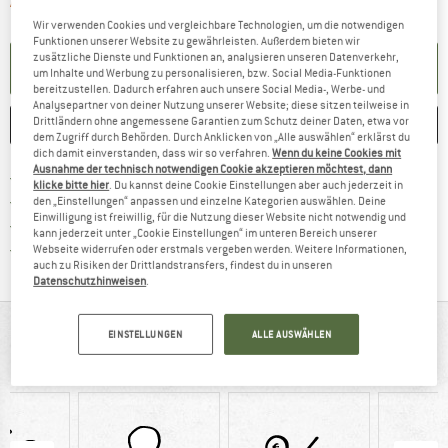
Der Link öffnet sich in einer Infobox und 
Artikel zur Zeit leider ausverkauft
Wir verwenden Cookies und vergleichbare Technologien, um die notwendigen
Funktionen unserer Website zu gewährleisten. Außerdem bieten wir
zusätzliche Dienste und Funktionen an, analysieren unseren Datenverkehr,
BENACHRICHTIGUNG EINRICHTEN
um Inhalte und Werbung zu personalisieren, bzw. Social Media-Funktionen
bereitzustellen. Dadurch erfahren auch unsere Social Media-, Werbe- und
Analysepartner von deiner Nutzung unserer Website; diese sitzen teilweise in
Drittländern ohne angemessene Garantien zum Schutz deiner Daten, etwa vor
MERKEN
VERGLEICHEN
dem Zugriff durch Behörden. Durch Anklicken von „Alle auswählen“ erklärst du
dich damit einverstanden, dass wir so verfahren.
Wenn du keine Cookies mit
Ausnahme der technisch notwendigen Cookie akzeptieren möchtest, dann
Finde mehr Informationen zu den Ver
Portofrei ab CHF 100 (CH)
klicke bitte hier
. Du kannst deine Cookie Einstellungen aber auch jederzeit in
Gehe hier zu den Rückgabe-Richtlinie
100 Tage Rückgaberecht
den „Einstellungen“ anpassen und einzelne Kategorien auswählen. Deine
Einwilligung ist freiwillig, für die Nutzung dieser Website nicht notwendig und
Finde die Zahlungs-Infos hier! Öffnet sich 
Kauf auf Rechnung
kann jederzeit unter „Cookie Einstellungen“ im unteren Bereich unserer
Finde alle Infos hier!
Trusted Shops Käuferschutz
Webseite widerrufen oder erstmals vergeben werden. Weitere Informationen,
auch zu Risiken der Drittlandstransfers, findest du in unseren
Datenschutzhinweisen
.
AUF EINEN BLICK
EINSTELLUNGEN
ALLE AUSWÄHLEN
Stabiles, komfortables und leichtes Tunnelzelt