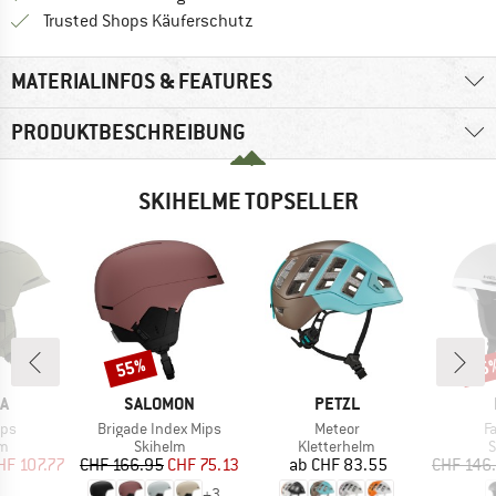
Finde alle Infos hier!
Trusted Shops Käuferschutz
MATERIALINFOS & FEATURES
PRODUKTBESCHREIBUNG
SKIHELME TOPSELLER
55%
35
Rabatt
Raba
E
MARKE
MARKE
A
SALOMON
PETZL
Artikel
Artikel
Ar
ips
Brigade Index Mips
Meteor
F
ktgruppe
Produktgruppe
Produktgruppe
P
lm
Skihelm
Kletterhelm
S
eis
duzierter Preis
Preis
reduzierter Preis
Preis
HF 107.77
CHF 166.95
CHF 75.13
ab
CHF 83.55
CHF 146
+
3