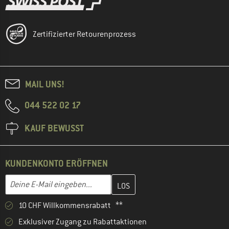
Zertifizierter Retourenprozess
MAIL UNS!
044 522 02 17
KAUF BEWUSST
KUNDENKONTO ERÖFFNEN
Gib hier deine E-Mail-Adresse ein und erstelle im nächsten Schri
E-Mail-Adresse
10 CHF Willkommensrabatt **
Exklusiver Zugang zu Rabattaktionen