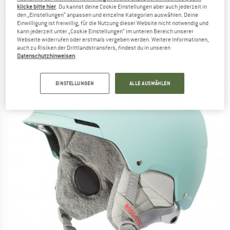
klicke bitte hier
. Du kannst deine Cookie Einstellungen aber auch jederzeit in
den „Einstellungen“ anpassen und einzelne Kategorien auswählen. Deine
ROSSIGNOL
-
Women's Templar Impacts -
Einwilligung ist freiwillig, für die Nutzung dieser Website nicht notwendig und
kann jederzeit unter „Cookie Einstellungen“ im unteren Bereich unserer
Skihelm
Webseite widerrufen oder erstmals vergeben werden. Weitere Informationen,
auch zu Risiken der Drittlandstransfers, findest du in unseren
(0)
Datenschutzhinweisen
.
EINSTELLUNGEN
ALLE AUSWÄHLEN