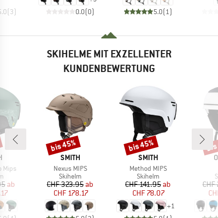
5.0
(
3
)
0.0
(
0
)
5.0
(
1
)
SKIHELME MIT EXZELLENTER
KUNDENBEWERTUNG
bis 45%
bis 45%
bis
Rabatt
Rabatt
Raba
E
MARKE
MARKE
M
H
SMITH
SMITH
O
Artikel
Artikel
o Mips
Nexus MIPS
Method MIPS
ktgruppe
Produktgruppe
Produktgruppe
P
lm
Skihelm
Skihelm
S
eis
duzierter Preis
Preis
reduzierter Preis
Preis
reduzierter Preis
95
ab
CHF 323.95
ab
CHF 141.95
ab
CHF 
.17
CHF 178.17
CHF 78.07
CH
+
1