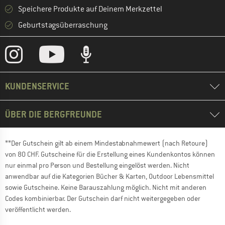
Speichere Produkte auf Deinem Merkzettel
Geburtstagsüberraschung
KUNDENSERVICE
ÜBER DIE BERGFREUNDE
**Der Gutschein gilt ab einem Mindestabnahmewert (nach Retoure)
von 80 CHF. Gutscheine für die Erstellung eines Kundenkontos können
nur einmal pro Person und Bestellung eingelöst werden. Nicht
anwendbar auf die Kategorien Bücher & Karten, Outdoor Lebensmittel
sowie Gutscheine. Keine Barauszahlung möglich. Nicht mit anderen
Codes kombinierbar. Der Gutschein darf nicht weitergegeben oder
veröffentlicht werden.