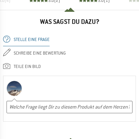
5.0
(
4
)
5.0
(
2
)
5.0
(
1
)
WAS SAGST DU DAZU?
STELLE EINE FRAGE
SCHREIBE EINE BEWERTUNG
TEILE EIN BILD