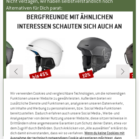
Nicht verzagen, wir haben selbstverständlich noch
Alternativen für Dich parat:
BERGFREUNDE MIT ÄHNLICHEN
INTERESSEN SCHAUTEN SICH AUCH AN
bis 45%
10%
27
Rabatt
Rabatt
Raba
E
É
MARKE
POC
MARKE
BOLLÉ
3 (VLT 45-12%)
Artikel
Obex Pure
Artikel
Ryft Pure
Art
Mir
Wir verwenden Cookies und vergleichbare Technologien, um die notwendigen
ktgruppe
lm
Produktgruppe
Skihelm
Produktgruppe
Skihelm
P
S
Funktionen unserer Website zu gewährleisten. Außerdem bieten wir
95
eis
duzierter Preis
ab
CHF 178.95
Preis
reduzierter Preis
ab
CHF 149.95
Preis
reduzierter Preis
CH
zusätzliche Dienste und Funktionen an, analysieren unseren Datenverkehr,
0.22
CHF 98.42
CHF 134.96
CH
um Inhalte und Werbung zu personalisieren, bzw. Social Media-Funktionen
bereitzustellen. Dadurch erfahren auch unsere Social Media-, Werbe- und
+
1
Analysepartner von deiner Nutzung unserer Website; diese sitzen teilweise in
1.0
(
1
)
5.0
(
6
)
5.0
(
1
)
Drittländern ohne angemessene Garantien zum Schutz deiner Daten, etwa vor
dem Zugriff durch Behörden. Durch Anklicken von „Alle auswählen“ erklärst du
dich damit einverstanden, dass wir so verfahren.
Wenn du keine Cookies mit
Ausnahme der technisch notwendigen Cookie akzeptieren möchtest, dann