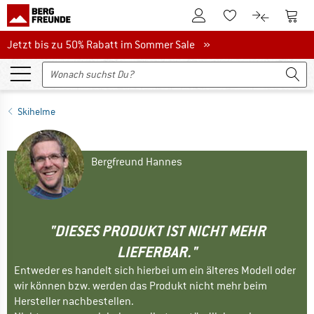
Zum Kundenkonto
Zum 
Zum Merkzettel.
Zum Produk
Jetzt bis zu 50% Rabatt im Sommer Sale
Jetzt bis zu 50% Rabatt im Sommer Sale »
Skihelme
Bergfreund Hannes
"DIESES PRODUKT IST NICHT MEHR
LIEFERBAR."
Entweder es handelt sich hierbei um ein älteres Modell oder
wir können bzw. werden das Produkt nicht mehr beim
Hersteller nachbestellen.