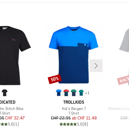
bis 
50%
Rabatt
Rabat
+
1
RKE
MARKE
DICATED
TROLLKIDS
Artikel
Artikel
lm Stitch Bike
Kid's Bergen T
Women's Loose F
Produktgruppe
Produktgruppe
T-Shirt
T-Shirt
Preis
reduzierter Preis
Preis
reduzierter Preis
95
CHF 32.47
CHF 22.95
ab
CHF 11.48
CHF 
5.0
(
1
)
5.0
(
8
)