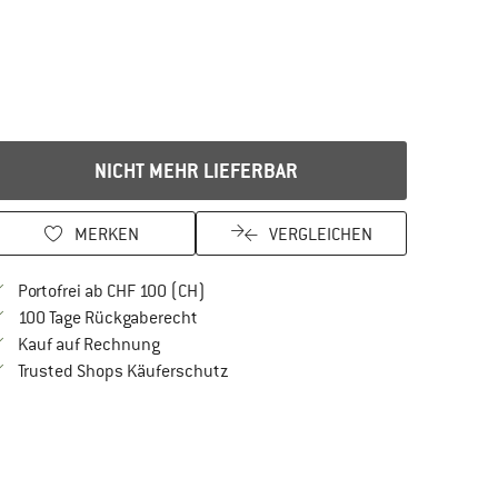
NICHT MEHR LIEFERBAR
MERKEN
VERGLEICHEN
Finde mehr Informationen zu den Versan
Portofrei ab CHF 100 (CH)
Gehe hier zu den Rückgabe-Richtlinien Öf
100 Tage Rückgaberecht
Finde die Zahlungs-Infos hier! Öffnet sich in 
Kauf auf Rechnung
Finde alle Infos hier!
Trusted Shops Käuferschutz