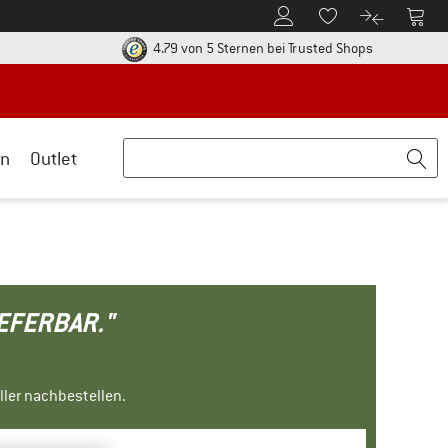
Zum Kundenkonto
Zum 
Zum Merkzettel.
Zum Produk
ier zu den Rückgabe-Richtlinien Öffnet sich in einer Infobox
Finde alle In
4.79 von 5 Sternen
bei Trusted Shops
n
Outlet
IEFERBAR."
ller nachbestellen.