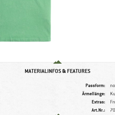
MATERIALINFOS & FEATURES
Passform:
no
Ärmellänge:
K
Extras:
Fr
Art.Nr.:
70