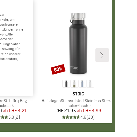
 zu
erkehr, um
 auch unsere
rittländern ohne
von „Alle
ahme der
tellungen aber
reiwillig, für
ereich unserer
dstransfers,
80%
Rabatt
MARKE
STOIC
MARKE
STOIC
dSt. II Dry Bag
Artikel
HeladagenSt. Insulated Stainless Steel Bottle 500
roduktgruppe
acksack
Produktgruppe
Isolierflasche
0
ab
Preis
reduzierter Preis
CHF 4.21
CHF 24.95
ab
Preis
reduzierter Preis
CHF 4.99
5.0
(
2
)
4.6
(
20
)