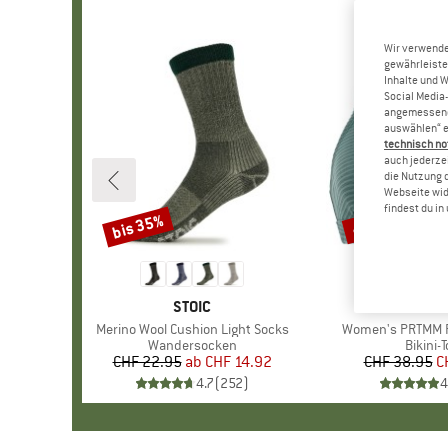
Wir verwende
gewährleiste
Inhalte und 
Social Media-
angemessene 
auswählen“ e
technisch no
auch jederzei
die Nutzung 
Webseite wid
findest du i
bis 35%
40%
Rabatt
Rabatt
MARKE
STOIC
MARK
PROTE
Artikel
Merino Wool Cushion Light Socks
Artikel
Women's PRTMM Pa
Produktgruppe
Wandersocken
Produk
Bikini-
CHF 22.95
ab
Preis
reduzierter Preis
CHF 14.92
CHF 38.95
Pr
re
C
4.7
(
252
)
4