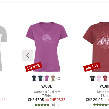
bis 43%
bis 45%
Rabatt
Rabatt
+
2
MARKE
MARK
VAUDE
VAUD
Artikel
Artikel
Women's Cyclist V
Kid's Le
uppe
Produktgruppe
Produ
T-Shirt
T-Shir
rter Preis
Preis
reduzierter Preis
Pr
re
.48
CHF 47.95
ab
CHF 27.33
CHF 29.95
ab
)
5.0
(
5
)