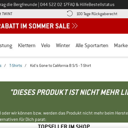
Ruf uns an unter
rag die Bergfreunde
|
044 522 02 17
FAQ & Hilfe
Bestellstatus
Finde die Zahlungs-Infos hier! Öffnet sich in einer Infobox
Gehe h
t TWINT
100 Tage Rückgaberecht
stung
Klettern
Velo
Winter
Alle Sportarten
Marke
s
/
T-Shirts
/
Kid's Gone to California B S/S - T-Shirt
"DIESES PRODUKT IST NICHT MEHR L
ll oder wir können bzw. werden das Produkt nicht mehr beim Herste
rnativen für Dich parat:
TOPSELLER IM SHOP