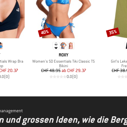
40%
35%
Rabatt
Rabatt
KE
MARKE
Y
ROXY
Artikel
Artikel
ials Wrap Bra
Women's SD Essentials Tiki Classic TS
Girl's Lek
tgruppe
Produktgruppe
Pro
Top
Bikini
Fre
eis
duzierter Preis
Preis
reduzierter Preis
CHF 20.37
CHF 48.95
ab
CHF 29.37
CHF 38.
0.0
(
0
)
0.0
(
0
)
smanagement
en und grossen Ideen, wie die Be