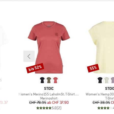
bis 52%
55%
Rabatt
Rabatt
5
MARKE
MAR
S
STOIC
STOI
Artikel
Artikel
Women's Merino155 LaholmSt. T-Shirt Daisy Flower
Women's Hemp30 A
uppe
Produktgruppe
Produ
Merinoshirt
T-Shir
rter Preis
Preis
reduzierter Preis
Pr
re
23.37
CHF 78.95
ab
CHF 37.90
CHF 38.95
C
)
5.0
(
2
)