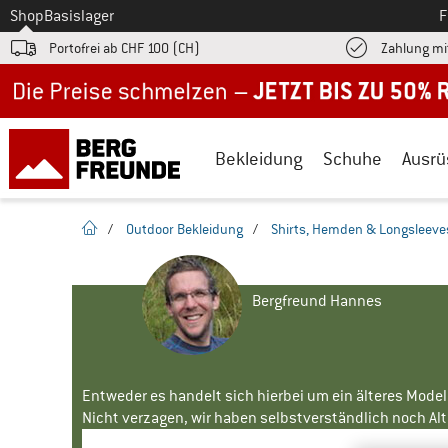
Zum
Shop
Basislager
F
Portofrei ab CHF 100 (CH)
Zahlung mi
Jetzt bis zu 50% Rabatt im Sommer Sale
Bekleidung
Schuhe
Ausrü
Startseite
/
Outdoor Bekleidung
/
Shirts, Hemden & Longsleeve
Bergfreund Hannes
Entweder es handelt sich hierbei um ein älteres Mode
Nicht verzagen, wir haben selbstverständlich noch Alte