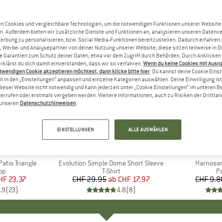
n Cookies und vergleichbare Technologien, um die notwendigen Funktionen unserer Website
n. Außerdem bieten wir zusätzliche Dienste und Funktionen an, analysieren unseren Datenv
Werbung zu personalisieren, bzw. Social Media-Funktionen bereitzustellen. Dadurch erfahren
, Werbe- und Analysepartner von deiner Nutzung unserer Website; diese sitzen teilweise in D
Garantien zum Schutz deiner Daten, etwa vor dem Zugriff durch Behörden. Durch Anklicken 
rklärst du dich damit einverstanden, dass wir so verfahren.
Wenn du keine Cookies mit Ausn
twendigen Cookie akzeptieren möchtest, dann klicke bitte hier
. Du kannst deine Cookie Eins
t in den „Einstellungen“ anpassen und einzelne Kategorien auswählen. Deine Einwilligung ist f
dieser Website nicht notwendig und kann jederzeit unter „Cookie Einstellungen“ im unteren B
errufen oder erstmals vergeben werden. Weitere Informationen, auch zu Risiken der Drittlan
n unseren
Datenschutzhinweisen
.
bis 40%
57%
Rabatt
Rabatt
EINSTELLUNGEN
ALLE AUSWÄHLEN
+
11
E
ST
MARKE
THE NORTH FACE
tio Triangle
Artikel
Evolution Simple Dome Short Sleeve
Artikel
Harnosan
tgruppe
Top
Produktgruppe
T-Shirt
P
P
eis
duzierter Preis
HF 23.37
CHF 29.95
ab
Preis
reduzierter Preis
CHF 17.97
CHF 9.8
.9
(
23
)
4.8
(
8
)