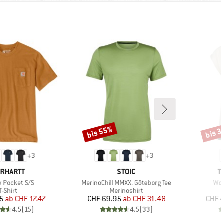
bis 55%
bis 
Rabatt
Rabat
+
3
+
3
RKE
MARKE
RHARTT
STOIC
Artikel
Art
 Pocket S/S
MerinoChill MMXX. Göteborg Tee
Wo
Produktgruppe
Produktgruppe
T-Shirt
Merinoshirt
Preis
reduzierter Preis
Preis
reduzierter Preis
5
ab
CHF 17.47
CHF 69.95
ab
CHF 31.48
CHF 
4.5
(
15
)
4.5
(
33
)