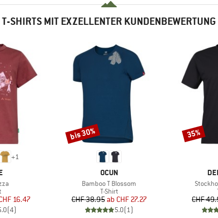
T-SHIRTS MIT EXZELLENTER KUNDENBEWERTUNG
bis 30%
35%
Rabatt
Rabatt
+
1
E
MARKE
MA
E
OCUN
DE
Artikel
Artikel
zza
Bamboo T Blossom
Stockho
ktgruppe
Produktgruppe
t
T-Shirt
eis
duzierter Preis
Preis
reduzierter Preis
CHF 16.47
CHF 38.95
ab
CHF 27.27
CHF 49.
5.0
(
4
)
5.0
(
1
)