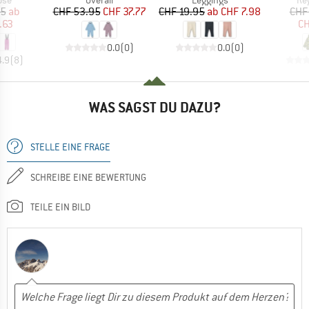
eis
duzierter Preis
Preis
reduzierter Preis
Preis
reduzierter Preis
95
ab
CHF 53.95
CHF 37.77
CHF 19.95
ab
CHF 7.98
CHF
.63
CH
0.0
(
0
)
0.0
(
0
)
4.9
(
8
)
WAS SAGST DU DAZU?
STELLE EINE FRAGE
SCHREIBE EINE BEWERTUNG
TEILE EIN BILD