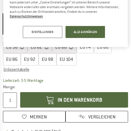
kann jederzeit unter „Cookie Einstellungen“ im unteren Bereich unserer
Webseite widerrufen oder erstmals vergeben werden. Weitere Informationen,
Farbe:
Sand
auch zu Risiken der Drittlandstransfers, findest du in unseren
Datenschutzhinweisen
.
32%
EINSTELLUNGEN
ALLE AUSWÄHLEN
Grösse wählen:
EU
56
EU
62
EU
68
EU
74
EU
80
EU
86
EU
92
EU
98
EU
104
Grössentabelle
Der Link öffnet sich in einer Infobox und beinhaltet
Lieferzeit: 3-5 Werktage
Menge:
IN DEN WARENKORB
MERKEN
VERGLEICHEN