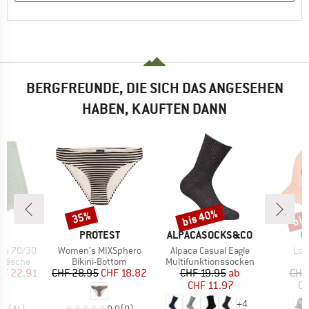
BERGFREUNDE, DIE SICH DAS ANGESEHEN
HABEN, KAUFTEN DANN
bis 40%
bis
35%
Rabatt
Rabatt
Raba
KE
MARKE
MARKE
M
A
PROTEST
ALPACASOCKS&CO
O
Artikel
Artikel
Arti
ts 70/30
Women's MIXSphero
Alpaca Casual Eagle
Log
ppe
Produktgruppe
Produktgruppe
rwäsche
Bikini-Bottom
Multifunktionssocken
eis
duzierter Preis
Preis
reduzierter Preis
Preis
reduzierter Preis
HF 22.91
CHF 28.95
CHF 18.82
CHF 19.95
ab
CHF
CHF 11.97
CH
+
4
.5
(
41
)
0.0
(
0
)