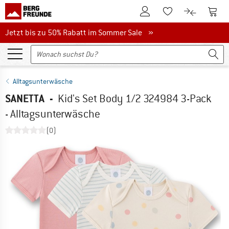
Zum Kundenkonto
Zum 
Zum Merkzettel.
Zum Produk
Jetzt bis zu 50% Rabatt im Sommer Sale
Jetzt bis zu 50% Rabatt im Sommer Sale »
Alltagsunterwäsche
SANETTA
-
Kid's Set Body 1/2 324984 3-Pack
- Alltagsunterwäsche
(0)