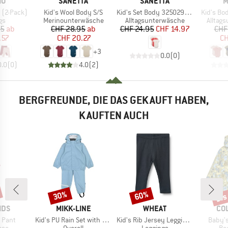
E
MARKE
MARKE
M
MO
SANETTA
SANETTA
M
Artikel
Artikel
Artikel
 (2-Pack)
Kid's Wool Body S/S
Kid's Set Body 325029 3-Pack
Kid's Bo
tgruppe
Produktgruppe
Produktgruppe
Produk
gs
Merinounterwäsche
Alltagsunterwäsche
Alltag
eis
duzierter Preis
Preis
reduzierter Preis
Preis
reduzierter Preis
95
ab
CHF 28.95
ab
CHF 24.95
CHF 14.97
CHF
.57
CHF 20.27
CH
+
3
0.0
(
0
)
0.0
(
0
)
4.0
(
2
)
BERGFREUNDE, DIE DAS GEKAUFT HABEN,
KAUFTEN AUCH
bis
30%
60%
Rabatt
Rabatt
Raba
MARKE
MARKE
MA
IDS
MIKK-LINE
WHEAT
CO
Artikel
Artikel
Artikel
 Pant
Kid's PU Rain Set with Suspenders
Kid's Rib Jersey Leggings Jules
Baby's
gruppe
Produktgruppe
Produktgruppe
Pr
ose
Overall
Leggings
Re