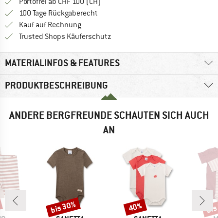
Finde mehr Informationen zu den Ver
Portofrei ab CHF 100 (CH)
Gehe hier zu den Rückgabe-Richtlinie
100 Tage Rückgaberecht
Finde die Zahlungs-Infos hier! Öffnet sich 
Kauf auf Rechnung
Finde alle Infos hier!
Trusted Shops Käuferschutz
MATERIALINFOS & FEATURES
PRODUKTBESCHREIBUNG
ANDERE BERGFREUNDE SCHAUTEN SICH AUCH
AN
bis 30%
bis
40%
Rabatt
Rabatt
Raba