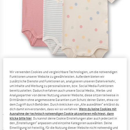
Wir verwenden Cookies und vergleichbare Technologien, um die notwendigen
Funktionen unserer Website zu gewährleisten. Außerdem bieten wir
Detailansichten
zusätzliche Dienste und Funktionen an, analysieren unseren Datenverkehr,
um Inhalte und Werbung zu personalisieren, bzw. Social Media-Funktionen
bereitzustellen. Dadurch erfahren auch unsere Social Media-, Werbe- und
Analysepartner von deiner Nutzung unserer Website; diese sitzen teilweise in
Drittländern ohne angemessene Garantien zum Schutz deiner Daten, etwa vor
dem Zugriff durch Behörden. Durch Anklicken von „Alle auswählen“ erklärst du
dich damit einverstanden, dass wir so verfahren.
Wenn du keine Cookies mit
Ursprünglicher Preis :
Preis:
CHF
26.95
Ausnahme der technisch notwendigen Cookie akzeptieren möchtest, dann
klicke bitte hier
. Du kannst deine Cookie Einstellungen aber auch jederzeit in
CHF
18.33
inkl. MwSt., zollfreie Lieferung
den „Einstellungen“ anpassen und einzelne Kategorien auswählen. Deine
Informationen zu den Versandkosten. Öffnet sich in ei
zzgl. Versandkosten
Einwilligung ist freiwillig, für die Nutzung dieser Website nicht notwendig und