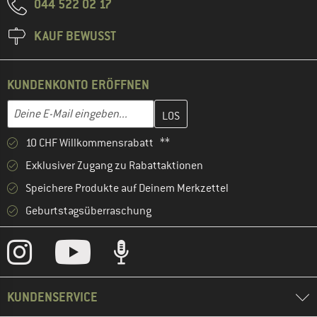
044 522 02 17
KAUF BEWUSST
KUNDENKONTO ERÖFFNEN
Gib hier deine E-Mail-Adresse ein und erstelle im nächsten Schri
E-Mail-Adresse
10 CHF Willkommensrabatt **
Exklusiver Zugang zu Rabattaktionen
Speichere Produkte auf Deinem Merkzettel
Geburtstagsüberraschung
KUNDENSERVICE