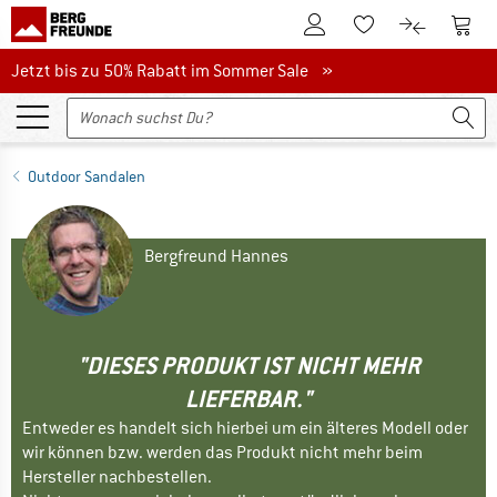
Zum Kundenkonto
Zum 
Zum Merkzettel.
Zum Produk
Jetzt bis zu 50% Rabatt im Sommer Sale
Jetzt bis zu 50% Rabatt im Sommer Sale »
Outdoor Sandalen
Bergfreund Hannes
"DIESES PRODUKT IST NICHT MEHR
LIEFERBAR."
Entweder es handelt sich hierbei um ein älteres Modell oder
wir können bzw. werden das Produkt nicht mehr beim
Hersteller nachbestellen.