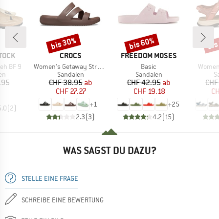
bis 30%
bis 60%
bis
Rabatt
Rabatt
Raba
MARKE
MARKE
TOCK
CROCS
FREEDOM MOSES
Artikel
Artikel
Artikel
eh BF 9
Women's Getaway Strappy
Basic
Women'
tgruppe
Produktgruppe
Produktgruppe
P
en
Sandalen
Sandalen
S
eis
Preis
reduzierter Preis
Preis
reduzierter Preis
.95
CHF 38.95
ab
CHF 42.95
ab
CHF
CHF 27.27
CHF 19.18
CH
+
1
+
25
5.0
(
2
)
2.3
(
3
)
4.2
(
15
)
WAS SAGST DU DAZU?
STELLE EINE FRAGE
SCHREIBE EINE BEWERTUNG