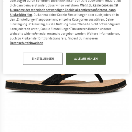
dem Zugriff durch Behörden. Durch Anklicken von „Alle auswählen“ erklärst du
SAOLA
-
Women's Nosara - Sandalen
dich damit einverstanden, dass wir so verfahren.
Wenn du keine Cookies mit
Ausnahme der technisch notwendigen Cookie akzeptieren möchtest, dann
(0)
klicke bitte hier
. Du kannst deine Cookie Einstellungen aber auch jederzeit in
den „Einstellungen“ anpassen und einzelne Kategorien auswählen. Deine
Einwilligung ist freiwillig, für die Nutzung dieser Website nicht notwendig und
kann jederzeit unter „Cookie Einstellungen“ im unteren Bereich unserer
Webseite widerrufen oder erstmals vergeben werden. Weitere Informationen,
auch zu Risiken der Drittlandstransfers, findest du in unseren
Datenschutzhinweisen
.
EINSTELLUNGEN
ALLE AUSWÄHLEN