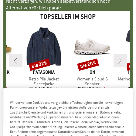
Nicht verzagen, wir haben selbstverständlich noch
Alternativen für Dich parat:
TOPSELLER IM SHOP
bis 32%
bis 20%
bis
Rabatt
Rabatt
Raba
TOCK
MARKE
PATAGONIA
MARKE
ON
MA
HEB
 BF
Artikel
Retro Pile Jacket
Artikel
Women's Cloud 6
Artikel
MerinoMix150 Pi
tgruppe
en
Produktgruppe
Fleecejacke
Produktgruppe
Sneaker
Pr
Me
95
eis
duzierter Preis
ab
CHF 158.95
Preis
reduzierter Preis
ab
CHF 189.95
Preis
reduzierter Preis
ab
CHF
.96
CHF 108.09
CHF 151.96
CH
+
6
+
1
+
9
Wir verwenden Cookies und vergleichbare Technologien, um die notwendigen
Funktionen unserer Website zu gewährleisten. Außerdem bieten wir
.8
(
20
)
4.6
(
71
)
4.7
(
48
)
zusätzliche Dienste und Funktionen an, analysieren unseren Datenverkehr,
um Inhalte und Werbung zu personalisieren, bzw. Social Media-Funktionen
bereitzustellen. Dadurch erfahren auch unsere Social Media-, Werbe- und
Analysepartner von deiner Nutzung unserer Website; diese sitzen teilweise in
Drittländern ohne angemessene Garantien zum Schutz deiner Daten, etwa vor