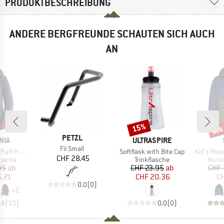
PRODUKTBESCHREIBUNG
ANDERE BERGFREUNDE SCHAUTEN SICH AUCH
AN
bis
15%
Rabatt
Raba
MARKE
PETZL
MARKE
NIA
ULTRASPIRE
Artikel
Fil Small
Artikel
Artikel
f Hoody
Softflask with Bite Cap
Kid's MountainW
Preis
CHF 28.45
uppe
Produktgruppe
Prod
rjacke
Trinkflasche
Kunst
eis
duzierter Preis
Preis
reduzierter Preis
95
ab
CHF 23.95
ab
CHF 
6.71
CHF 20.36
CH
0.0
(
0
)
+
2
.8
(
33
)
0.0
(
0
)