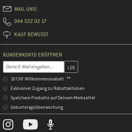
MAIL UNS!
044 522 02 17
KAUF BEWUSST
KUNDENKONTO ERÖFFNEN
Gib hier deine E-Mail-Adresse ein und erstelle im nächsten Schri
E-Mail-Adresse
10 CHF Willkommensrabatt **
Exklusiver Zugang zu Rabattaktionen
Speichere Produkte auf Deinem Merkzettel
Geburtstagsüberraschung