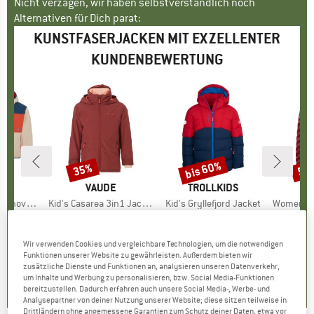
Nicht verzagen, wir haben selbstverständlich noch
Alternativen für Dich parat:
KUNSTFASERJACKEN MIT EXZELLENTER
KUNDENBEWERTUNG
bis 60%
35%
53
Rabatt
Rabatt
Raba
IDS
MARKE
VAUDE
MARKE
TROLLKIDS
M
H
er Jacket
Artikel
Kid's Casarea 3in1 Jacket II
Artikel
Kid's Gryllefjord Jacket
Artikel
Women's Sä
gruppe
cke
Produktgruppe
Doppeljacke
Produktgruppe
Winterjacke
Prod
Kunst
3.55
eis
CHF 194.95
Preis
reduzierter Preis
CHF 87.95
Preis
reduzierter Preis
ab
CH
CHF 126.72
CHF 35.18
CH
+
1
Wir verwenden Cookies und vergleichbare Technologien, um die notwendigen
Funktionen unserer Website zu gewährleisten. Außerdem bieten wir
+
5
5.0
(
2
)
zusätzliche Dienste und Funktionen an, analysieren unseren Datenverkehr,
5.0
(
7
)
5.0
(
25
)
um Inhalte und Werbung zu personalisieren, bzw. Social Media-Funktionen
bereitzustellen. Dadurch erfahren auch unsere Social Media-, Werbe- und
Analysepartner von deiner Nutzung unserer Website; diese sitzen teilweise in
Drittländern ohne angemessene Garantien zum Schutz deiner Daten, etwa vor