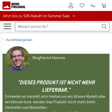
Zum Kundenkonto
Zum 
Zum Merkzettel.
Zum Produk
Jetzt bis zu 50% Rabatt im Sommer Sale
Jetzt bis zu 50% Rabatt im Sommer Sale »
Kunstfaserjacken
Bergfreund Hannes
"DIESES PRODUKT IST NICHT MEHR
LIEFERBAR."
Entweder es handelt sich hierbei um ein älteres Modell oder
wir können bzw. werden das Produkt nicht mehr beim
Hersteller nachbestellen.