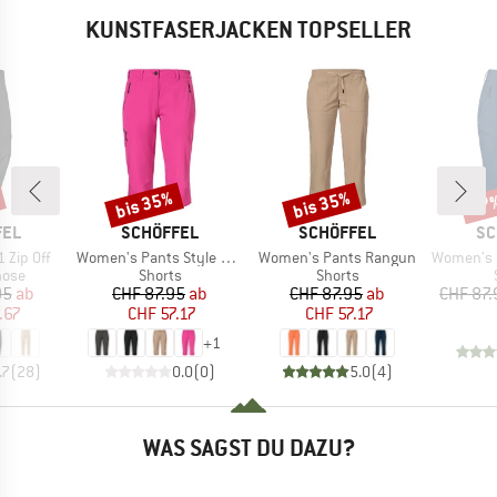
KUNSTFASERJACKEN TOPSELLER
bis 35%
bis 35%
47
Rabatt
Rabatt
Raba
MARKE
MARKE
MA
FEL
SCHÖFFEL
SCHÖFFEL
SC
Artikel
Artikel
Artikel
 Zip Off
Women's Pants Style Chavuma
Women's Pants Rangun
Women's Pa
gruppe
Produktgruppe
Produktgruppe
hose
Shorts
Shorts
eis
duzierter Preis
Preis
reduzierter Preis
Preis
reduzierter Preis
95
ab
CHF 87.95
ab
CHF 87.95
ab
CHF 87.
.67
CHF 57.17
CHF 57.17
+
1
.7
(
28
)
0.0
(
0
)
5.0
(
4
)
WAS SAGST DU DAZU?