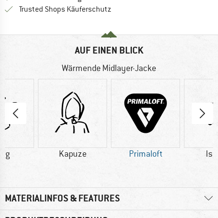
Finde alle Infos hier!
Trusted Shops Käuferschutz
AUF EINEN BLICK
Wärmende Midlayer-Jacke
8 g
Kapuze
Primaloft
Iso
MATERIALINFOS & FEATURES